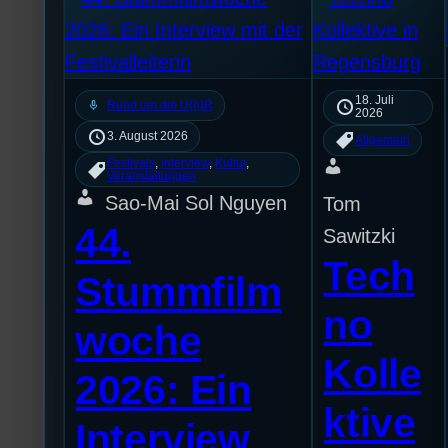
18. Juli
mic
Rund um die U(h)R
2026
3. August 2026
Allgemein
Festivals
, 
Interview
, 
Kultur
, 
Veranstaltungen
Sao-Mai Sol Nguyen
Tom
44.
Sawitzki
Tech
Stummfilm
no
woche
Kolle
2026: Ein
ktive
Interview