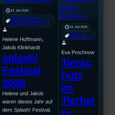
15. Juli 2026
Allgemein
, 
Festivals
, 
Interview
, 
Konzert
, 
Lifestyle
, 
Musik
, 
Veranstaltungen
14. Juli 2026
Allgemein
, 
Haustiere
, 
Stadt
Helene Hoffmann,
Jakob Klinkhardt
Eva Prochnow
splash!
Tiersc
Festival
hutz
2026
im
Helene und Jakob
Tierhei
waren dieses Jahr auf
dem Splash! Festival.
m