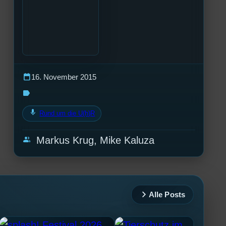
calendar_today
16. November 2015
label
mic
Rund um die U(h)R
group
Markus Krug, Mike Kaluza
Alle Posts