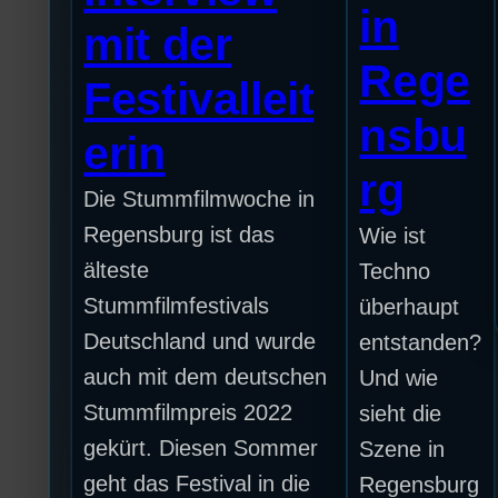
in
mit der
Rege
Festivalleit
nsbu
erin
rg
Die Stummfilmwoche in
Regensburg ist das
Wie ist
älteste
Techno
Stummfilmfestivals
überhaupt
Deutschland und wurde
entstanden?
auch mit dem deutschen
Und wie
Stummfilmpreis 2022
sieht die
gekürt. Diesen Sommer
Szene in
geht das Festival in die
Regensburg