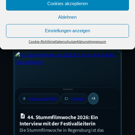
Cookies akzeptieren
Ablehnen
Unsere neuesten Posts zum Hören
und Lesen
Einstellungen anzeigen
Alle Posts
Cookie-Richtlinie
Datenschutzerklärung
Impressum
label
A
mic
Rund um die U(h)R
label
Festivals
+3
T
44. Stummfilmwoche 2026: Ein
Wie i
Interview mit der Festivalleiterin
sieht
Die Stummfilmwoche in Regensburg ist das