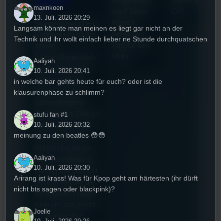
Regensburg
live für euch vo
maxnkoen
aus? Diese
Ort!
Die
13. Juli. 2026 20:29
Fragen
Stummfilmwoche in
Langsam könnte man meinen es liegt gar nicht an der
beleuchtet
Regensburg ist das
Technik und ihr wollt einfach lieber ne Stunde durchquatschen
Tom für den
älteste
Stufu.
Stummfilmfestivals
Aaliyah
Deutschland und
10. Juli. 2026 20:41
wurde auch mit
in welche bar gehts heute für euch? oder ist die
dem deutschen
klausurenphase zu schlimm?
Stummfilmpreis
2022 gekürt. Diesen
stufu fan #1
10. Juli. 2026 20:32
Sommer geht das
meinung zu den beatles 😳😳
Festival in die 44.
Runde und Nicole,
Aaliyah
die Festivalleitung,
10. Juli. 2026 20:30
hat sich für uns Zeit
Arirang ist krass! Was für Kpop geht am härtesten (ihr dürft
genommen um die
nicht bts sagen oder blackpink)?
wichtigsten Fragen
rund um das Event
Joelle
zu beantworten.