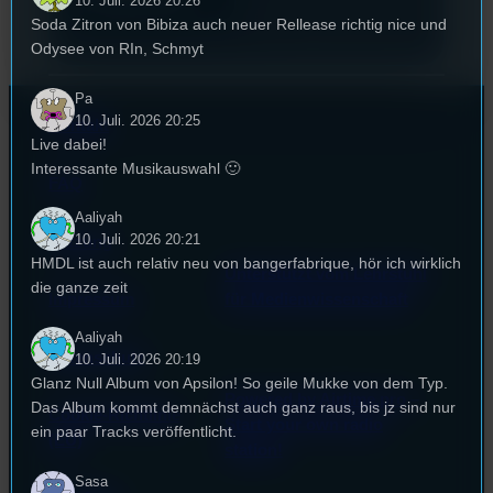
10. Juli. 2026 20:26
Soda Zitron von Bibiza auch neuer Rellease richtig nice und
Odysee von RIn, Schmyt
Pa
10. Juli. 2026 20:25
Kontakt
Live dabei!
Interessante Musikauswahl 🙂
FAQ
Aaliyah
10. Juli. 2026 20:21
Satzung
HMDL ist auch relativ neu von bangerfabrique, hör ich wirklich
Unterstützt vom Lehrstuhl
die ganze zeit
Impressum
für Medienwissenschaft
Aaliyah
Datenschutz
10. Juli. 2026 20:19
Glanz Null Album von Apsilon! So geile Mukke von dem Typ.
Powered by Airtime.pro –
Das Album kommt demnächst auch ganz raus, bis jz sind nur
Cookie-Richtlinie
Start your own radio
ein paar Tracks veröffentlicht.
(EU)
station!
Sasa