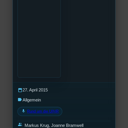
calendar_today
27. April 2015
label
Allgemein
mic
Rund um die U(h)R
group
Markus Krug, Joanne Bramwell