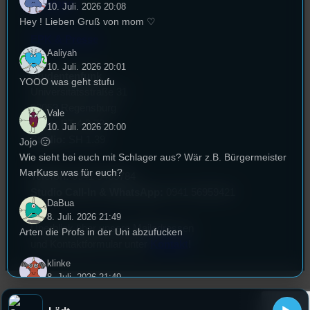
Empfang
10. Juli. 2026 20:08
Hey ! Lieben Gruß von mom ♡
EPK & Presse
Aaliyah
10. Juli. 2026 20:01
Studentenfunk
YOOO was geht stufu
Universitätsstraße 31
93053 Regensburg
Vale
Büro:
PT 4.0.73
10. Juli. 2026 20:00
Studio:
SH 1.39
Jojo 🙂
Wie sieht bei euch mit Schlager aus? Wär z.B. Bürgermeister
MarKuss was für euch?
Telefon:
0941 9435784
Studio Call-In & WhatsApp:
0941 56959421
DaBua
8. Juli. 2026 21:49
Überblick über unsere Mailadressen
Arten die Profs in der Uni abzufucken
und Kontaktformular unter
Kontakt
!
klinke
8. Juli. 2026 21:49
trinkspiele ranking (bierpong, flunky, etc.)