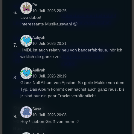
Pa
Satzung
10. Juli. 2026 20:25
Unterstützt vom Lehrstuhl
Live dabei!
Impressum
für Medienwissenschaft
Interessante Musikauswahl 🙂
Aaliyah
Datenschutz
10. Juli. 2026 20:21
Powered by Airtime.pro –
HMDL ist auch relativ neu von bangerfabrique, hör ich
Cookie-Richtlinie
Start your own radio
wirklich die ganze zeit
(EU)
station!
Aaliyah
10. Juli. 2026 20:19
Empfang
Glanz Null Album von Apsilon! So geile Mukke von dem
Typ. Das Album kommt demnächst auch ganz raus, bis
EPK & Presse
jz sind nur ein paar Tracks veröffentlicht.
Studentenfunk
Sasa
Universitätsstraße 31
10. Juli. 2026 20:08
Hey ! Lieben Gruß von mom ♡
93053 Regensburg
Büro:
PT 4.0.73