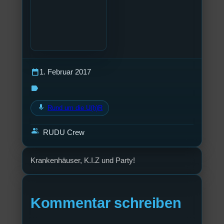
calendar_today
1. Februar 2017
label
mic
Rund um die U(h)R
group
RUDU Crew
Krankenhäuser, K.I.Z und Party!
Kommentar schreiben