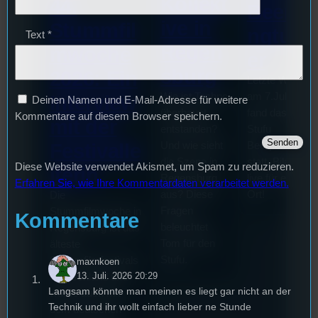
Kollekt
44.
Beerpo
ive in
Stummfil
ngturni
Text
*
Regen
mwoche
er
sburg
2026: Ein
Letzte Woche
Wie ist Techno
am 7.Juli 2026
Interview
Deinen Namen und E-Mail-Adresse für weitere
überhaupt
fand das erste
Kommentare auf diesem Browser speichern.
mit der
entstanden?
Stufu
Und wie sieht
Beerpongturnie
Festivalle
die Szene in
statt. Bilal war
Diese Website verwendet Akismet, um Spam zu reduzieren.
iterin
Regensburg
live für euch vo
Erfahren Sie, wie Ihre Kommentardaten verarbeitet werden.
aus? Diese
Ort!
Die
Fragen
Stummfilmwoche in
Kommentare
beleuchtet
Regensburg ist das
Tom für den
älteste
Stufu.
Stummfilmfestivals
maxnkoen
13. Juli. 2026 20:29
Deutschland und
Langsam könnte man meinen es liegt gar nicht an der
wurde auch mit
Technik und ihr wollt einfach lieber ne Stunde
dem deutschen