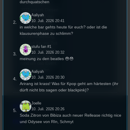
durchquatschen
Stummfilmpreis
2022 gekürt. Diesen
Aaliyah
Sommer geht das
10. Juli. 2026 20:41
Festival in die 44.
in welche bar gehts heute für euch? oder ist die
Runde und Nicole,
klausurenphase zu schlimm?
die Festivalleitung,
hat sich für uns Zeit
stufu fan #1
genommen um die
10. Juli. 2026 20:32
wichtigsten Fragen
meinung zu den beatles 😳😳
rund um das Event
zu beantworten.
Aaliyah
10. Juli. 2026 20:30
Arirang ist krass! Was für Kpop geht am härtesten (ihr
dürft nicht bts sagen oder blackpink)?
Joelle
Kontakt
10. Juli. 2026 20:26
Soda Zitron von Bibiza auch neuer Rellease richtig nice
FAQ
und Odysee von RIn, Schmyt