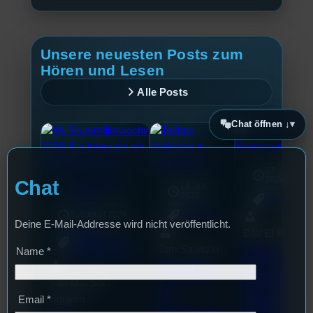
Unsere neuesten Posts zum
Hören und Lesen
Alle Posts
Chat öffnen ↓
17. Juli
2026
Chat
Rund um die
18. Juli
mic
U(h)R
2026
Allgemein
3. August 2026
Allgemein
Deine E-Mail-Addresse wird nicht veröffentlicht.
Bilal El Kasmi
Festivals
, 
Interview
, 
Kultur
, 
Das
Tom Sawitzki
Name
*
Veranstaltungen
Techn
Erste
Sao-Mai Sol
o
Stufu
Nguyen
Email
*