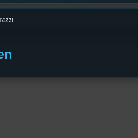
razz!
en