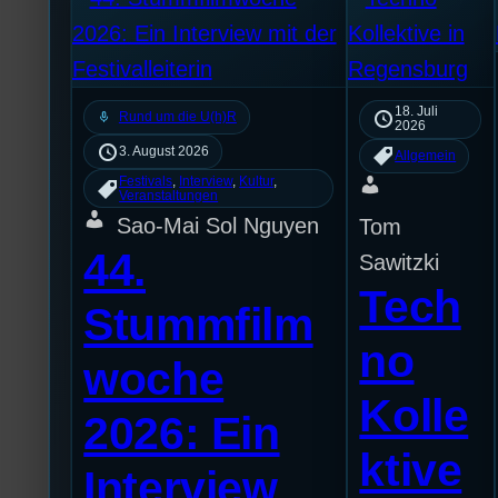
18. Juli
mic
Rund um die U(h)R
2026
3. August 2026
Allgemein
Festivals
, 
Interview
, 
Kultur
, 
Veranstaltungen
Sao-Mai Sol Nguyen
Tom
44.
Sawitzki
Tech
Stummfilm
no
woche
Kolle
2026: Ein
ktive
Interview