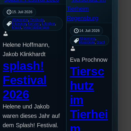
15. Juli 2026
Allgemein
, 
Festivals
, 
Interview
, 
Konzert
, 
Lifestyle
, 
Musik
, 
Veranstaltungen
14. Juli 2026
Allgemein
, 
Haustiere
, 
Stadt
Helene Hoffmann,
Jakob Klinkhardt
Eva Prochnow
splash!
Tiersc
Festival
hutz
2026
im
Helene und Jakob
Tierhei
waren dieses Jahr auf
dem Splash! Festival.
m