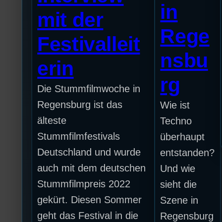
in
mit der
Rege
Festivalleit
nsbu
erin
rg
Die Stummfilmwoche in
Regensburg ist das
Wie ist
älteste
Techno
Stummfilmfestivals
überhaupt
Deutschland und wurde
entstanden?
auch mit dem deutschen
Und wie
Stummfilmpreis 2022
sieht die
gekürt. Diesen Sommer
Szene in
geht das Festival in die
Regensburg