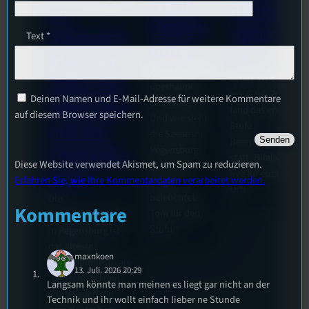
ive in
Beerpo
44.
Regens
ngturni
Stummfil
Text
*
burg
er
mwoche
Wie ist Techno
Letzte Woche
2026: Ein
überhaupt
am 7.Juli 2026
Deinen Namen und E-Mail-Adresse für weitere Kommentare
Interview
entstanden?
fand das erste
auf diesem Browser speichern.
Und wie sieht
mit der
Stufu
die Szene in
Beerpongturnier
Festivalle
Regensburg
statt. Bilal war
Diese Website verwendet Akismet, um Spam zu reduzieren.
aus? Diese
iterin
live für euch vor
Erfahren Sie, wie Ihre Kommentardaten verarbeitet werden.
Fragen
Ort!
beleuchtet
Die
Kommentare
Tom für den
Stummfilmwoche
Stufu.
in Regensburg ist
das älteste
maxnkoen
Stummfilmfestivals
13. Juli. 2026 20:29
Deutschland und
Langsam könnte man meinen es liegt gar nicht an der
wurde auch mit
Technik und ihr wollt einfach lieber ne Stunde