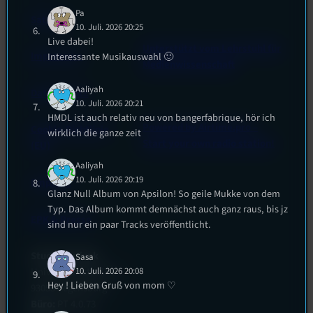
Pa
Satzung
10. Juli. 2026 20:25
Live dabei!
Unterstützt vom Lehrstuhl für
Impressum
Interessante Musikauswahl 🙂
Medienwissenschaft
Aaliyah
Datenschutz
10. Juli. 2026 20:21
HMDL ist auch relativ neu von bangerfabrique, hör ich
Powered by Airtime.pro –
Cookie-Richtlinie
wirklich die ganze zeit
Start your own radio station!
(EU)
Aaliyah
10. Juli. 2026 20:19
Empfang
Glanz Null Album von Apsilon! So geile Mukke von dem
Typ. Das Album kommt demnächst auch ganz raus, bis jz
EPK & Presse
sind nur ein paar Tracks veröffentlicht.
Studentenfunk
Sasa
10. Juli. 2026 20:08
Universitätsstraße 31
Hey ! Lieben Gruß von mom ♡
93053 Regensburg
Büro:
PT 4.0.73