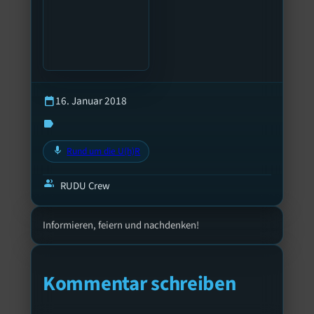
16. Januar 2018
calendar_today
label
mic
Rund um die U(h)R
group
RUDU Crew
Informieren, feiern und nachdenken!
Kommentar schreiben