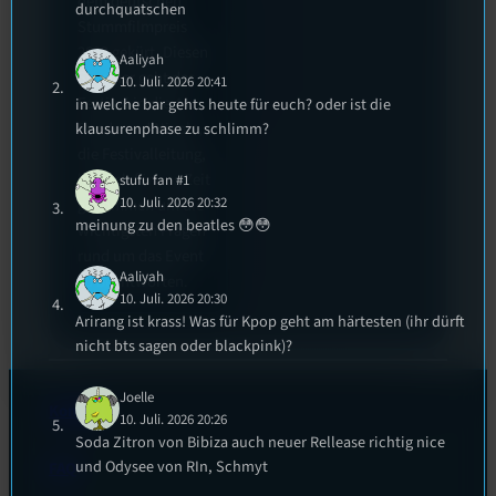
dem deutschen
durchquatschen
Stummfilmpreis
2022 gekürt. Diesen
Aaliyah
Sommer geht das
10. Juli. 2026 20:41
Festival in die 44.
in welche bar gehts heute für euch? oder ist die
Runde und Nicole,
klausurenphase zu schlimm?
die Festivalleitung,
hat sich für uns Zeit
stufu fan #1
10. Juli. 2026 20:32
genommen um die
meinung zu den beatles 😳😳
wichtigsten Fragen
rund um das Event
Aaliyah
zu beantworten.
10. Juli. 2026 20:30
Arirang ist krass! Was für Kpop geht am härtesten (ihr dürft
nicht bts sagen oder blackpink)?
Joelle
Kontakt
10. Juli. 2026 20:26
Soda Zitron von Bibiza auch neuer Rellease richtig nice
und Odysee von RIn, Schmyt
FAQ