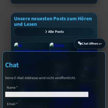
Unsere neuesten Posts zum Hören
und Lesen
Alle Posts
Chat öffnen ↓
17. Juli
2026
Chat
18. Juli
2026
Allgemein
Rund um die
mic
U(h)R
Allgemein
Deine E-Mail-Addresse wird nicht veröffentlicht.
3. August 2026
Bilal El Kasmi
Das
Tom Sawitzki
Festivals
, 
Name
*
Interview
, 
Techno
Kultur
, 
Erste
Veranstaltungen
Kollekt
Stufu
Email
*
Sao-Mai Sol Nguyen