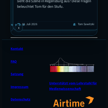
Beer
sieht die Szene in Regensburg aus? Diese Fragen
Ort!
beleuchtet Tom für den Stufu.
eis
 in
 hat
guyen
1
calendar_today
18. Juli 2026
Tom Sawitzki
calendar_today
group
›
‹
en
Kontakt
FAQ
Satzung
Unterstützt vom Lehrstuhl für
Impressum
Medienwissenschaft
Datenschutz