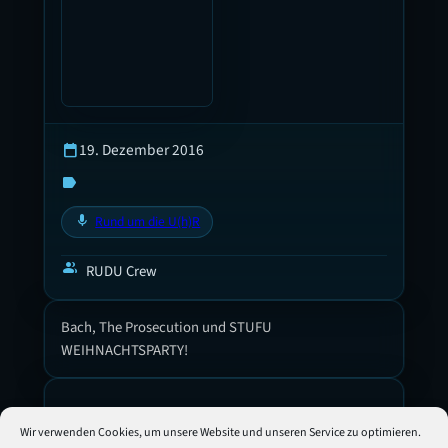
19. Dezember 2016
calendar_today
label
mic
Rund um die U(h)R
group
RUDU Crew
Bach, The Prosecution und STUFU
WEIHNACHTSPARTY!
Kommentar schreiben
Wir verwenden Cookies, um unsere Website und unseren Service zu optimieren.