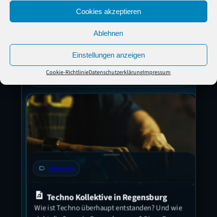
Cookies akzeptieren
Ablehnen
Unsere neuesten Posts zum Hören
Einstellungen anzeigen
und Lesen
Cookie-Richtlinie
Datenschutzerklärung
Impressum
Alle Posts
label
Allgemein
label
Techno Kollektive in Regensburg
Let
Wie ist Techno überhaupt entstanden? Und wie