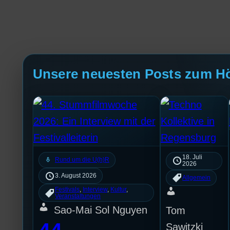
Unsere neuesten Posts zum H
18. Juli
mic
Rund um die U(h)R
2026
3. August 2026
Allgemein
Festivals
, 
Interview
, 
Kultur
, 
Veranstaltungen
Sao-Mai Sol Nguyen
Tom
Sawitzki