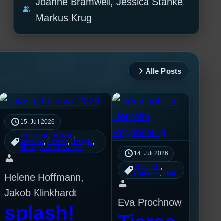
Joanne Bramwell, Jessica Stanke,
group
Markus Krug
Alle Posts
15. Juli 2026
Allgemein
, 
Festivals
, 
Interview
, 
Konzert
, 
Lifestyle
, 
Musik
, 
Veranstaltungen
14. Juli 2026
Allgemein
, 
Haustiere
, 
Stadt
Helene Hoffmann,
Jakob Klinkhardt
Eva Prochnow
splash!