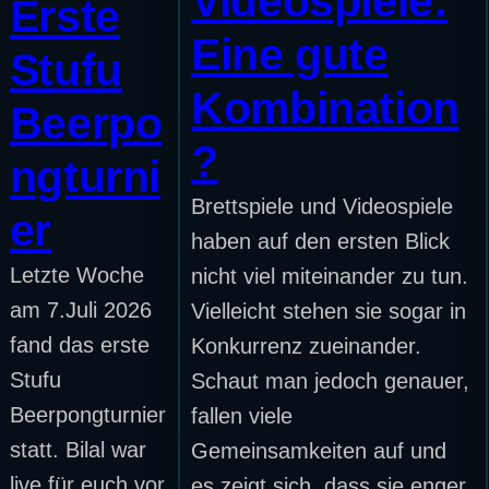
Videospiele:
Erste
Eine gute
Stufu
Kombination
Beerpo
?
ngturni
Brettspiele und Videospiele
er
haben auf den ersten Blick
Letzte Woche
nicht viel miteinander zu tun.
am 7.Juli 2026
Vielleicht stehen sie sogar in
fand das erste
Konkurrenz zueinander.
Stufu
Schaut man jedoch genauer,
Beerpongturnier
fallen viele
statt. Bilal war
Gemeinsamkeiten auf und
live für euch vor
es zeigt sich, dass sie enger