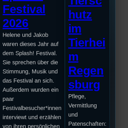
Tiersc
Festival
hutz
2026
im
Helene und Jakob
Tierhei
waren dieses Jahr auf
dem Splash! Festival.
m
Sie sprechen über die
Regen
Stimmung, Musik und
das Festival an sich.
sburg
Außerdem wurden ein
Pflege,
paar
Vermittlung
Festivalbesucher*innen
und
interviewt und erzählen
Patenschaften:
von ihren persönlichen