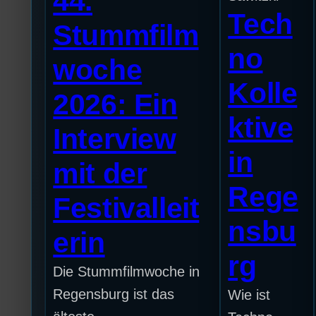
44.
Tech
Stummfilm
no
woche
Kolle
2026: Ein
ktive
Interview
in
mit der
Rege
Festivalleit
nsbu
erin
rg
Die Stummfilmwoche in
Regensburg ist das
Wie ist