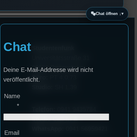
Chat öffnen ↓
Chat
Studentenfunk
Universitätsstraße 31
93053 Regensburg
Deine E-Mail-Addresse wird nicht
Büro:
PT 4.0.73
veröffentlicht.
Studio:
SH 1.39
Name
*
Telefon:
0941 9435784
Studio Call-In &
WhatsApp:
0941 56959421
Email