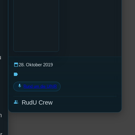
u
calendar_today
28. Oktober 2019
label
mic
Rund um die U(h)R
group
RudU Crew
n
r