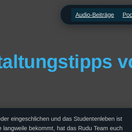
Audio-Beiträge
Pod
altungstipps v
eder eingeschlichen und das Studentenleben ist
ine langweile bekommt, hat das Rudu Team euch