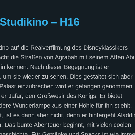
 Studikino – H16
kino auf die Realverfilmung des Disneyklassikers
acht die Straßen von Agrabah mit seinem Affen Ab
smin kennen. Nach dieser Begegnung ist er
es, um sie wieder zu sehen. Dies gestaltet sich aber
 Palast einzubrechen wird er gefangen genommen
er Jafar, den Großwesir des Königs. Er bietet
ere Wunderlampe aus einer Höhle für ihn stiehlt,
t, ist es dann aber nicht, denn er hintergeht Aladdi
n. Das bunte Abenteuer beginnt, mit vielen coolen
geschichte. Für Getränke und Snacks ist wie imme