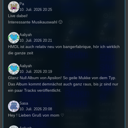
Pa
10. Juli. 2026 20:25
17. Juli
Live dabei!
2026
Rund um die
18. Juli
Interessante Musikauswahl 🙂
mic
U(h)R
2026
Allgemein
3. August 2026
Allgemein
Aaliyah
Bilal El Kasmi
Festivals
, 
10. Juli. 2026 20:21
Interview
, 
Kultur
, 
Das
Tom Sawitzki
HMDL ist auch relativ neu von bangerfabrique, hör ich wirklich
Veranstaltungen
Techn
die ganze zeit
Erste
Sao-Mai Sol
o
Stufu
Aaliyah
Nguyen
Kollekt
10. Juli. 2026 20:19
44.
Beerpo
Glanz Null Album von Apsilon! So geile Mukke von dem Typ.
ive in
Stummfil
Das Album kommt demnächst auch ganz raus, bis jz sind nur
ngturni
ein paar Tracks veröffentlicht.
Regen
mwoche
er
sburg
2026: Ein
Sasa
Letzte Woche
10. Juli. 2026 20:08
Wie ist Techno
am 7.Juli 2026
Interview
Hey ! Lieben Gruß von mom ♡
überhaupt
fand das erste
mit der
entstanden?
Stufu