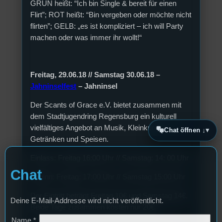
GRÜN heißt: “Ich bin Single & bereit für einen
Flirt”; ROT heißt: “Bin vergeben oder möchte nicht
flirten”; GELB: „es ist kompliziert – ich will Party
machen oder was immer ihr wollt!“
Freitag, 29.06.18 // Samstag 30.06.18 –
Jahninselfest
– Jahninsel
Der Scants of Grace e.V. bietet zusammen mit
dem Stadtjugendring Regensburg ein kulturell
vielfältiges Angebot an Musik, Kleinkunst,
Chat öffnen ↓
Getränken und Speisen.
Einlass: Freitag 16:00 Uhr // Samstag: 14: 00 Uhr
Chat
Beginn: Freitag: 17:00 Uhr // Samstag 15:00 Uhr
Der Eintritt beträgt Freitag 10€ und Samstag 14€.
Deine E-Mail-Addresse wird nicht veröffentlicht.
Beide Tage zusammen kosten nur 20€.
Name
*