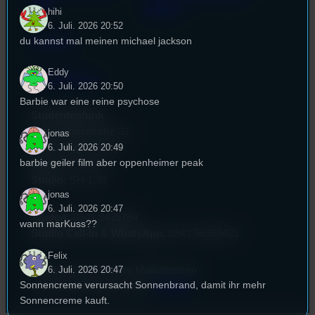
(EU)
station!
hihi
6. Juli. 2026 20:52
du kannst mal meinen michael jackson
Empfang
Eddy
EPK & Presse
6. Juli. 2026 20:50
Barbie war eine reine psychose
Studentenfunk
Universitätsstraße 31
jonas
6. Juli. 2026 20:49
93053 Regensburg
barbie geiler film aber oppenheimer peak
Büro:
PT 4.0.73
Studio:
SH 1.39
jonas
6. Juli. 2026 20:47
Telefon:
0941 9435784
wann marKuss??
Studio Call-In & WhatsApp:
0941 56959421
Felix
6. Juli. 2026 20:47
Überblick über unsere Mailadressen
Sonnencreme verursacht Sonnenbrand, damit ihr mehr
und Kontaktformular unter
Kontakt
!
Sonnencreme kauft.