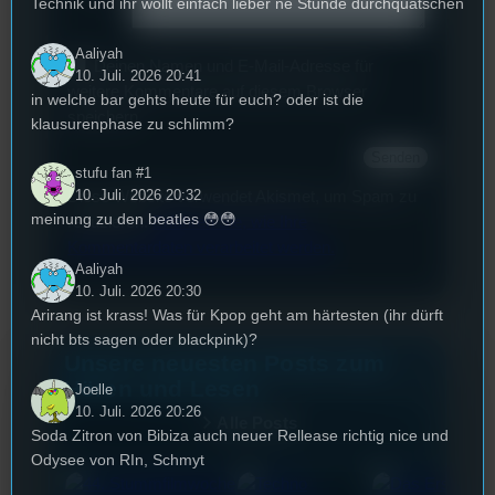
Technik und ihr wollt einfach lieber ne Stunde durchquatschen
Aaliyah
Deinen Namen und E-Mail-Adresse für
10. Juli. 2026 20:41
weitere Kommentare auf diesem Browser
in welche bar gehts heute für euch? oder ist die
speichern.
klausurenphase zu schlimm?
stufu fan #1
10. Juli. 2026 20:32
Diese Website verwendet Akismet, um Spam zu
meinung zu den beatles 😳😳
reduzieren.
Erfahren Sie, wie Ihre
Kommentardaten verarbeitet werden.
Aaliyah
10. Juli. 2026 20:30
Arirang ist krass! Was für Kpop geht am härtesten (ihr dürft
nicht bts sagen oder blackpink)?
Unsere neuesten Posts zum
Hören und Lesen
Joelle
10. Juli. 2026 20:26
Alle Posts
Soda Zitron von Bibiza auch neuer Rellease richtig nice und
Odysee von RIn, Schmyt