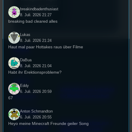
rund um das Event
breakindbadenthusiast
zu beantworten.
8. Juli. 2026 21:27
breaking bad cleared alles
Lukas
8. Juli. 2026 21:24
Haut mal paar Hottakes raus über Filme
Kontakt
DaBua
FAQ
8. Juli. 2026 21:04
Habt ihr Erektionsprobleme?
Satzung
Eddy
Unterstützt vom Lehrstuhl
6. Juli. 2026 20:59
Impressum
für Medienwissenschaft
67
Anton Schmandton
Datenschutz
6. Juli. 2026 20:55
Powered by Airtime.pro –
Heyo meine Minecraft Freunde geiler Song
Cookie-Richtlinie
Start your own radio