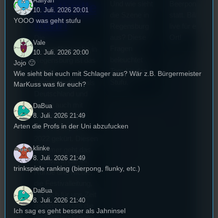
Aaliyah
Und wie sieht
Beerpongturnie
Festivalle
10. Juli. 2026 20:01
die Szene in
statt. Bilal war
YOOO was geht stufu
iterin
Regensburg
live für euch vo
aus? Diese
Ort!
Die
Vale
Fragen
Stummfilmwoche in
10. Juli. 2026 20:00
beleuchtet
Regensburg ist das
Jojo 🙂
Tom für den
älteste
Wie sieht bei euch mit Schlager aus? Wär z.B. Bürgermeister
Stufu.
Stummfilmfestivals
MarKuss was für euch?
Deutschland und
wurde auch mit
DaBua
8. Juli. 2026 21:49
dem deutschen
Arten die Profs in der Uni abzufucken
Stummfilmpreis
2022 gekürt. Diesen
klinke
Sommer geht das
8. Juli. 2026 21:49
Festival in die 44.
trinkspiele ranking (bierpong, flunky, etc.)
Runde und Nicole,
die Festivalleitung,
DaBua
hat sich für uns Zeit
8. Juli. 2026 21:40
genommen um die
Ich sag es geht besser als Jahninsel
wichtigsten Fragen