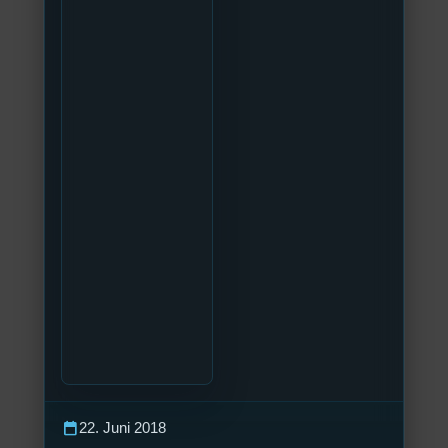
calendar_today
22. Juni 2018