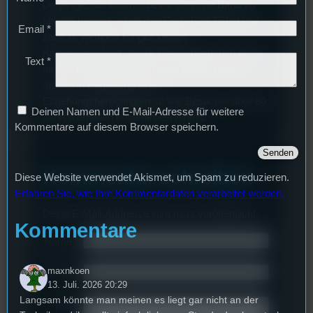
Derjenige, der kommt, bevor die erste Band zu
spielen beginnt, erhält das Early-Bird-Ticket und
Email
*
zahlt 2€ weniger! Es gibt keinen
Kartenvorverkauf, da die Einlassbändchen direkt
Text
*
an den Kassen erhältlich sind. Kinder unter 12
Jahren in Begleitung eines
Erziehungsberechtigten so wie Besucher über 80
Deinen Namen und E-Mail-Adresse für weitere
Jahren erhalten kostenfreien Eintritt.
Kommentare auf diesem Browser speichern.
Kommentar schreiben
Diese Website verwendet Akismet, um Spam zu reduzieren.
Erfahren Sie, wie Ihre Kommentardaten verarbeitet werden.
Deine E-Mail-Addresse wird nicht veröffentlicht.
Kommentare
Name
*
maxnkoen
Email
*
13. Juli. 2026 20:29
Langsam könnte man meinen es liegt gar nicht an der
Text
*