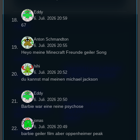
Eddy
6. Juli. 2026 20:59
67
Kontakt
Anton Schmandton
FAQ
6. Juli. 2026 20:55
Heyo meine Minecraft Freunde geiler Song
Satzung
hihi
Unterstützt vom Lehrstuhl
6. Juli. 2026 20:52
Impressum
für Medienwissenschaft
du kannst mal meinen michael jackson
Datenschutz
Eddy
6. Juli. 2026 20:50
Powered by Airtime.pro –
Barbie war eine reine psychose
Cookie-Richtlinie
Start your own radio
(EU)
station!
jonas
6. Juli. 2026 20:49
Empfang
barbie geiler film aber oppenheimer peak