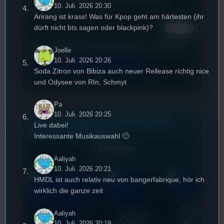
10. Juli. 2026 20:30
speichern.
Arirang ist krass! Was für Kpop geht am härtesten (ihr
dürft nicht bts sagen oder blackpink)?
Diese Website verwendet Akismet, um Spam zu
Joelle
reduzieren.
Erfahren Sie, wie Ihre
10. Juli. 2026 20:26
Kommentardaten verarbeitet werden.
Soda Zitron von Bibiza auch neuer Rellease richtig nice
und Odysee von RIn, Schmyt
Pa
10. Juli. 2026 20:25
Unsere neuesten Posts zum
Live dabei!
Hören und Lesen
Interessante Musikauswahl 🙂
Alle Posts
Aaliyah
10. Juli. 2026 20:21
HMDL ist auch relativ neu von bangerfabrique, hör ich
wirklich die ganze zeit
17. Juli
2026
Aaliyah
Rund um die
18. Juli
mic
10. Juli. 2026 20:19
U(h)R
2026