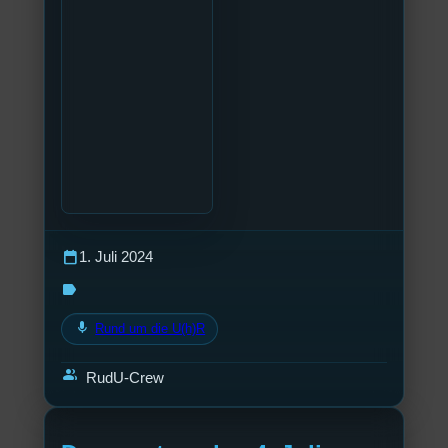
calendar_today
1. Juli 2024
label
mic
Rund um die U(h)R
group
RudU-Crew