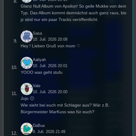
Allgemein
Glanz Null Album von Apsilon! So geile Mukke von dem
3. August 2026
Allgemein
Typ. Das Album kommt demnächst auch ganz raus, bis
Bilal El Kasmi
Festivals
, 
jz sind nur ein paar Tracks veröffentlicht.
Interview
, 
Kultur
, 
Das
Tom Sawitzki
Veranstaltungen
Techn
Erste
Sasa
Sao-Mai Sol
o
10. Juli. 2026 20:08
Stufu
Nguyen
Hey ! Lieben Gruß von mom ♡
Kollekt
44.
Beerpo
Aaliyah
ive in
Stummfil
ngturni
10. Juli. 2026 20:01
Regen
mwoche
YOOO was geht stufu
er
sburg
2026: Ein
Letzte Woche
Vale
Wie ist Techno
am 7.Juli 2026
Interview
10. Juli. 2026 20:00
Jojo 🙂
überhaupt
fand das erste
mit der
Wie sieht bei euch mit Schlager aus? Wär z.B.
entstanden?
Stufu
Bürgermeister MarKuss was für euch?
Und wie sieht
Beerpongturnie
Festivalle
die Szene in
statt. Bilal war
iterin
DaBua
Regensburg
live für euch vo
8. Juli. 2026 21:49
aus? Diese
Ort!
Die