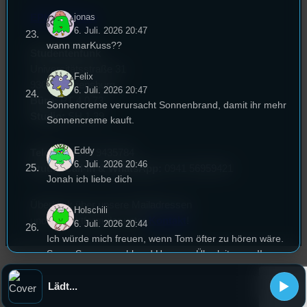
jonas
EPK & Presse
6. Juli. 2026 20:47
wann marKuss??
Studentenfunk
Universitätsstraße 31
Felix
93053 Regensburg
6. Juli. 2026 20:47
Büro:
PT 4.0.73
Sonnencreme verursacht Sonnenbrand, damit ihr mehr
Studio:
SH 1.39
Sonnencreme kauft.
Eddy
Telefon:
0941 9435784
6. Juli. 2026 20:46
Studio Call-In & WhatsApp:
0941 56959421
Jonah ich liebe dich
Überblick über unsere Mailadressen
Holschili
und Kontaktformular unter
Kontakt
!
6. Juli. 2026 20:44
Ich würde mich freuen, wenn Tom öfter zu hören wäre.
Super Songauswahl und Hammer Überleitungen!!
Gen-A
Lädt...
6. Juli. 2026 20:43