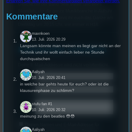
Erfahren Sie, wie Ihre Kommentardaten verarbeitet werden.
Geschichte der Band “Milli Vanilli” und eines
Skandals, der die ganze Musikbranche in Aufruhr
Kommentare
versetzte. Ansehen könnt ihr euch das Ganze am
Dienstag um 20:15 Uhr, wie immer in H16.
maxnkoen
13. Juli. 2026 20:29
Langsam könnte man meinen es liegt gar nicht an der
Kommentar schreiben
Technik und ihr wollt einfach lieber ne Stunde
durchquatschen
Deine E-Mail-Addresse wird nicht veröffentlicht.
Aaliyah
Name
*
10. Juli. 2026 20:41
in welche bar gehts heute für euch? oder ist die
Email
*
klausurenphase zu schlimm?
Text
*
stufu fan #1
10. Juli. 2026 20:32
meinung zu den beatles 😳😳
Deinen Namen und E-Mail-Adresse für
Aaliyah
weitere Kommentare auf diesem Browser