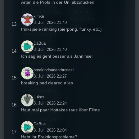
Arten die Profs in der Uni abzufucken
Fragen
Stummfilmwoche in
beleuchtet
Regensburg ist das
klinke
Tom für den
älteste
8. Juli. 2026 21:49
Stufu.
Stummfilmfestivals
trinkspiele ranking (bierpong, flunky, etc.)
Deutschland und
wurde auch mit
DaBua
dem deutschen
8. Juli. 2026 21:40
Stummfilmpreis
Ich sag es geht besser als Jahninsel
2022 gekürt. Diesen
Sommer geht das
breakindbadenthusiast
Festival in die 44.
8. Juli. 2026 21:27
breaking bad cleared alles
Runde und Nicole,
die Festivalleitung,
Lukas
hat sich für uns Zeit
8. Juli. 2026 21:24
genommen um die
Haut mal paar Hottakes raus über Filme
wichtigsten Fragen
rund um das Event
DaBua
zu beantworten.
8. Juli. 2026 21:04
Habt ihr Erektionsprobleme?