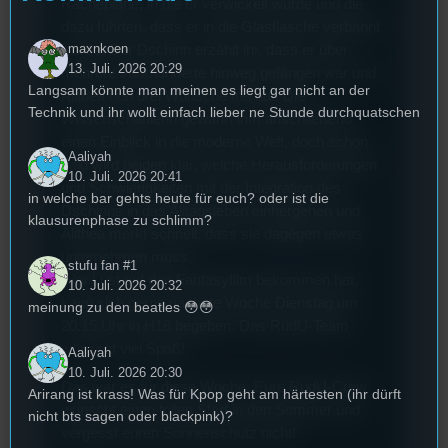
Rachepläne, in die er verwickelt wurde und die
dazu führten, dass er in die Glasflasche verbannt
maxnkoen
wurde. Der Dschinn erzählt ihr, dass er über
13. Juli. 2026 20:29
mehrere Jahrhunderte hinweg gefangen war und
Langsam könnte man meinen es liegt gar nicht an der
Alithea nun drei Wünsche frei hat. Die
Technik und ihr wollt einfach lieber ne Stunde durchquatschen
Wissenschaftlerin gewährt ihm anschließend
einen Einblick in die moderne Welt, doch schon
Aaliyah
bald wird beiden klar, welche Herausforderungen
10. Juli. 2026 20:41
und Schwierigkeiten mit der Integration des
in welche bar gehts heute für euch? oder ist die
Dschinns in das Alltagsleben einhergehen und
klausurenphase zu schlimm?
Alithea merkt schnell, dass sie dagegen etwas
unternehmen muss.
stufu fan #1
Wer Lust auf den Fantasyfilm bekommen hat,
10. Juli. 2026 20:32
kann sich gerne nächste Woche Dienstag um
meinung zu den beatles 😳😳
20.15 Uhr in H16 begeben. Das RudU-Team
wünscht viel Spaß!
Aaliyah
10. Juli. 2026 20:30
Das war es für diese Woche. Eure RudU-Crew
Arirang ist krass! Was für Kpop geht am härtesten (ihr dürft
wünscht einen tollen Start in den Sommer und
nicht bts sagen oder blackpink)?
vergesst euren Sonnenschutz nicht!