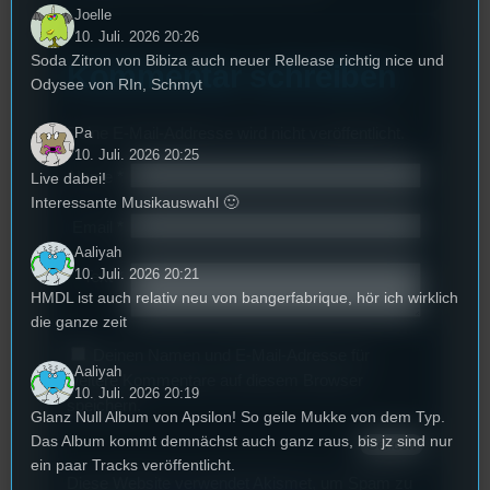
Joelle
10. Juli. 2026 20:26
Soda Zitron von Bibiza auch neuer Rellease richtig nice und
Kommentar schreiben
Odysee von RIn, Schmyt
Deine E-Mail-Addresse wird nicht veröffentlicht.
Pa
10. Juli. 2026 20:25
Name
*
Live dabei!
Interessante Musikauswahl 🙂
Email
*
Aaliyah
10. Juli. 2026 20:21
Text
*
HMDL ist auch relativ neu von bangerfabrique, hör ich wirklich
die ganze zeit
Deinen Namen und E-Mail-Adresse für
Aaliyah
weitere Kommentare auf diesem Browser
10. Juli. 2026 20:19
speichern.
Glanz Null Album von Apsilon! So geile Mukke von dem Typ.
Das Album kommt demnächst auch ganz raus, bis jz sind nur
ein paar Tracks veröffentlicht.
Diese Website verwendet Akismet, um Spam zu