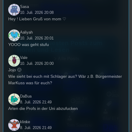
reduzieren.
Erfahren Sie, wie Ihre
Sasa
Kommentardaten verarbeitet werden.
10. Juli. 2026 20:08
Hey ! Lieben Gruß von mom ♡
Aaliyah
10. Juli. 2026 20:01
Unsere neuesten Posts zum
YOOO was geht stufu
Hören und Lesen
Vale
Alle Posts
10. Juli. 2026 20:00
Jojo 🙂
Wie sieht bei euch mit Schlager aus? Wär z.B. Bürgermeister
MarKuss was für euch?
17. Juli
2026
DaBua
Rund um die
18. Juli
mic
8. Juli. 2026 21:49
U(h)R
2026
Allgemein
Arten die Profs in der Uni abzufucken
3. August 2026
Allgemein
Bilal El Kasmi
Festivals
, 
klinke
Interview
, 
Kultur
, 
Das
Tom Sawitzki
Veranstaltungen
8. Juli. 2026 21:49