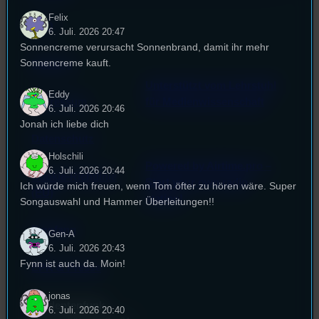
Felix
FAQ
6. Juli. 2026 20:47
Sonnencreme verursacht Sonnenbrand, damit ihr mehr
Sonnencreme kauft.
Satzung
Unterstützt vom Lehrstuhl
Eddy
Impressum
für Medienwissenschaft
6. Juli. 2026 20:46
Jonah ich liebe dich
Datenschutz
Holschili
Powered by Airtime.pro –
6. Juli. 2026 20:44
Cookie-Richtlinie
Start your own radio
Ich würde mich freuen, wenn Tom öfter zu hören wäre. Super
(EU)
station!
Songauswahl und Hammer Überleitungen!!
Empfang
Gen-A
6. Juli. 2026 20:43
Fynn ist auch da. Moin!
EPK & Presse
jonas
Studentenfunk
6. Juli. 2026 20:40