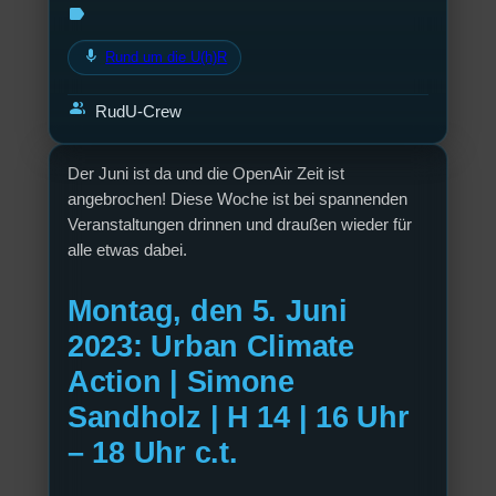
label
mic
Rund um die U(h)R
group
RudU-Crew
Der Juni ist da und die OpenAir Zeit ist
angebrochen! Diese Woche ist bei spannenden
Veranstaltungen drinnen und draußen wieder für
alle etwas dabei.
Montag, den 5. Juni
2023: Urban Climate
Action | Simone
Sandholz | H 14 | 16 Uhr
– 18 Uhr c.t.