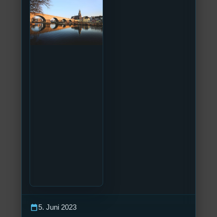
calendar_today
5. Juni 2023