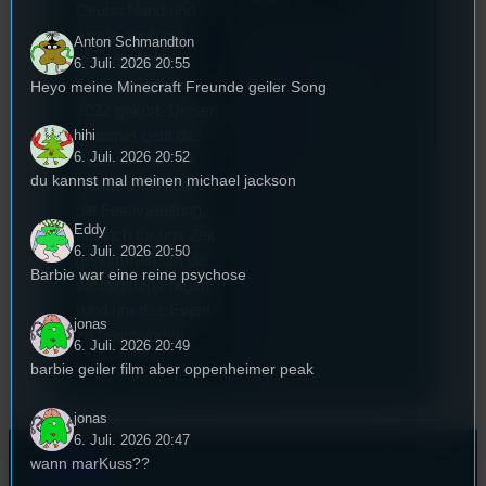
Deutschland und
wurde auch mit
Anton Schmandton
dem deutschen
6. Juli. 2026 20:55
Stummfilmpreis
Heyo meine Minecraft Freunde geiler Song
2022 gekürt. Diesen
Sommer geht das
hihi
6. Juli. 2026 20:52
Festival in die 44.
du kannst mal meinen michael jackson
Runde und Nicole,
die Festivalleitung,
Eddy
hat sich für uns Zeit
6. Juli. 2026 20:50
genommen um die
Barbie war eine reine psychose
wichtigsten Fragen
rund um das Event
jonas
zu beantworten.
6. Juli. 2026 20:49
barbie geiler film aber oppenheimer peak
jonas
6. Juli. 2026 20:47
wann marKuss??
Kontakt