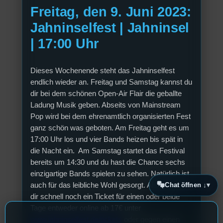
Freitag, den 9. Juni 2023:
Jahninselfest | Jahninsel
| 17:00 Uhr
Dieses Wochenende steht das Jahninselfest
endlich wieder an. Freitag und Samstag kannst du
dir bei dem schönen Open-Air Flair die geballte
Ladung Musik geben. Abseits von Mainstream
Pop wird bei dem ehrenamtlich organisierten Fest
ganz schön was geboten. Am Freitag geht es um
17:00 Uhr los und vier Bands heizen bis spät in
die Nacht ein. Am Samstag startet das Festival
bereits um 14:30 und du hast die Chance sechs
einzigartige Bands spielen zu sehen. Natürlich ist
Chat öffnen ↓
auch für das leibliche Wohl gesorgt. Also schnapp
dir schnell noch ein Ticket für einen oder beide
Tage entweder online ab 17€ unter
www.jahninselfest.de/tickets
oder gegen einen