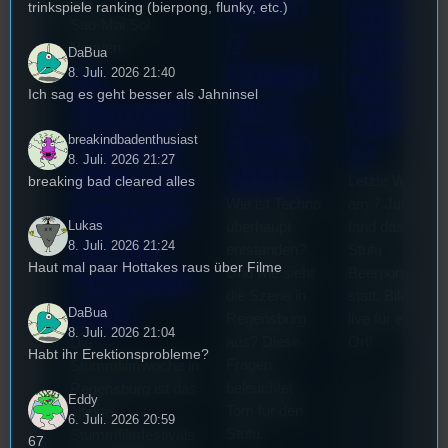
Techn
trinkspiele ranking (bierpong, flunky, etc.)
Erste
Sao-Mai Sol
o
Stufu
Nguyen
DaBua
Kollekt
44.
8. Juli. 2026 21:40
Beerpo
Ich sag es geht besser als Jahninsel
ive in
Stummfil
ngturni
Regen
mwoche
breakindbadenthusiast
er
8. Juli. 2026 21:27
sburg
2026: Ein
breaking bad cleared alles
Letzte Woche
Wie ist Techno
am 7.Juli 2026
Interview
Lukas
überhaupt
fand das erste
mit der
8. Juli. 2026 21:24
entstanden?
Stufu
Haut mal paar Hottakes raus über Filme
Und wie sieht
Beerpongturnie
Festivalle
die Szene in
statt. Bilal war
iterin
DaBua
Regensburg
live für euch vo
8. Juli. 2026 21:04
aus? Diese
Ort!
Die
Habt ihr Erektionsprobleme?
Fragen
Stummfilmwoche in
beleuchtet
Regensburg ist das
Eddy
Tom für den
älteste
6. Juli. 2026 20:59
Stufu.
Stummfilmfestivals
67