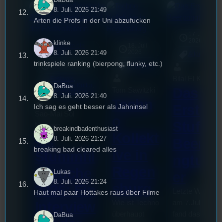
8. Juli. 2026 21:49
Arten die Profs in der Uni abzufucken
17. Juli
2026
klinke
Rund um die
18. Juli
mic
8. Juli. 2026 21:49
U(h)R
2026
Allgemein
trinkspiele ranking (bierpong, flunky, etc.)
3. August 2026
Allgemein
Bilal El Kasmi
Festivals
, 
DaBua
Interview
, 
Kultur
, 
Das
Tom Sawitzki
Veranstaltungen
8. Juli. 2026 21:40
Techn
Erste
Ich sag es geht besser als Jahninsel
Sao-Mai Sol
o
Stufu
Nguyen
breakindbadenthusiast
Kollekt
44.
8. Juli. 2026 21:27
Beerpo
breaking bad cleared alles
ive in
Stummfil
ngturni
Regen
mwoche
Lukas
er
8. Juli. 2026 21:24
sburg
2026: Ein
Letzte Woche
Haut mal paar Hottakes raus über Filme
Wie ist Techno
am 7.Juli 2026
Interview
überhaupt
fand das erste
DaBua