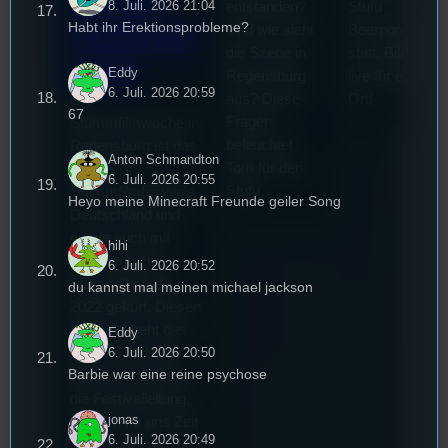
mit der
8. Juli. 2026 21:04
entstanden?
Stufu
Habt ihr Erektionsprobleme?
Und wie sieht
Beerpongturnie
Festivalle
die Szene in
statt. Bilal war
iterin
Eddy
Regensburg
live für euch vo
6. Juli. 2026 20:59
aus? Diese
Ort!
Die
67
Fragen
Stummfilmwoche in
beleuchtet
Regensburg ist das
Anton Schmandton
Tom für den
älteste
6. Juli. 2026 20:55
Stufu.
Stummfilmfestivals
Heyo meine Minecraft Freunde geiler Song
Deutschland und
wurde auch mit
hihi
dem deutschen
6. Juli. 2026 20:52
Stummfilmpreis
du kannst mal meinen michael jackson
2022 gekürt. Diesen
Sommer geht das
Eddy
6. Juli. 2026 20:50
Festival in die 44.
Barbie war eine reine psychose
Runde und Nicole,
die Festivalleitung,
jonas
hat sich für uns Zeit
6. Juli. 2026 20:49
genommen um die