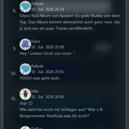
Text
*
Aaliyah
10. Juli. 2026 20:19
Glanz Null Album von Apsilon! So geile Mukke von dem
Typ. Das Album kommt demnächst auch ganz raus, bis
Deinen Namen und E-Mail-Adresse für
jz sind nur ein paar Tracks veröffentlicht.
weitere Kommentare auf diesem Browser
speichern.
Sasa
10. Juli. 2026 20:08
Hey ! Lieben Gruß von mom ♡
Diese Website verwendet Akismet, um Spam zu
reduzieren.
Erfahren Sie, wie Ihre
Aaliyah
Kommentardaten verarbeitet werden.
10. Juli. 2026 20:01
YOOO was geht stufu
Vale
10. Juli. 2026 20:00
Unsere neuesten Posts zum
Jojo 🙂
Hören und Lesen
Wie sieht bei euch mit Schlager aus? Wär z.B.
Bürgermeister MarKuss was für euch?
Alle Posts
DaBua