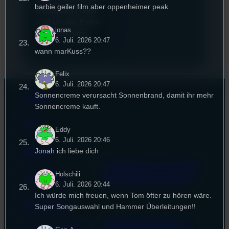
barbie geiler film aber oppenheimer peak
wichtigsten Fragen
rund um das Event
jonas
zu beantworten.
6. Juli. 2026 20:47
wann marKuss??
Felix
6. Juli. 2026 20:47
Sonnencreme verursacht Sonnenbrand, damit ihr mehr
Kontakt
Sonnencreme kauft.
FAQ
Eddy
6. Juli. 2026 20:46
Jonah ich liebe dich
Satzung
Unterstützt vom Lehrstuhl
Holschili
Impressum
für Medienwissenschaft
6. Juli. 2026 20:44
Ich würde mich freuen, wenn Tom öfter zu hören wäre.
Datenschutz
Super Songauswahl und Hammer Überleitungen!!
Powered by Airtime.pro –