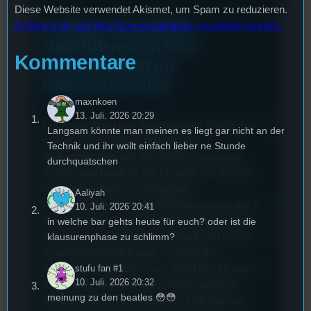
Diese Website verwendet Akismet, um Spam zu reduzieren.
Freitag- 21.12.2018:
Erfahren Sie, wie Ihre Kommentardaten verarbeitet werden.
Nachtdienst on tour-
Kommentare
Adventsmarkt im
Katharinenspital
maxnkoen
13. Juli. 2026 20:29
Der Nachtdienst des Regensburger Theaters ist
Langsam könnte man meinen es liegt gar nicht an der
wieder on tour, dieses Mal auf dem
Technik und ihr wollt einfach lieber ne Stunde
Weihnchtachtsmarkt am Fuß der Steinernen
durchquatschen
Brücke, und bietet für alle Freunde von Theater
und Weihnachten ein vielseitiges
Aaliyah
Abendprogramm. Der Nachtdienst erobert alle 2
10. Juli. 2026 20:41
Monate verschiedene Orte der Stadt und bietet
in welche bar gehts heute für euch? oder ist die
eine Mischung aus Literatur, Musik und Drama –
klausurenphase zu schlimm?
dieses Mal natürlich ganz im Sinne der
Adventszeit. Einlass ist um 20:30 Uhr für einen
stufu fan #1
10. Juli. 2026 20:32
Kartenpreis von 7,50 Euro (online und freier
meinung zu den beatles 😳😳
Verkauf) Start ist um 21.30 Uhr. Holt euch am