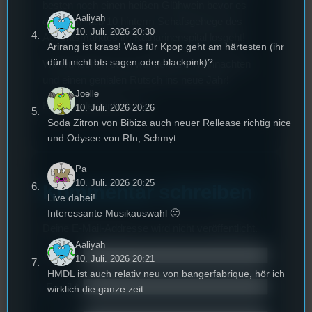
besten noch einen heißen Glühwein bevor es
Aaliyah
dann um halb 10 hinterm Schafsgehege des
10. Juli. 2026 20:30
Adventsmarktes im Katharinenspital losgeht!
Arirang ist krass! Was für Kpop geht am härtesten (ihr
dürft nicht bts sagen oder blackpink)?
Wir wunschen euch wunderbare Weihnachten
und einen genialen Rutsch ins neue Jahr!
Joelle
Euer Studentenfunk <3
10. Juli. 2026 20:26
Soda Zitron von Bibiza auch neuer Rellease richtig nice
und Odysee von RIn, Schmyt
Pa
10. Juli. 2026 20:25
Kommentar schreiben
Live dabei!
Interessante Musikauswahl 🙂
Deine E-Mail-Addresse wird nicht veröffentlicht.
Aaliyah
Name
*
10. Juli. 2026 20:21
HMDL ist auch relativ neu von bangerfabrique, hör ich
Email
*
wirklich die ganze zeit