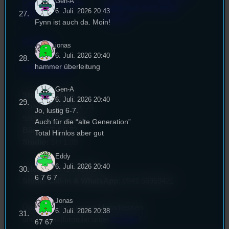
Gen-A
Cookie-Richtlinie
Start your own radio
6. Juli. 2026 20:43
(EU)
station!
Fynn ist auch da. Moin!
Empfang
jonas
6. Juli. 2026 20:40
hammer überleitung
EPK & Presse
Gen-A
Studentenfunk
6. Juli. 2026 20:40
Universitätsstraße 31
Jo, lustig 6-7.
93053 Regensburg
Auch für die “alte Generation”
Büro:
PT 4.0.73
Total Hirnlos aber gut
Studio:
SH 1.39
Eddy
6. Juli. 2026 20:40
Telefon:
0941 9435784
6 7 6 7
Studio Call-In & WhatsApp:
0941 56959421
Jonas
Überblick über unsere Mailadressen
6. Juli. 2026 20:38
und Kontaktformular unter
Kontakt
!
67 67