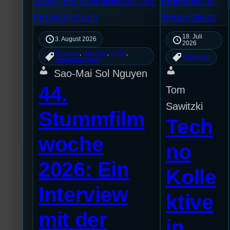
18. Juli
3. August 2026
2026
Festivals
, 
Interview
, 
Kultur
, 
Allgemein
Veranstaltungen
Sao-Mai Sol Nguyen
44.
Tom
Sawitzki
Stummfilm
Tech
woche
no
2026: Ein
Kolle
Interview
ktive
mit der
in