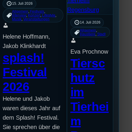
15. Juli 2026
Allgemein
, 
Festivals
, 
Interview
, 
Konzert
, 
Lifestyle
, 
Musik
, 
Veranstaltungen
14. Juli 2026
Allgemein
, 
Haustiere
, 
Stadt
Helene Hoffmann,
Jakob Klinkhardt
Eva Prochnow
splash!
Tiersc
Festival
hutz
2026
im
Helene und Jakob
Tierhei
waren dieses Jahr auf
dem Splash! Festival.
m
Sie sprechen über die