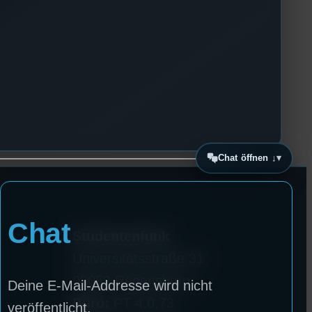
Chat öffnen ↓
Chat
Studentenfunk
Universitätsstraße 31
93053 Regensburg
Deine E-Mail-Addresse wird nicht
Büro:
PT 4.0.73
veröffentlicht.