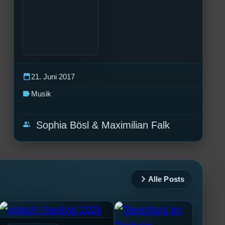
calendar_today
21. Juni 2017
label
Musik
group
Sophia Bösl & Maximilian Falk
Alle Posts