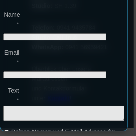
Studio:
SH 1.39
Name
*
Telefon:
0941 9435784
Studio Call-In &
WhatsApp:
0941 56959421
Email
*
Überblick über unsere
Mailadressen
und Kontaktformular
Text
unter
Kontakt
!
*
Deinen Namen und E-Mail-Adresse für