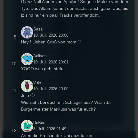
Glanz Null Album von Apsilon! So geile Mukke von dem
Stufu.
Stummfilmfestivals
Typ. Das Album kommt demnächst auch ganz raus, bis
Deutschland und
jz sind nur ein paar Tracks veröffentlicht.
wurde auch mit
dem deutschen
Sasa
Stummfilmpreis
10. Juli. 2026 20:08
2022 gekürt. Diesen
Hey ! Lieben Gruß von mom ♡
Sommer geht das
Festival in die 44.
Aaliyah
Runde und Nicole,
10. Juli. 2026 20:01
YOOO was geht stufu
die Festivalleitung,
hat sich für uns Zeit
Vale
genommen um die
10. Juli. 2026 20:00
wichtigsten Fragen
Jojo 🙂
rund um das Event
Wie sieht bei euch mit Schlager aus? Wär z.B.
zu beantworten.
Bürgermeister MarKuss was für euch?
DaBua
8. Juli. 2026 21:49
Arten die Profs in der Uni abzufucken