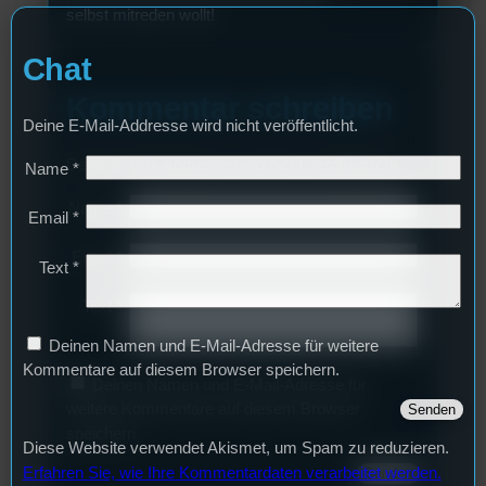
selbst mitreden wollt!
Chat
Kommentar schreiben
Deine E-Mail-Addresse wird nicht veröffentlicht.
Deine E-Mail-Addresse wird nicht veröffentlicht.
Name
*
Name
*
Email
*
Email
*
Text
*
Text
*
Deinen Namen und E-Mail-Adresse für weitere
Kommentare auf diesem Browser speichern.
Deinen Namen und E-Mail-Adresse für
weitere Kommentare auf diesem Browser
speichern.
Diese Website verwendet Akismet, um Spam zu reduzieren.
Erfahren Sie, wie Ihre Kommentardaten verarbeitet werden.