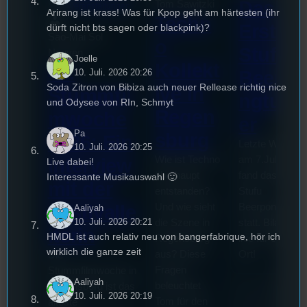
Das
Tom Sawitzki
Veranstaltungen
Arirang ist krass! Was für Kpop geht am härtesten (ihr
Techn
Erste
dürft nicht bts sagen oder blackpink)?
Sao-Mai Sol
o
Stufu
Nguyen
Joelle
Kollekt
44.
10. Juli. 2026 20:26
Beerpo
Soda Zitron von Bibiza auch neuer Rellease richtig nice
ive in
Stummfil
ngturni
und Odysee von RIn, Schmyt
Regen
mwoche
er
Pa
sburg
2026: Ein
Letzte Woche
10. Juli. 2026 20:25
Wie ist Techno
am 7.Juli 2026
Interview
Live dabei!
überhaupt
fand das erste
Interessante Musikauswahl 🙂
mit der
entstanden?
Stufu
Und wie sieht
Beerpongturnie
Festivalle
Aaliyah
10. Juli. 2026 20:21
die Szene in
statt. Bilal war
iterin
HMDL ist auch relativ neu von bangerfabrique, hör ich
Regensburg
live für euch vo
wirklich die ganze zeit
aus? Diese
Ort!
Die
Fragen
Stummfilmwoche in
Aaliyah
beleuchtet
Regensburg ist das
10. Juli. 2026 20:19
Tom für den
älteste