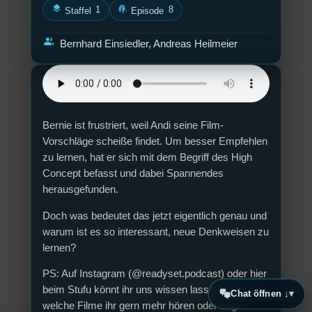
layers
podcasts
1
8
Staffel
Episode
group
Bernhard Einsiedler, Andreas Heilmeier
Bernie ist frustriert, weil Andi seine Film-
Vorschläge scheiße findet. Um besser Empfehlen
zu lernen, hat er sich mit dem Begriff des
High
Concept
befasst und dabei Spannendes
herausgefunden.
Doch was bedeutet das jetzt eigentlich genau und
warum ist es so interessant, neue Denkweisen zu
lernen?
PS: Auf Instagram (@readyset.podcast) oder hier
beim Stufu könnt ihr uns wissen lassen, über
Chat öffnen ↓
welche Filme ihr gern mehr hören oder sogar