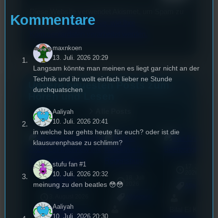
Diese Website verwendet Akismet, um Spam zu
Kommentare
reduzieren.
Erfahren Sie, wie Ihre
Kommentardaten verarbeitet werden.
maxnkoen
13. Juli. 2026 20:29
Langsam könnte man meinen es liegt gar nicht an der
Technik und ihr wollt einfach lieber ne Stunde
Unsere neuesten Posts zum
durchquatschen
Hören und Lesen
Alle Posts
Aaliyah
10. Juli. 2026 20:41
in welche bar gehts heute für euch? oder ist die
klausurenphase zu schlimm?
stufu fan #1
17. Juli
2026
10. Juli. 2026 20:32
Ready Set
18. Juli
mic
meinung zu den beatles 😳😳
Podcast
2026
[S1/E8]
Allgemein
3. August 2026
Allgemein
Aaliyah
Bilal El Kasmi
Festivals
, 
10. Juli. 2026 20:30
Interview
, 
Kultur
, 