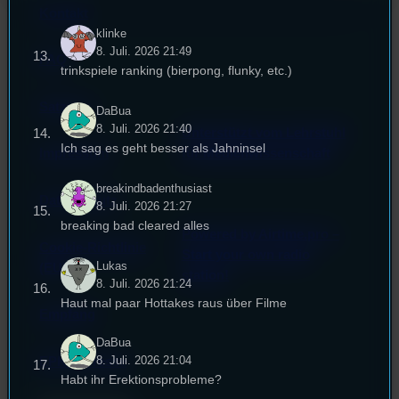
Kontakt
klinke
8. Juli. 2026 21:49
FAQ
trinkspiele ranking (bierpong, flunky, etc.)
Satzung
DaBua
8. Juli. 2026 21:40
Unterstützt vom Lehrstuhl
Ich sag es geht besser als Jahninsel
Impressum
für Medienwissenschaft
breakindbadenthusiast
Datenschutz
8. Juli. 2026 21:27
breaking bad cleared alles
Powered by Airtime.pro –
Cookie-Richtlinie
Start your own radio
Lukas
(EU)
station!
8. Juli. 2026 21:24
Haut mal paar Hottakes raus über Filme
Empfang
DaBua
8. Juli. 2026 21:04
EPK & Presse
Habt ihr Erektionsprobleme?