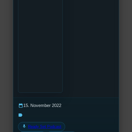
calendar_today
15. November 2022
label
mic
Ready Set Podcast