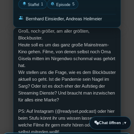
layers
podcasts
1
5
Staffel
Episode
group
Bernhard Einsiedler, Andreas Heilmeier
Groß, noch größer, am aller größten,
Blockbuster.
Heute soll es um das ganz große Mainstream-
Kino gehen. Filme, von denen selbst noch Oma
Gisela mitten im Nirgendwo schonmal was gehört
hat.
Wir stellen uns die Frage, wie es dem Blockbuster
aktuell so geht. Ist die Pandemie sein Nagel im
Sarg? Oder ist es doch eher der Aufstieg der
Streaming Dienste? Und braucht man inzwischen
für alles eine Marke?
PS: Auf Instagram (@readyset.podcast) oder hier
beim Stufu könnt ihr uns wissen lassen, über
Chat öffnen ↓
welche Filme ihr gern mehr hören oder sogar
selbst mitreden wollt!