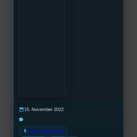
calendar_today
15. November 2022
label
mic
Ready Set Podcast