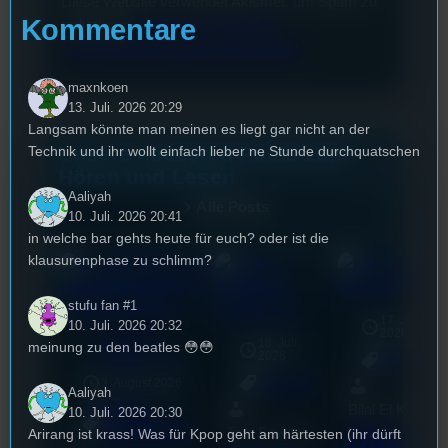
Diese Website verwendet Akismet, um Spam zu
Kommentare
reduzieren.
Erfahren Sie, wie Ihre
Kommentardaten verarbeitet werden.
maxnkoen
13. Juli. 2026 20:29
Langsam könnte man meinen es liegt gar nicht an der
Unsere neuesten Posts zum
Technik und ihr wollt einfach lieber ne Stunde durchquatschen
Hören und Lesen
Aaliyah
Alle Posts
10. Juli. 2026 20:41
in welche bar gehts heute für euch? oder ist die
klausurenphase zu schlimm?
stufu fan #1
17. Juli
10. Juli. 2026 20:32
2026
Ready Set
18. Juli
meinung zu den beatles 😳😳
mic
Podcast
2026
[S1/E5]
Allgemein
3. August 2026
Allgemein
Aaliyah
Bilal El Kasmi
Festivals
, 
10. Juli. 2026 20:30
Interview
, 
Kultur
, 
Das
Tom Sawitzki
Arirang ist krass! Was für Kpop geht am härtesten (ihr dürft
Veranstaltungen