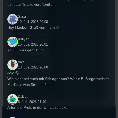
ein paar Tracks veröffentlicht.
Deutschland und
wurde auch mit
Sasa
dem deutschen
10. Juli. 2026 20:08
Stummfilmpreis
Hey ! Lieben Gruß von mom ♡
2022 gekürt. Diesen
Sommer geht das
Aaliyah
Festival in die 44.
10. Juli. 2026 20:01
Runde und Nicole,
YOOO was geht stufu
die Festivalleitung,
hat sich für uns Zeit
Vale
genommen um die
10. Juli. 2026 20:00
wichtigsten Fragen
Jojo 🙂
rund um das Event
Wie sieht bei euch mit Schlager aus? Wär z.B. Bürgermeister
zu beantworten.
MarKuss was für euch?
DaBua
8. Juli. 2026 21:49
Arten die Profs in der Uni abzufucken
Kontakt