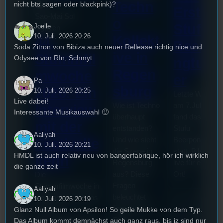
Techn
nicht bts sagen oder blackpink)?
Erste
Sao-Mai Sol
o
Stufu
Joelle
Nguyen
10. Juli. 2026 20:26
Kollekt
44.
Beerpo
Soda Zitron von Bibiza auch neuer Rellease richtig nice und
ive in
Stummfil
Odysee von RIn, Schmyt
ngturni
Regen
mwoche
er
Pa
sburg
2026: Ein
10. Juli. 2026 20:25
Letzte Woche
Live dabei!
Wie ist Techno
am 7.Juli 2026
Interview
Interessante Musikauswahl 🙂
überhaupt
fand das erste
mit der
entstanden?
Stufu
Aaliyah
Und wie sieht
Beerpongturnie
Festivalle
10. Juli. 2026 20:21
die Szene in
statt. Bilal war
HMDL ist auch relativ neu von bangerfabrique, hör ich wirklich
iterin
Regensburg
live für euch vo
die ganze zeit
aus? Diese
Ort!
Die
Fragen
Stummfilmwoche in
Aaliyah
beleuchtet
Regensburg ist das
10. Juli. 2026 20:19
Tom für den
älteste
Glanz Null Album von Apsilon! So geile Mukke von dem Typ.
Stufu.
Das Album kommt demnächst auch ganz raus, bis jz sind nur
Stummfilmfestivals