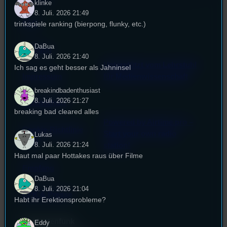
klinke
8. Juli. 2026 21:49
FAQ
trinkspiele ranking (bierpong, flunky, etc.)
DaBua
Satzung
8. Juli. 2026 21:40
Unterstützt vom Lehrstuhl
Ich sag es geht besser als Jahninsel
Impressum
für Medienwissenschaft
breakindbadenthusiast
8. Juli. 2026 21:27
Datenschutz
breaking bad cleared alles
Powered by Airtime.pro –
Cookie-Richtlinie
Start your own radio
Lukas
(EU)
8. Juli. 2026 21:24
station!
Haut mal paar Hottakes raus über Filme
Empfang
DaBua
8. Juli. 2026 21:04
EPK & Presse
Habt ihr Erektionsprobleme?
Studentenfunk
Eddy