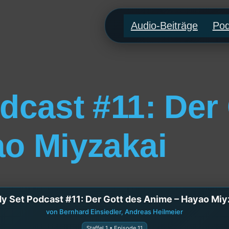
Audio-Beiträge
Pod
dcast #11: Der 
o Miyzakai
y Set Podcast #11: Der Gott des Anime – Hayao Miy
von Bernhard Einsiedler, Andreas Heilmeier
Staffel 1 • Episode 11