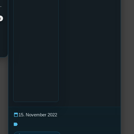
.
calendar_today
15. November 2022
label