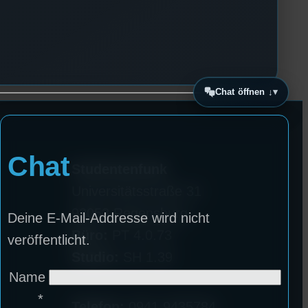
Chat öffnen ↓
Chat
Studentenfunk
Universitätsstraße 31
93053 Regensburg
Deine E-Mail-Addresse wird nicht
Büro:
PT 4.0.73
veröffentlicht.
Studio:
SH 1.39
Name
*
Telefon:
0941 9435784