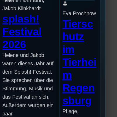
Helene Hoffmann,
Jakob Klinkhardt
Eva Prochnow
splash!
Tiersc
Festival
hutz
2026
im
Helene und Jakob
Tierhei
waren dieses Jahr auf
dem Splash! Festival.
m
Sie sprechen über die
Regen
Stimmung, Musik und
das Festival an sich.
sburg
Außerdem wurden ein
Pflege,
paar