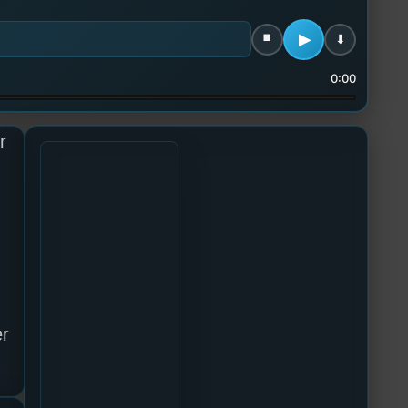
0:00
r
er