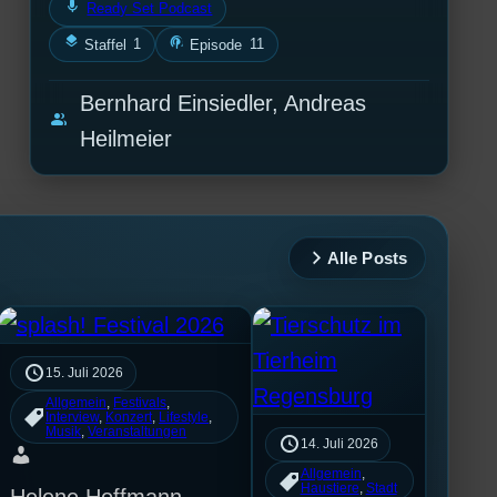
mic
Ready Set Podcast
layers
podcasts
1
11
Staffel
Episode
Bernhard Einsiedler, Andreas
group
Heilmeier
Alle Posts
15. Juli 2026
Allgemein
, 
Festivals
, 
Interview
, 
Konzert
, 
Lifestyle
, 
Musik
, 
Veranstaltungen
14. Juli 2026
Allgemein
, 
Haustiere
, 
Stadt