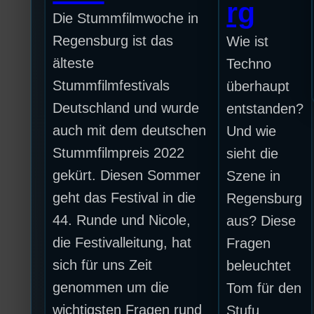
rg
Die Stummfilmwoche in
Regensburg ist das
Wie ist
älteste
Techno
Stummfilmfestivals
überhaupt
Deutschland und wurde
entstanden?
auch mit dem deutschen
Und wie
Stummfilmpreis 2022
sieht die
gekürt. Diesen Sommer
Szene in
geht das Festival in die
Regensburg
44. Runde und Nicole,
aus? Diese
die Festivalleitung, hat
Fragen
sich für uns Zeit
beleuchtet
genommen um die
Tom für den
wichtigsten Fragen rund
Stufu.