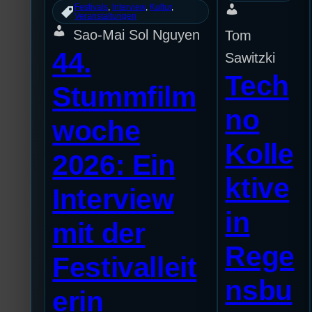
Festivals
, 
Interview
, 
Kultur
, 
Veranstaltungen
Sao-Mai Sol Nguyen
Tom
44.
Sawitzki
Tech
Stummfilm
no
woche
Kolle
2026: Ein
ktive
Interview
in
mit der
Rege
Festivalleit
nsbu
erin