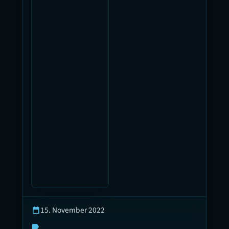
15. November 2022
calendar_today
label