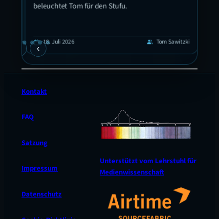
Ort!
beleuchtet Tom für den Stufu.
eis
 in
 hat
guyen
1
calendar_today
18. Juli 2026
Tom Sawitzki
calendar_today
group
›
‹
en
Kontakt
FAQ
Satzung
Unterstützt vom Lehrstuhl für
Impressum
Medienwissenschaft
Datenschutz