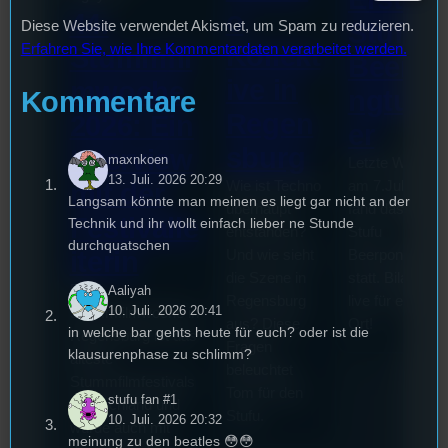
o
44.
Stufu
Diese Website verwendet Akismet, um Spam zu reduzieren.
Kollekt
Erfahren Sie, wie Ihre Kommentardaten verarbeitet werden.
Stummfil
Beerpo
ive in
mwoche
ngturni
Kommentare
Regen
2026: Ein
er
sburg
Interview
maxnkoen
Letzte Woche
13. Juli. 2026 20:29
mit der
Wie ist Techno
am 7.Juli 2026
Langsam könnte man meinen es liegt gar nicht an der
überhaupt
fand das erste
Festivalle
Technik und ihr wollt einfach lieber ne Stunde
entstanden?
Stufu
durchquatschen
iterin
Und wie sieht
Beerpongturnie
die Szene in
statt. Bilal war
Die
Aaliyah
Regensburg
live für euch vo
10. Juli. 2026 20:41
Stummfilmwoche in
aus? Diese
Ort!
in welche bar gehts heute für euch? oder ist die
Regensburg ist das
Fragen
klausurenphase zu schlimm?
älteste
beleuchtet
Stummfilmfestivals
Tom für den
stufu fan #1
Deutschland und
Stufu.
10. Juli. 2026 20:32
wurde auch mit
meinung zu den beatles 😳😳