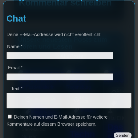
Kommentar schreiben
Chat
Deine E-Mail-Addresse wird nicht veröffentlicht.
Unsere neuesten Posts zum
Hören und Lesen
Name
*
Alle Posts
Email
*
Text
*
17. Juli
2026
18. Juli
3. August 2026
2026
Allgemein
Festivals
, 
Allgemein
Interview
, 
Kultur
, 
Veranstaltungen
Deinen Namen und E-Mail-Adresse für weitere
Bilal El Kasmi
Kommentare auf diesem Browser speichern.
Das
Tom Sawitzki
Sao-Mai Sol
Techn
Erste
Nguyen