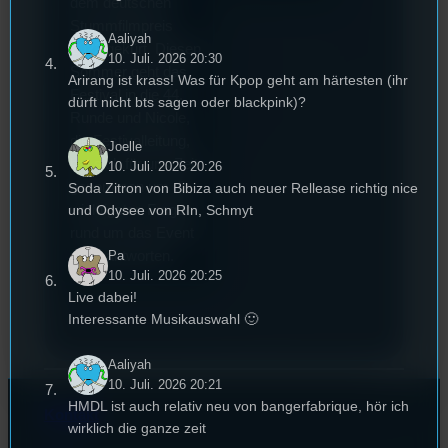
dem deutschen
Stummfilmpreis
Aaliyah
2022 gekürt. Diesen
10. Juli. 2026 20:30
Sommer geht das
Arirang ist krass! Was für Kpop geht am härtesten (ihr
Festival in die 44.
dürft nicht bts sagen oder blackpink)?
Runde und Nicole,
die Festivalleitung,
Joelle
hat sich für uns Zeit
10. Juli. 2026 20:26
genommen um die
Soda Zitron von Bibiza auch neuer Rellease richtig nice
wichtigsten Fragen
und Odysee von RIn, Schmyt
rund um das Event
Pa
zu beantworten.
10. Juli. 2026 20:25
Live dabei!
Interessante Musikauswahl 🙂
Aaliyah
10. Juli. 2026 20:21
HMDL ist auch relativ neu von bangerfabrique, hör ich
Kontakt
wirklich die ganze zeit