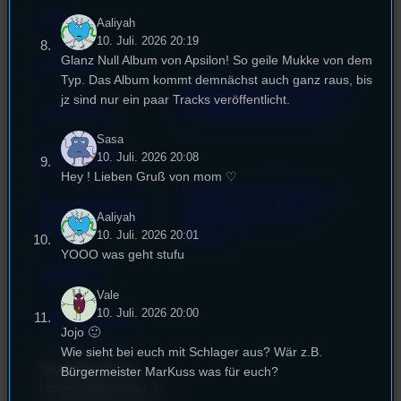
FAQ
Aaliyah
10. Juli. 2026 20:19
Glanz Null Album von Apsilon! So geile Mukke von dem
Satzung
Typ. Das Album kommt demnächst auch ganz raus, bis
Unterstützt vom Lehrstuhl
jz sind nur ein paar Tracks veröffentlicht.
Impressum
für Medienwissenschaft
Sasa
10. Juli. 2026 20:08
Datenschutz
Hey ! Lieben Gruß von mom ♡
Powered by Airtime.pro –
Cookie-Richtlinie
Start your own radio
Aaliyah
(EU)
station!
10. Juli. 2026 20:01
YOOO was geht stufu
Empfang
Vale
10. Juli. 2026 20:00
EPK & Presse
Jojo 🙂
Wie sieht bei euch mit Schlager aus? Wär z.B.
Studentenfunk
Bürgermeister MarKuss was für euch?
Universitätsstraße 31