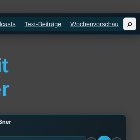
Such
casts
Text-Beiträge
Wochenvorschau
t
r
ößner