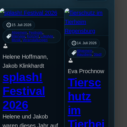
15. Juli 2026
Allgemein
, 
Festivals
, 
Interview
, 
Konzert
, 
Lifestyle
, 
Musik
, 
Veranstaltungen
14. Juli 2026
Allgemein
, 
Haustiere
, 
Stadt
Helene Hoffmann,
Jakob Klinkhardt
Eva Prochnow
splash!
Tiersc
Festival
hutz
2026
im
Helene und Jakob
Tierhei
waren dieses Jahr auf