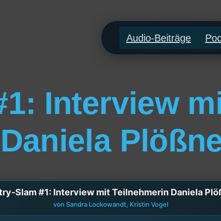
Audio-Beiträge
Pod
1: Interview mi
 Daniela Plößne
ry-Slam #1: Interview mit Teilnehmerin Daniela Pl
von Sandra Lockowandt, Kristin Vogel