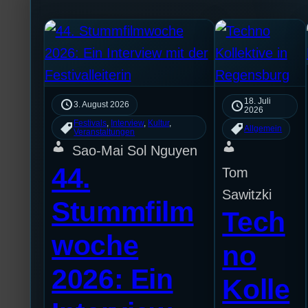
18. Juli
3. August 2026
2026
Festivals
, 
Interview
, 
Kultur
, 
Allgemein
Veranstaltungen
Sao-Mai Sol Nguyen
44.
Tom
Sawitzki
Stummfilm
Tech
woche
no
2026: Ein
Kolle