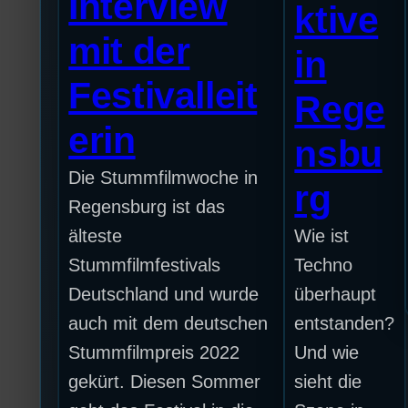
Interview
ktive
mit der
in
Festivalleit
Rege
erin
nsbu
Die Stummfilmwoche in
rg
Regensburg ist das
älteste
Wie ist
Stummfilmfestivals
Techno
Deutschland und wurde
überhaupt
auch mit dem deutschen
entstanden?
Stummfilmpreis 2022
Und wie
gekürt. Diesen Sommer
sieht die