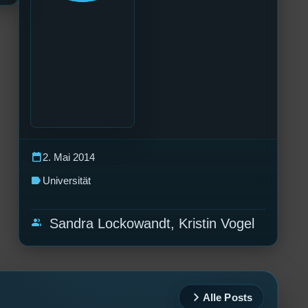
calendar_today
2. Mai 2014
label
Universität
group
Sandra Lockowandt, Kristin Vogel
Alle Posts