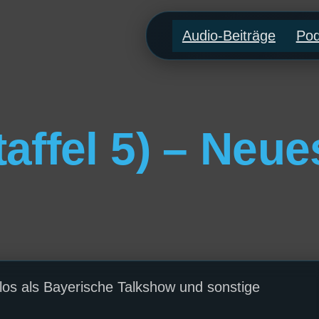
Audio-Beiträge
Pod
taffel 5) – Neue
os als Bayerische Talkshow und sonstige