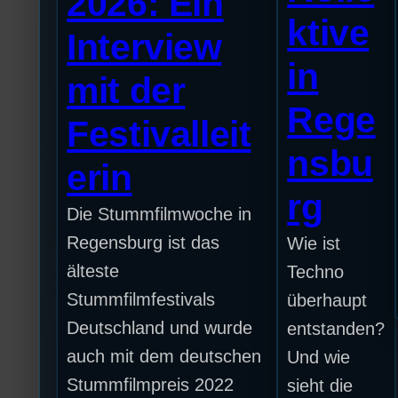
2026: Ein
ktive
Interview
in
mit der
Rege
Festivalleit
nsbu
erin
rg
Die Stummfilmwoche in
Regensburg ist das
Wie ist
älteste
Techno
Stummfilmfestivals
überhaupt
Deutschland und wurde
entstanden?
auch mit dem deutschen
Und wie
Stummfilmpreis 2022
sieht die