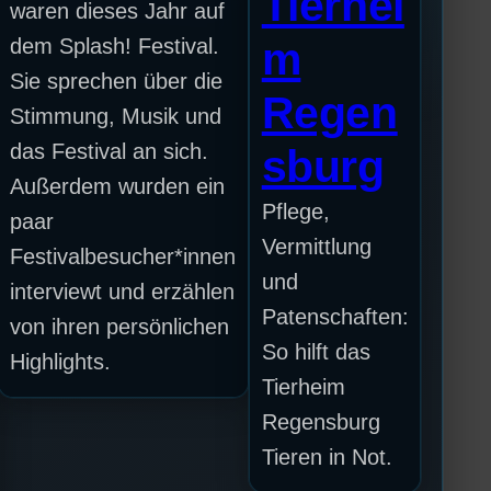
Tierhei
waren dieses Jahr auf
dem Splash! Festival.
m
Sie sprechen über die
Regen
Stimmung, Musik und
das Festival an sich.
sburg
Außerdem wurden ein
Pflege,
paar
Vermittlung
Festivalbesucher*innen
und
interviewt und erzählen
Patenschaften:
von ihren persönlichen
So hilft das
Highlights.
Tierheim
Regensburg
Tieren in Not.