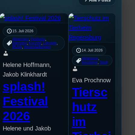
15. Juli 2026
Allgemein
, 
Festivals
, 
Interview
, 
Konzert
, 
Lifestyle
, 
Musik
, 
Veranstaltungen
14. Juli 2026
Allgemein
, 
Haustiere
, 
Stadt
Helene Hoffmann,
Jakob Klinkhardt
Eva Prochnow
splash!
Tiersc
Festival
hutz
2026
im
Helene und Jakob