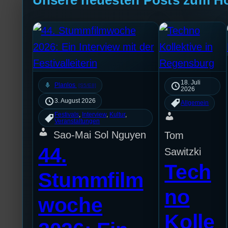
18. Juli
mic
Planlos
[S5/E8]
2026
3. August 2026
Allgemein
Festivals
, 
Interview
, 
Kultur
, 
Veranstaltungen
Sao-Mai Sol Nguyen
Tom
44.
Sawitzki
Tech
Stummfilm
no
woche
Kolle