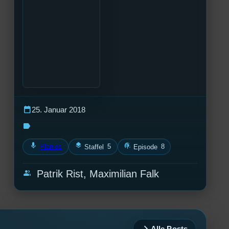
calendar_today
25. Januar 2018
label
mic
layers
podcasts
Planlos
5
8
Staffel
Episode
group
Patrik Rist, Maximilian Falk
Alle Posts