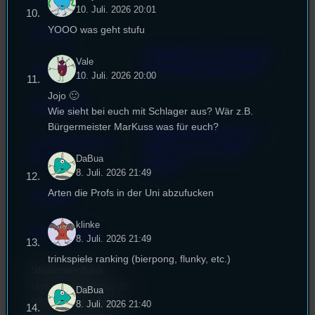
10. Juli. 2026 20:01
YOOO was geht stufu
Satzung
Unterstützt vom Lehrstuhl
Vale
Impressum
für Medienwissenschaft
10. Juli. 2026 20:00
Jojo 🙂
Datenschutz
Wie sieht bei euch mit Schlager aus? Wär z.B.
Bürgermeister MarKuss was für euch?
Powered by Airtime.pro –
Cookie-Richtlinie
Start your own radio
DaBua
(EU)
station!
8. Juli. 2026 21:49
Arten die Profs in der Uni abzufucken
Empfang
klinke
EPK & Presse
8. Juli. 2026 21:49
trinkspiele ranking (bierpong, flunky, etc.)
Studentenfunk
Universitätsstraße 31
DaBua
93053 Regensburg
8. Juli. 2026 21:40