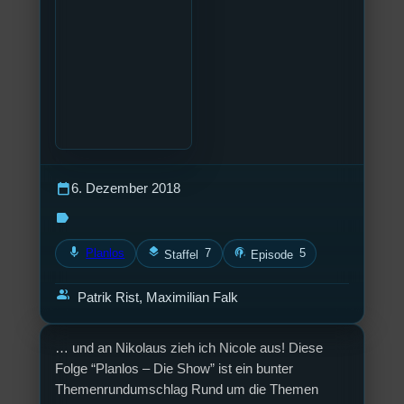
calendar_today
6. Dezember 2018
label
mic
layers
podcasts
Planlos
7
5
Staffel
Episode
group
Patrik Rist, Maximilian Falk
… und an Nikolaus zieh ich Nicole aus! Diese
Folge “Planlos – Die Show” ist ein bunter
Themenrundumschlag Rund um die Themen