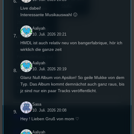
wurde auch mit
V
Stufu.
Live dabei!
dem deutschen
m
Interessante Musikauswahl 🙂
Stummfilmpreis
d
2022 gekürt.
e
Aaliyah
Diesen Sommer
B
10. Juli. 2026 20:21
geht das Festival
v
HMDL ist auch relativ neu von bangerfabrique, hör ich
in die 44. Runde
E
wirklich die ganze zeit
und Nicole, die
u
Festivalleitung, hat
a
Aaliyah
sich für uns Zeit
10. Juli. 2026 20:19
genommen um die
Glanz Null Album von Apsilon! So geile Mukke von dem
wichtigsten Fragen
Typ. Das Album kommt demnächst auch ganz raus, bis
rund um das Event
jz sind nur ein paar Tracks veröffentlicht.
zu beantworten.
Sasa
10. Juli. 2026 20:08
Kontakt
Hey ! Lieben Gruß von mom ♡
FAQ
Aaliyah