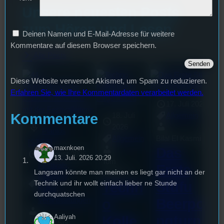
Unsere neuesten Posts
zum Hören und Lesen
Deinen Namen und E-Mail-Adresse für weitere
Kommentare auf diesem Browser speichern.
Alle Posts
Diese Website verwendet Akismet, um Spam zu reduzieren.
Erfahren Sie, wie Ihre Kommentardaten verarbeitet werden.
17. Juli 2026
Kommentare
18. Juli
Allgemein
mic
2026
Planlos
Allgemein
Bilal El Kasmi
[S7/E5]
maxnkoen
Das
3. August 2026
13. Juli. 2026 20:29
Tom
Festivals
, 
Erste
Langsam könnte man meinen es liegt gar nicht an der
Sawitzki
Interview
, 
Stufu
Technik und ihr wollt einfach lieber ne Stunde
Techn
Kultur
, 
durchquatschen
Veranstaltungen
Beerpo
o
ngturni
Aaliyah
Kolle
Sao-Mai Sol