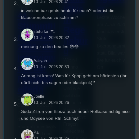
10. Juli. 2026 20:41
er
Nguyen
ktive
in welche bar gehts heute für euch? oder ist die
44.
in
Letzte Woche
klausurenphase zu schlimm?
Stummfil
am 7.Juli 2026
Rege
stufu fan #1
fand das erste
mwoche
10. Juli. 2026 20:32
nsbur
Stufu
2026: Ein
Beerpongturnier
meinung zu den beatles 😳😳
g
B
statt. Bilal war
Interview
V
Wie ist
live für euch vor
Aaliyah
a
mit der
10. Juli. 2026 20:30
Techno
Ort!
n
überhaupt
Arirang ist krass! Was für Kpop geht am härtesten (ihr
Festivall
m
entstanden?
dürft nicht bts sagen oder blackpink)?
V
eiterin
Und wie
s
sieht die
Joelle
Die
z
Szene in
10. Juli. 2026 20:26
Stummfilmwoche
m
Regensburg
Soda Zitron von Bibiza auch neuer Rellease richtig nice
in Regensburg ist
g
aus? Diese
und Odysee von RIn, Schmyt
das älteste
G
Fragen
Stummfilmfestivals
a
beleuchtet
Pa
Deutschland und
s
Tom für den
10. Juli. 2026 20:25