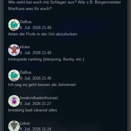
Wie sieht bei euch mit Schlager aus? Wär z.B. Bürgermeister
MarKuss was für euch?
Datenschutz
DaBua
Powered by Airtime.pro –
Cookie-Richtlinie
8. Juli. 2026 21:49
Start your own radio
Arten die Profs in der Uni abzufucken
(EU)
station!
klinke
Empfang
8. Juli. 2026 21:49
trinkspiele ranking (bierpong, flunky, etc.)
EPK & Presse
DaBua
8. Juli. 2026 21:40
Studentenfunk
Ich sag es geht besser als Jahninsel
Universitätsstraße 31
93053 Regensburg
breakindbadenthusiast
Büro:
PT 4.0.73
8. Juli. 2026 21:27
Studio:
SH 1.39
breaking bad cleared alles
Telefon:
0941 9435784
Lukas
8. Juli. 2026 21:24
Studio Call-In & WhatsApp:
0941 56959421