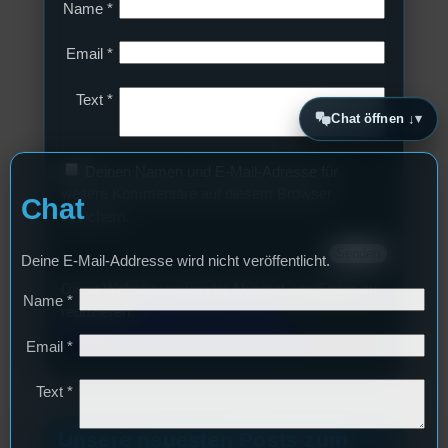
Name
*
Email
*
Text
*
Chat öffnen ↓
Deinen Namen und E-Mail-Adresse für
weitere Kommentare auf diesem Browser
Chat
speichern.
Deine E-Mail-Addresse wird nicht veröffentlicht.
Diese Website verwendet Akismet, um Spam zu
Name
*
reduzieren.
Erfahren Sie, wie Ihre
Kommentardaten verarbeitet werden.
Email
*
Text
*
Unsere neuesten Posts zum