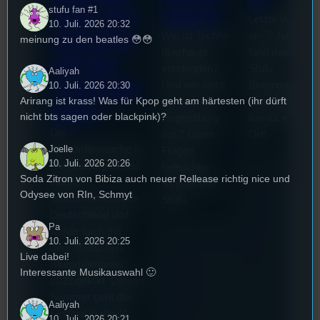
stufu fan #1
2026: Ein
sburg
Letzte Woche
10. Juli. 2026 20:32
Interview
Wie ist Techno
am 7.Juli 2026
meinung zu den beatles 😳😳
überhaupt
fand das erste
mit der
entstanden?
Stufu
Aaliyah
Festivalle
Und wie sieht
Beerpongturnie
10. Juli. 2026 20:30
Arirang ist krass! Was für Kpop geht am härtesten (ihr dürft
die Szene in
statt. Bilal war
iterin
nicht bts sagen oder blackpink)?
Regensburg
live für euch vo
Die
aus? Diese
Ort!
Stummfilmwoche in
Joelle
Fragen
10. Juli. 2026 20:26
Regensburg ist das
beleuchtet
Soda Zitron von Bibiza auch neuer Rellease richtig nice und
älteste
Tom für den
Odysee von RIn, Schmyt
Stummfilmfestivals
Stufu.
Deutschland und
Pa
wurde auch mit
10. Juli. 2026 20:25
dem deutschen
Live dabei!
Stummfilmpreis
Interessante Musikauswahl 🙂
2022 gekürt. Diesen
Sommer geht das
Aaliyah
Festival in die 44.
10. Juli. 2026 20:21