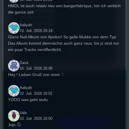
Runde und Nicole,
HMDL ist auch relativ neu von bangerfabrique, hör ich wirklich
die Festivalleitung,
die ganze zeit
hat sich für uns Zeit
genommen um die
Aaliyah
wichtigsten Fragen
10. Juli. 2026 20:19
Glanz Null Album von Apsilon! So geile Mukke von dem Typ.
rund um das Event
Das Album kommt demnächst auch ganz raus, bis jz sind nur
zu beantworten.
ein paar Tracks veröffentlicht.
Sasa
10. Juli. 2026 20:08
Hey ! Lieben Gruß von mom ♡
Kontakt
Aaliyah
10. Juli. 2026 20:01
FAQ
YOOO was geht stufu
Satzung
Vale
10. Juli. 2026 20:00
Unterstützt vom Lehrstuhl
Jojo 🙂
Impressum
für Medienwissenschaft