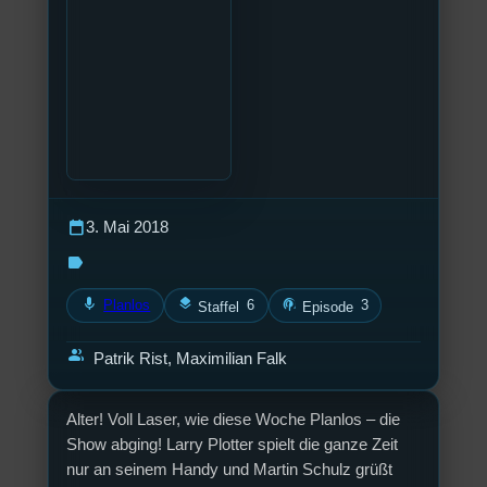
calendar_today
3. Mai 2018
label
mic
layers
podcasts
Planlos
6
3
Staffel
Episode
group
Patrik Rist, Maximilian Falk
Alter! Voll Laser, wie diese Woche Planlos – die
Show abging! Larry Plotter spielt die ganze Zeit
nur an seinem Handy und Martin Schulz grüßt