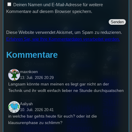
Hören und Lesen
Deinen Namen und E-Mail-Adresse für weitere
Kommentare auf diesem Browser speichern.
Alle Posts
Diese Website verwendet Akismet, um Spam zu reduzieren.
Erfahren Sie, wie Ihre Kommentardaten verarbeitet werden.
17. Juli
2026
Kommentare
18. Juli
mic
Planlos
[S6/E3]
2026
Allgemein
3. August 2026
Allgemein
maxnkoen
Festivals
, 
Bilal El Kasmi
Interview
, 
Kultur
, 
13. Juli. 2026 20:29
Das
Tom Sawitzki
Veranstaltungen
Langsam könnte man meinen es liegt gar nicht an der
Techn
Erste
Technik und ihr wollt einfach lieber ne Stunde durchquatschen
Sao-Mai Sol
o
Stufu
Nguyen
Aaliyah
44.
Kollekt
Beerpo
10. Juli. 2026 20:41
Stummfil
in welche bar gehts heute für euch? oder ist die
ive in
ngturni
klausurenphase zu schlimm?
mwoche
Regen
er