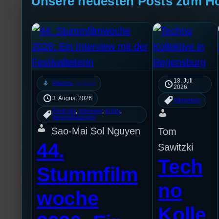
Unsere neuesten Posts zum H
18. Juli
mic
Planlos
[S7/E10]
2026
3. August 2026
Allgemein
Festivals
, 
Interview
, 
Kultur
, 
Veranstaltungen
Sao-Mai Sol Nguyen
Tom
44.
Sawitzki
Tech
Stummfilm
no
woche
Kolle