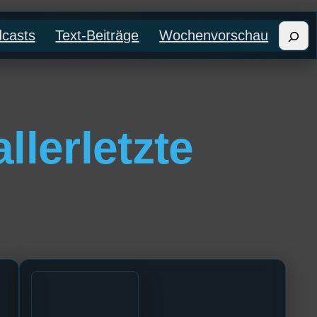
Such
casts
Text-Beiträge
Wochenvorschau
llerletzte