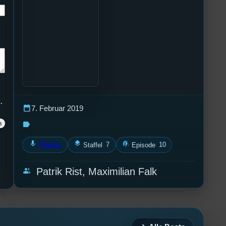
.
calendar_today
7. Februar 2019
label
mic
layers
podcasts
Planlos
7
10
Staffel
Episode
group
Patrik Rist, Maximilian Falk