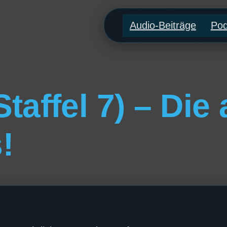
Audio-Beiträge
Pod
taffel 7) – Die a
!