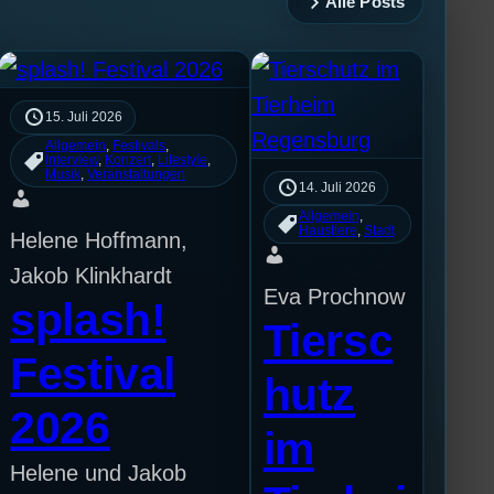
Alle Posts
15. Juli 2026
Allgemein
, 
Festivals
, 
Interview
, 
Konzert
, 
Lifestyle
, 
Musik
, 
Veranstaltungen
14. Juli 2026
Allgemein
, 
Haustiere
, 
Stadt
Helene Hoffmann,
Jakob Klinkhardt
Eva Prochnow
splash!
Tiersc
Festival
hutz
2026
im
Helene und Jakob