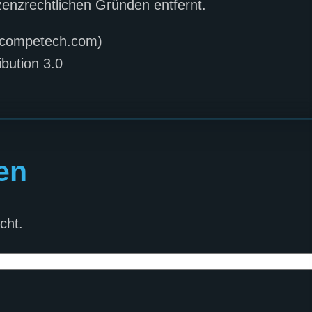
zenzrechtlichen Gründen entfernt.
incompetech.com)
bution 3.0
en
cht.