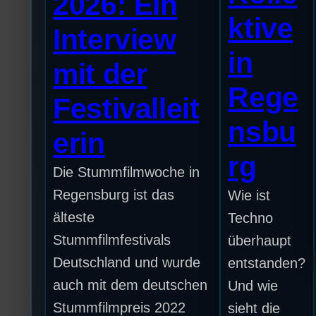
2026: Ein
ktive
Interview
in
mit der
Rege
Festivalleit
nsbu
erin
rg
Die Stummfilmwoche in
Regensburg ist das
Wie ist
älteste
Techno
Stummfilmfestivals
überhaupt
Deutschland und wurde
entstanden?
auch mit dem deutschen
Und wie
Stummfilmpreis 2022
sieht die