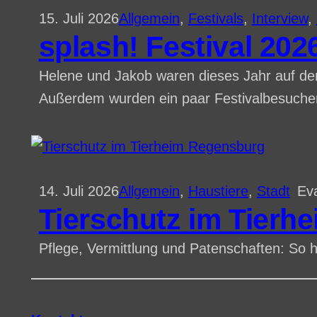
15. Juli 2026
Allgemein
, 
Festivals
, 
Interview
, 
splash! Festival 202
Helene und Jakob waren dieses Jahr auf dem
Außerdem wurden ein paar Festivalbesucher*i
14. Juli 2026
Allgemein
, 
Haustiere
, 
Stadt
Ev
Tierschutz im Tierh
Pflege, Vermittlung und Patenschaften: So h