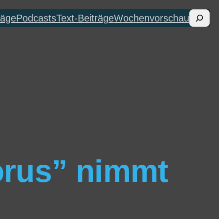
Suche
räge
Podcasts
Text-Beiträge
Wochenvorschau
orus” nimmt