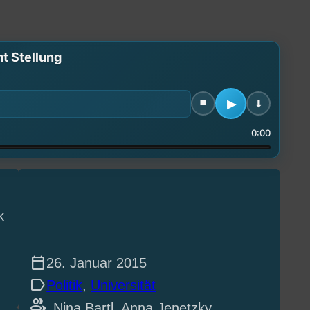
t Stellung
0:00
k
calendar_today
26. Januar 2015
label
Politik
, 
Universität
group
Nina Bartl, Anna Jenetzky