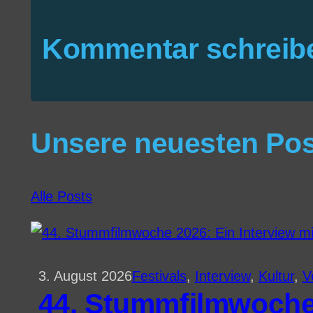
Kommentar schreib
Unsere neuesten Po
Alle Posts
3. August 2026
Festivals
, 
Interview
, 
Kultur
, 
V
44. Stummfilmwoche 2