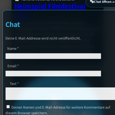
Chat öffnen ↓
Heimspiel Filmfestival
2011
Chat
Schon zum dritten Mal findet dieses Jahr das
Regensburger Filmfest HEIMSPIEL statt. Viele deutsche
Filme finden kaum Beachtung im eigenen Land, das
Deine E-Mail-Addresse wird nicht veröffentlicht.
HEIMSPIEL soll dies ändern. Neben Festivalleiter
Sascha Keilholz haben auch Studenten das Festival
Name
*
mitorganisiert und dabei verschiedenste Aufgaben
übernommen.
Email
*
Text
*
Deinen Namen und E-Mail-Adresse für weitere Kommentare auf
diesem Browser speichern.