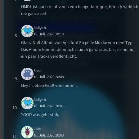
25. Oktober 2011
HMDL ist auch relativ neu von bangerfabrique, hör ich wirklich
die ganze zeit
Melanie Endres, Julia Rosenkranz, Fabian Schneider
Islam in Regensburg
Aaliyah
10. Juli. 2026 20:19
Für viele Studeneten hat Religion eher einen
nachrangigen Stellenwert. Anders sieht es bei den
Glanz Null Album von Apsilon! So geile Mukke von dem Typ.
Das Album kommt demnächst auch ganz raus, bis jz sind nur
muslimischen Studenten aus. Um auch in der Uni
ein paar Tracks veröffentlicht.
beten zu können, haben sie sich in einer muslimischen
Studentengruppe zusammengefunden.
Sasa
10. Juli. 2026 20:08
Hey ! Lieben Gruß von mom ♡
Aaliyah
10. Juli. 2026 20:01
YOOO was geht stufu
Vale
10. Juli. 2026 20:00