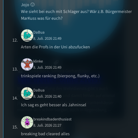
Jojo 🙂
Wie sieht bei euch mit Schlager aus? Wär z.B. Bürgermeister
MarKuss was für euch?
DaBua
8. Juli. 2026 21:49
Arten die Profs in der Uni abzufucken
klinke
28. Juli 2011
8. Juli. 2026 21:49
Annika Bock, Sandra Gerhardinger
trinkspiele ranking (bierpong, flunky, etc.)
Wie weiter ohne Zivis?
Mit der Abschaffung des Wehrdiensts gibt’s auch
DaBua
keinen Zivildienst mehr und damit fehlen auf einmal
8. Juli. 2026 21:40
jede Menge billige Arbeitskräfte. Die Krankenhäuser
Ich sag es geht besser als Jahninsel
machen sich schon Sorgen, auch in Regensburg…
breakindbadenthusiast
8. Juli. 2026 21:27
«
breaking bad cleared alles