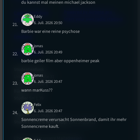
du kannst mal meinen michael jackson
Powered by Airtime.pro –
Cookie-Richtlinie
Eddy
Start your own radio station!
(EU)
6. Juli. 2026 20:50
Barbie war eine reine psychose
Empfang
jonas
6. Juli. 2026 20:49
EPK & Presse
barbie geiler film aber oppenheimer peak
Studentenfunk
jonas
Universitätsstraße 31
6. Juli. 2026 20:47
93053 Regensburg
wann marKuss??
Büro:
PT 4.0.73
Studio:
SH 1.39
Felix
6. Juli. 2026 20:47
Telefon:
0941 9435784
Sonnencreme verursacht Sonnenbrand, damit ihr mehr
Studio Call-In & WhatsApp:
0941 56959421
Sonnencreme kauft.
Überblick über unsere Mailadressen