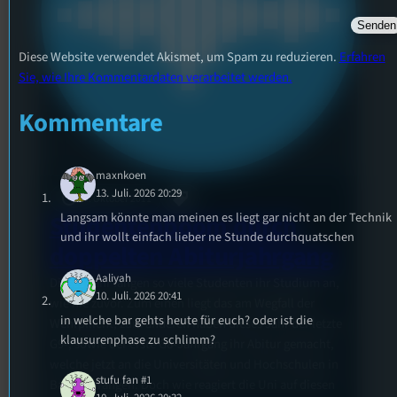
Diese Website verwendet Akismet, um Spam zu reduzieren.
Erfahren
Sie, wie Ihre Kommentardaten verarbeitet werden.
Kommentare
maxnkoen
13. Juli. 2026 20:29
28. Oktober 2011
Langsam könnte man meinen es liegt gar nicht an der Technik
Studentenboom durch
und ihr wollt einfach lieber ne Stunde durchquatschen
doppelten Abiturjahrgang
Aaliyah
Dieses Jahr fangen so viele Studenten ihr Studium an,
10. Juli. 2026 20:41
wie nie zuvor. Zum einen liegt das am Wegfall der
in welche bar gehts heute für euch? oder ist die
Wehrpflicht, zum anderen haben dieses Jahr der letzte
klausurenphase zu schlimm?
G9-, sowie der erste G8-Jahrgang ihr Abitur gemacht,
welche jetzt an die Universitäten und Hochschulen in
stufu fan #1
Bayern drängen. Doch wie reagiert die Uni auf diesen