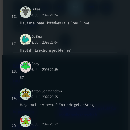
208
1
…
206
207
209
210
Lukas
8. Juli. 2026 21:24
Haut mal paar Hottakes raus über Filme
…
213
DaBua
»
8. Juli. 2026 21:04
Habt ihr Erektionsprobleme?
Eddy
Kontakt
6. Juli. 2026 20:59
67
FAQ
Anton Schmandton
Satzung
6. Juli. 2026 20:55
Heyo meine Minecraft Freunde geiler Song
Unterstützt vom Lehrstuhl für
Impressum
Medienwissenschaft
hihi
6. Juli. 2026 20:52
Datenschutz