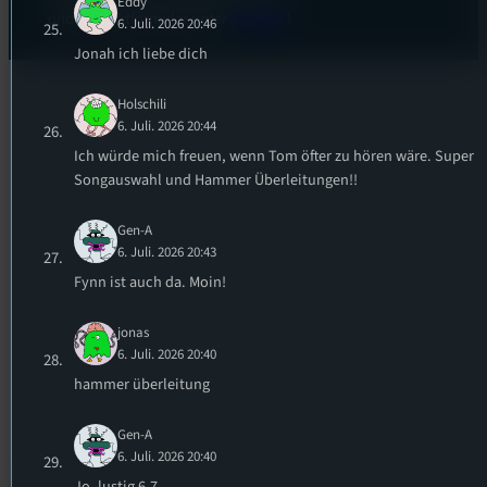
Eddy
und Kontaktformular unter
Kontakt
!
6. Juli. 2026 20:46
Jonah ich liebe dich
Holschili
6. Juli. 2026 20:44
Ich würde mich freuen, wenn Tom öfter zu hören wäre. Super
Songauswahl und Hammer Überleitungen!!
Gen-A
6. Juli. 2026 20:43
Fynn ist auch da. Moin!
jonas
6. Juli. 2026 20:40
hammer überleitung
Gen-A
6. Juli. 2026 20:40
Jo, lustig 6-7.