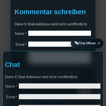
Kommentar schreiben
Deine E-Mail-Addresse wird nicht veröffentlicht.
Name
*
Chat öffnen ↓
Email
*
Text
*
Chat
Deinen Namen und E-Mail-Adresse für
Deine E-Mail-Addresse wird nicht veröffentlicht.
weitere Kommentare auf diesem Browser
speichern.
Name
*
Email
*
Diese Website verwendet Akismet, um Spam zu
reduzieren.
Erfahren Sie, wie Ihre