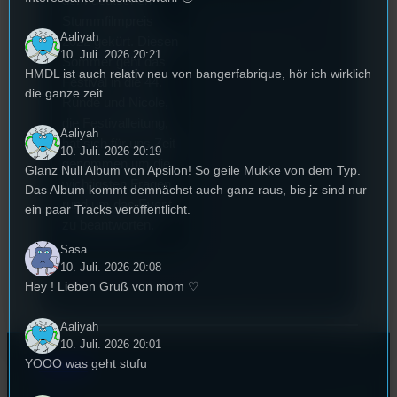
dem deutschen
Stummfilmpreis
Aaliyah
2022 gekürt. Diesen
10. Juli. 2026 20:21
Sommer geht das
HMDL ist auch relativ neu von bangerfabrique, hör ich wirklich
Festival in die 44.
die ganze zeit
Runde und Nicole,
die Festivalleitung,
Aaliyah
hat sich für uns Zeit
10. Juli. 2026 20:19
genommen um die
Glanz Null Album von Apsilon! So geile Mukke von dem Typ.
wichtigsten Fragen
Das Album kommt demnächst auch ganz raus, bis jz sind nur
rund um das Event
ein paar Tracks veröffentlicht.
zu beantworten.
Sasa
10. Juli. 2026 20:08
Hey ! Lieben Gruß von mom ♡
Aaliyah
10. Juli. 2026 20:01
YOOO was geht stufu
Kontakt