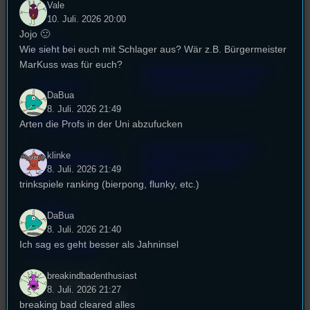
Vale
FAQ
10. Juli. 2026 20:00
Jojo 🙂
Satzung
Wie sieht bei euch mit Schlager aus? Wär z.B. Bürgermeister
MarKuss was für euch?
Unterstützt vom Lehrstuhl
Impressum
für Medienwissenschaft
DaBua
8. Juli. 2026 21:49
Datenschutz
Arten die Profs in der Uni abzufucken
Powered by Airtime.pro –
klinke
Cookie-Richtlinie
Start your own radio
8. Juli. 2026 21:49
(EU)
station!
trinkspiele ranking (bierpong, flunky, etc.)
Empfang
DaBua
8. Juli. 2026 21:40
Ich sag es geht besser als Jahninsel
EPK & Presse
breakindbadenthusiast
Studentenfunk
8. Juli. 2026 21:27
Universitätsstraße 31
breaking bad cleared alles