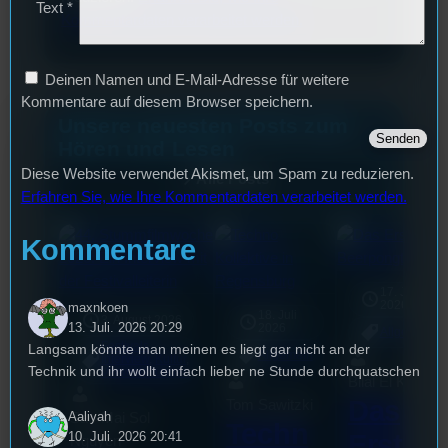
Text
*
Kommentardaten verarbeitet werden.
Deinen Namen und E-Mail-Adresse für weitere
Kommentare auf diesem Browser speichern.
Unsere neuesten Posts zum
Hören und Lesen
Diese Website verwendet Akismet, um Spam zu reduzieren.
Alle Posts
Erfahren Sie, wie Ihre Kommentardaten verarbeitet werden.
Kommentare
17. Juli
2026
maxnkoen
18. Juli
3. August 2026
13. Juli. 2026 20:29
2026
Allgemein
Festivals
, 
Langsam könnte man meinen es liegt gar nicht an der
Allgemein
Interview
, 
Kultur
, 
Technik und ihr wollt einfach lieber ne Stunde durchquatschen
Veranstaltungen
Bilal El Kasmi
Das
Tom Sawitzki
Aaliyah
Sao-Mai Sol
Techn
10. Juli. 2026 20:41
Erste
Nguyen