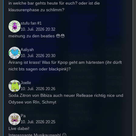
in welche bar gehts heute für euch? oder ist die
o
44.
Stufu
klausurenphase zu schlimm?
Kollekt
Stummfil
Beerpo
stufu fan #1
ive in
mwoche
ngturni
10. Juli. 2026 20:32
Regen
2026: Ein
meinung zu den beatles 😳😳
er
sburg
Interview
Letzte Woche
Aaliyah
mit der
Wie ist Techno
am 7.Juli 2026
10. Juli. 2026 20:30
Arirang ist krass! Was für Kpop geht am härtesten (ihr dürft
überhaupt
fand das erste
Festivalle
nicht bts sagen oder blackpink)?
entstanden?
Stufu
iterin
Und wie sieht
Beerpongturnie
Joelle
die Szene in
statt. Bilal war
Die
10. Juli. 2026 20:26
Regensburg
live für euch vo
Stummfilmwoche in
Soda Zitron von Bibiza auch neuer Rellease richtig nice und
aus? Diese
Ort!
Regensburg ist das
Odysee von RIn, Schmyt
Fragen
älteste
beleuchtet
Stummfilmfestivals
Pa
Tom für den
10. Juli. 2026 20:25
Deutschland und
Stufu.
Live dabei!
wurde auch mit
Interessante Musikauswahl 🙂