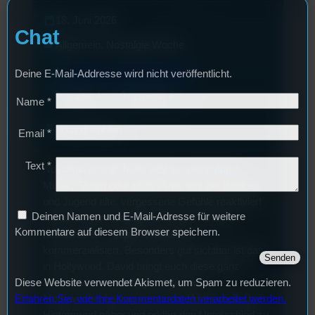
calendar_today
18. Juni 2026
Chat
label
Allgemein
, 
Nostalgie Woche
mic
Mottowoche: Nostalgie Woche
Deine E-Mail-Addresse wird nicht veröffentlicht.
layers
podcasts
1
6
Staffel
Episode
Name
*
group
David Pohlen
Email
*
Text
*
Nostalgie ist toll! Jeder liebt es, wenn durch
Musik, Serien oder eben Filme aus der Kindheit
und Jugend alte, vergessene Gefühle reaktiviert
Deinen Namen und E-Mail-Adresse für weitere
werden. Aber Nostalgie kann auch anders
Kommentare auf diesem Browser speichern.
funktionieren – geplant, kalkuliert,
kommerzialisiert. Besonders gut sichtbar ist das
in Hollywood. David bringt euch diese ganz
andere Art von Nostalgie in diesem
Diese Website verwendet Akismet, um Spam zu reduzieren.
Mottowochenbeitrag vor einem filmtheoretischen
Erfahren Sie, wie Ihre Kommentardaten verarbeitet werden.
Hintergrund näher und erklärt den Unterschied zu