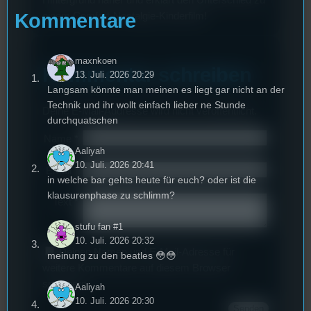
Kommentare
einem Comfort-Nostalgie-Kinderfilm!
maxnkoen
Kommentar schreiben
13. Juli. 2026 20:29
Langsam könnte man meinen es liegt gar nicht an der
Technik und ihr wollt einfach lieber ne Stunde
Deine E-Mail-Addresse wird nicht veröffentlicht.
durchquatschen
Name
*
Aaliyah
10. Juli. 2026 20:41
Email
*
in welche bar gehts heute für euch? oder ist die
klausurenphase zu schlimm?
Text
*
stufu fan #1
10. Juli. 2026 20:32
Deinen Namen und E-Mail-Adresse für
meinung zu den beatles 😳😳
weitere Kommentare auf diesem Browser
speichern.
Aaliyah
10. Juli. 2026 20:30