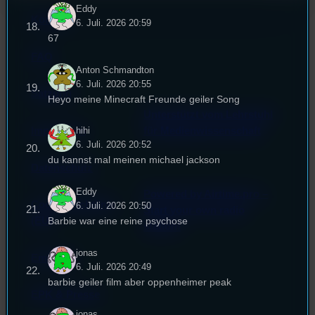
Eddy
Kontakt
6. Juli. 2026 20:59
67
FAQ
Anton Schmandton
6. Juli. 2026 20:55
Satzung
Heyo meine Minecraft Freunde geiler Song
Unterstützt vom Lehrstuhl
Impressum
für Medienwissenschaft
hihi
6. Juli. 2026 20:52
du kannst mal meinen michael jackson
Datenschutz
Eddy
Powered by Airtime.pro –
Cookie-Richtlinie
6. Juli. 2026 20:50
Start your own radio
(EU)
Barbie war eine reine psychose
station!
jonas
Empfang
6. Juli. 2026 20:49
barbie geiler film aber oppenheimer peak
EPK & Presse
jonas