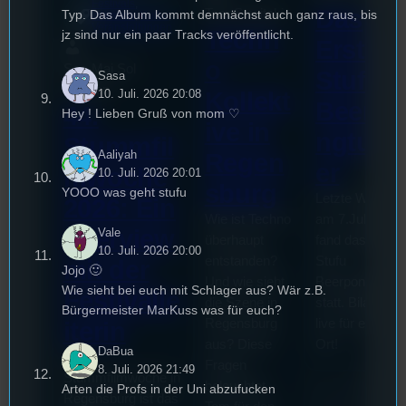
Festivals
, 
Das
Tom Sawitzki
Typ. Das Album kommt demnächst auch ganz raus, bis
Interview
, 
Kultur
, 
Veranstaltungen
Techn
jz sind nur ein paar Tracks veröffentlicht.
Erste
o
Sao-Mai Sol
Stufu
Sasa
Nguyen
Kollekt
10. Juli. 2026 20:08
Beerpo
44.
Hey ! Lieben Gruß von mom ♡
ive in
ngturni
Stummfil
Aaliyah
Regen
er
mwoche
10. Juli. 2026 20:01
sburg
YOOO was geht stufu
Letzte Woche
2026: Ein
Wie ist Techno
am 7.Juli 2026
Interview
Vale
überhaupt
fand das erste
10. Juli. 2026 20:00
entstanden?
Stufu
mit der
Jojo 🙂
Und wie sieht
Beerpongturnie
Wie sieht bei euch mit Schlager aus? Wär z.B.
Festivalle
die Szene in
statt. Bilal war
Bürgermeister MarKuss was für euch?
Regensburg
live für euch vo
iterin
aus? Diese
Ort!
DaBua
Die
Fragen
8. Juli. 2026 21:49
Stummfilmwoche in
beleuchtet
Arten die Profs in der Uni abzufucken
Regensburg ist das