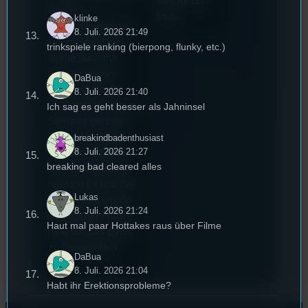
Tom für den
älteste
Stufu.
klinke
Stummfilmfestivals
8. Juli. 2026 21:49
Deutschland und
trinkspiele ranking (bierpong, flunky, etc.)
wurde auch mit
dem deutschen
DaBua
Stummfilmpreis
8. Juli. 2026 21:40
2022 gekürt. Diesen
Ich sag es geht besser als Jahninsel
Sommer geht das
Festival in die 44.
breakindbadenthusiast
8. Juli. 2026 21:27
Runde und Nicole,
breaking bad cleared alles
die Festivalleitung,
hat sich für uns Zeit
Lukas
genommen um die
8. Juli. 2026 21:24
wichtigsten Fragen
Haut mal paar Hottakes raus über Filme
rund um das Event
zu beantworten.
DaBua
8. Juli. 2026 21:04
Habt ihr Erektionsprobleme?