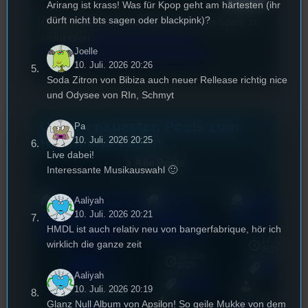
Arirang ist krass! Was für Kpop geht am härtesten (ihr
dürft nicht bts sagen oder blackpink)?
Diese Website verwendet Akismet, um Spam zu
reduzieren.
Erfahren Sie, wie Ihre
Joelle
Kommentardaten verarbeitet werden.
10. Juli. 2026 20:26
Soda Zitron von Bibiza auch neuer Rellease richtig nice
und Odysee von RIn, Schmyt
Unsere neuesten Posts zum
Pa
Hören und Lesen
10. Juli. 2026 20:25
Live dabei!
Alle Posts
Interessante Musikauswahl 🙂
Aaliyah
10. Juli. 2026 20:21
HMDL ist auch relativ neu von bangerfabrique, hör ich
17. Juli
wirklich die ganze zeit
2026
Mottowoche:
18. Juli
mic
Nostalgie
2026
Allgemein
Woche
Aaliyah
[S1/E6]
Allgemein
10. Juli. 2026 20:19
3. August 2026
Bilal El Kasmi
Glanz Null Album von Apsilon! So geile Mukke von dem