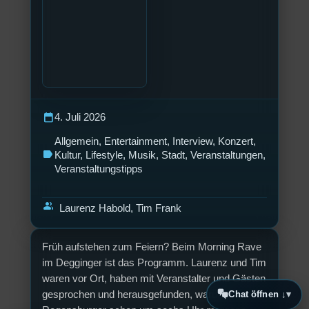
calendar_today
4. Juli 2026
Allgemein
, 
Entertainment
, 
Interview
, 
Konzert
, 
label
Kultur
, 
Lifestyle
, 
Musik
, 
Stadt
, 
Veranstaltungen
, 
Veranstaltungstipps
group
Laurenz Habold, Tim Frank
Früh aufstehen zum Feiern? Beim Morning Rave
im Degginger ist das Programm. Laurenz und Tim
waren vor Ort, haben mit Veranstalter und Gästen
gesprochen und herausgefunden, warum
Chat öffnen ↓