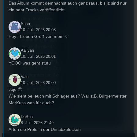
Tom für den
Das Album kommt demnächst auch ganz raus, bis jz sind nur
Deutschland und
Stufu.
ein paar Tracks veröffentlicht.
wurde auch mit
dem deutschen
Sasa
Stummfilmpreis
10. Juli. 2026 20:08
2022 gekürt. Diesen
Hey ! Lieben Gruß von mom ♡
Sommer geht das
Festival in die 44.
Aaliyah
Runde und Nicole,
10. Juli. 2026 20:01
die Festivalleitung,
YOOO was geht stufu
hat sich für uns Zeit
genommen um die
Vale
wichtigsten Fragen
10. Juli. 2026 20:00
rund um das Event
Jojo 🙂
zu beantworten.
Wie sieht bei euch mit Schlager aus? Wär z.B. Bürgermeister
MarKuss was für euch?
DaBua
8. Juli. 2026 21:49
Arten die Profs in der Uni abzufucken