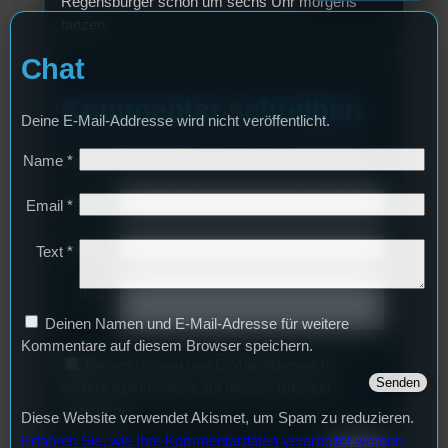
Regensburger schon um sechs Uhr morgens
tanzen.
Chat
Kommentar schreiben
Deine E-Mail-Addresse wird nicht veröffentlicht.
Name
*
Deine E-Mail-Addresse wird nicht veröffentlicht.
Name
*
Email
*
Email
*
Text
*
Text
*
Deinen Namen und E-Mail-Adresse für weitere
Kommentare auf diesem Browser speichern.
Deinen Namen und E-Mail-Adresse für
weitere Kommentare auf diesem Browser
speichern.
Diese Website verwendet Akismet, um Spam zu reduzieren.
Erfahren Sie, wie Ihre Kommentardaten verarbeitet werden.