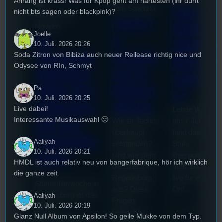
Arirang ist krass! Was für Kpop geht am härtesten (ihr dürft
Das
Tom Sawitzki
nicht bts sagen oder blackpink)?
Sao-Mai Sol
Techn
Erste
Nguyen
Joelle
o
44.
Stufu
10. Juli. 2026 20:26
Kollekt
Stummfil
Soda Zitron von Bibiza auch neuer Rellease richtig nice und
Beerpo
Odysee von RIn, Schmyt
ive in
mwoche
ngturni
Regen
2026: Ein
Pa
er
10. Juli. 2026 20:25
sburg
Interview
Live dabei!
Letzte Woche
Interessante Musikauswahl 🙂
mit der
Wie ist Techno
am 7.Juli 2026
überhaupt
fand das erste
Festivalle
Aaliyah
entstanden?
Stufu
10. Juli. 2026 20:21
iterin
Und wie sieht
Beerpongturnie
HMDL ist auch relativ neu von bangerfabrique, hör ich wirklich
die Szene in
statt. Bilal war
Die
die ganze zeit
Regensburg
live für euch vo
Stummfilmwoche in
aus? Diese
Ort!
Regensburg ist das
Aaliyah
Fragen
10. Juli. 2026 20:19
älteste
beleuchtet
Glanz Null Album von Apsilon! So geile Mukke von dem Typ.
Stummfilmfestivals