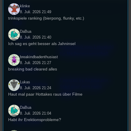
klinke
Kontakt
8. Juli. 2026 21:49
trinkspiele ranking (bierpong, flunky, etc.)
FAQ
DaBua
8. Juli. 2026 21:40
Satzung
Ich sag es geht besser als Jahninsel
Unterstützt vom Lehrstuhl
Impressum
für Medienwissenschaft
breakindbadenthusiast
8. Juli. 2026 21:27
Datenschutz
breaking bad cleared alles
Powered by Airtime.pro –
Lukas
Cookie-Richtlinie
Start your own radio
8. Juli. 2026 21:24
(EU)
station!
Haut mal paar Hottakes raus über Filme
Empfang
DaBua
8. Juli. 2026 21:04
Habt ihr Erektionsprobleme?
EPK & Presse