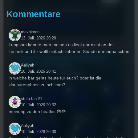
Diese Website verwendet Akismet, um Spam zu
Kommentare
reduzieren.
Erfahren Sie, wie Ihre
Kommentardaten verarbeitet werden.
maxnkoen
13. Juli. 2026 20:29
Langsam könnte man meinen es liegt gar nicht an der
Technik und ihr wollt einfach lieber ne Stunde durchquatschen
Unsere neuesten Posts zum
Hören und Lesen
Aaliyah
10. Juli. 2026 20:41
Alle Posts
in welche bar gehts heute für euch? oder ist die
klausurenphase zu schlimm?
stufu fan #1
10. Juli. 2026 20:32
17. Juli
meinung zu den beatles 😳😳
2026
18. Juli
3. August 2026
2026
Allgemein
Aaliyah
Festivals
, 
Allgemein
Interview
, 
Kultur
, 
10. Juli. 2026 20:30
Veranstaltungen
Bilal El Kasmi