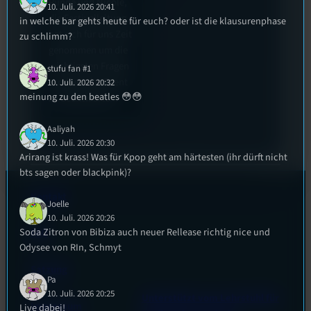
Runde und Nicole,
10. Juli. 2026 20:41
die Festivalleitung,
in welche bar gehts heute für euch? oder ist die klausurenphase
hat sich für uns Zeit
zu schlimm?
genommen um die
wichtigsten Fragen
stufu fan #1
rund um das Event
10. Juli. 2026 20:32
meinung zu den beatles 😳😳
zu beantworten.
Aaliyah
10. Juli. 2026 20:30
Arirang ist krass! Was für Kpop geht am härtesten (ihr dürft nicht
bts sagen oder blackpink)?
Kontakt
Joelle
10. Juli. 2026 20:26
Soda Zitron von Bibiza auch neuer Rellease richtig nice und
FAQ
Odysee von RIn, Schmyt
Satzung
Pa
10. Juli. 2026 20:25
Unterstützt vom Lehrstuhl für
Impressum
Live dabei!