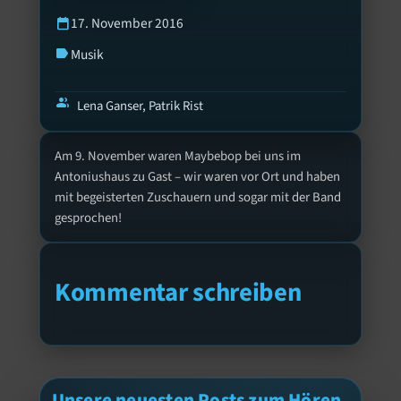
17. November 2016
calendar_today
Musik
label
group
Lena Ganser, Patrik Rist
Am 9. November waren Maybebop bei uns im
Antoniushaus zu Gast – wir waren vor Ort und haben
mit begeisterten Zuschauern und sogar mit der Band
gesprochen!
Kommentar schreiben
Unsere neuesten Posts zum Hören