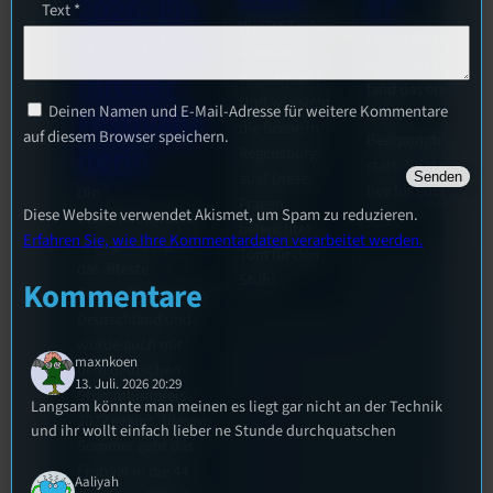
er
2026: Ein
Text
*
Wie ist Techno
Interview
Letzte Woche
überhaupt
am 7.Juli 2026
mit der
entstanden?
fand das erste
Und wie sieht
Deinen Namen und E-Mail-Adresse für weitere Kommentare
Festivalle
Stufu
die Szene in
auf diesem Browser speichern.
Beerpongturnier
iterin
Regensburg
statt. Bilal war
aus? Diese
live für euch vor
Die
Fragen
Diese Website verwendet Akismet, um Spam zu reduzieren.
Ort!
Stummfilmwoche
beleuchtet
Erfahren Sie, wie Ihre Kommentardaten verarbeitet werden.
in Regensburg ist
Tom für den
das älteste
Stufu.
Kommentare
Stummfilmfestivals
Deutschland und
wurde auch mit
maxnkoen
dem deutschen
13. Juli. 2026 20:29
Stummfilmpreis
Langsam könnte man meinen es liegt gar nicht an der Technik
2022 gekürt. Diesen
und ihr wollt einfach lieber ne Stunde durchquatschen
Sommer geht das
Festival in die 44.
Aaliyah