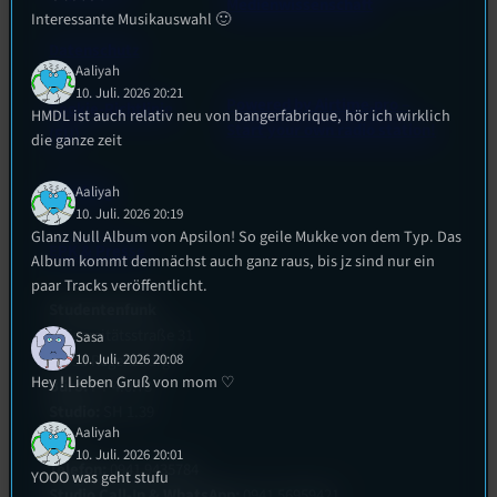
Medienwissenschaft
Interessante Musikauswahl 🙂
Datenschutz
Aaliyah
10. Juli. 2026 20:21
Powered by Airtime.pro –
Cookie-Richtlinie
HMDL ist auch relativ neu von bangerfabrique, hör ich wirklich
Start your own radio station!
(EU)
die ganze zeit
Empfang
Aaliyah
10. Juli. 2026 20:19
Glanz Null Album von Apsilon! So geile Mukke von dem Typ. Das
EPK & Presse
Album kommt demnächst auch ganz raus, bis jz sind nur ein
paar Tracks veröffentlicht.
Studentenfunk
Universitätsstraße 31
Sasa
10. Juli. 2026 20:08
93053 Regensburg
Hey ! Lieben Gruß von mom ♡
Büro:
PT 4.0.73
Studio:
SH 1.39
Aaliyah
10. Juli. 2026 20:01
Telefon:
0941 9435784
YOOO was geht stufu
Studio Call-In & WhatsApp:
0941 56959421