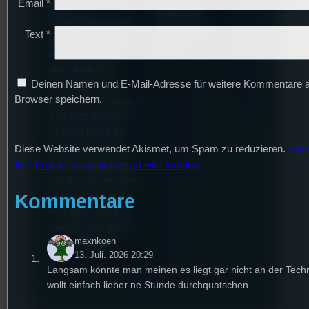
Email
*
älteste
beleuchtet
Stummfilmfestivals
Tom für den
Text
*
Deutschland und
Stufu.
wurde auch mit
dem deutschen
Deinen Namen und E-Mail-Adresse für weitere Kommentare 
Stummfilmpreis
Browser speichern.
2022 gekürt. Diesen
Sommer geht das
Festival in die 44.
Runde und Nicole,
Diese Website verwendet Akismet, um Spam zu reduzieren.
Erfa
die Festivalleitung,
Ihre Kommentardaten verarbeitet werden.
hat sich für uns Zeit
Kommentare
genommen um die
wichtigsten Fragen
rund um das Event
maxnkoen
zu beantworten.
13. Juli. 2026 20:29
Langsam könnte man meinen es liegt gar nicht an der Techn
wollt einfach lieber ne Stunde durchquatschen