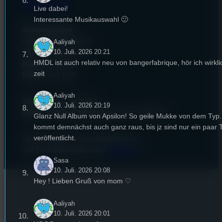
EPK & Presse
Live dabei!
Interessante Musikauswahl 🙂
Studentenfunk
Universitätsstraße 31
Aaliyah
10. Juli. 2026 20:21
93053 Regensburg
HMDL ist auch relativ neu von bangerfabrique, hör ich wirkl
Büro:
PT 4.0.73
zeit
Studio:
SH 1.39
Aaliyah
Telefon:
0941 9435784
10. Juli. 2026 20:19
Studio Call-In & WhatsApp:
0941 56959421
Glanz Null Album von Apsilon! So geile Mukke von dem Typ
kommt demnächst auch ganz raus, bis jz sind nur ein paar 
veröffentlicht.
Überblick über unsere Mailadressen
und Kontaktformular unter
Kontakt
!
Sasa
10. Juli. 2026 20:08
Hey ! Lieben Gruß von mom ♡
Aaliyah
10. Juli. 2026 20:01