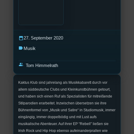
calendar_today
27. September 2020
label
Musik
group
Tom Himmelrath
Kaktus Klub sind jahrelang als Musikkabarett durch vor
allem süddeutsche Clubs und Kleinkunstbühnen getourt,
und haben sich einen Ruf als Spezialisten für mitreißende
Stilparodien erarbeitet. Inzwischen übersetzen sie ihre
Bühnenformel von „Musik und Satire“ in Studiomusik, immer
eingängig, immer doppelbödig und mit Lust aufs
musikalische Abenteuer. Auf ihrer EP “Rebell” ließen sie
Irish Rock und Hip Hop ebenso aufeinanderprallen wie