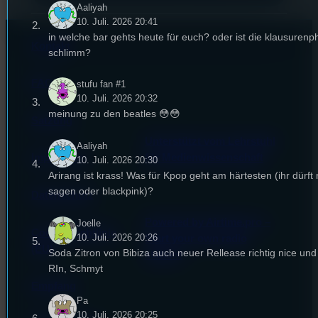
Aaliyah
10. Juli. 2026 20:41
in welche bar gehts heute für euch? oder ist die klausurenp
Kontakt
schlimm?
FAQ
stufu fan #1
10. Juli. 2026 20:32
meinung zu den beatles 😳😳
Satzung
Unterstützt vom Lehrstuhl
Aaliyah
Impressum
für Medienwissenschaft
10. Juli. 2026 20:30
Arirang ist krass! Was für Kpop geht am härtesten (ihr dürft 
sagen oder blackpink)?
Datenschutz
Powered by Airtime.pro –
Joelle
Cookie-Richtlinie
10. Juli. 2026 20:26
Start your own radio
(EU)
Soda Zitron von Bibiza auch neuer Rellease richtig nice un
station!
RIn, Schmyt
Empfang
Pa
10. Juli. 2026 20:25