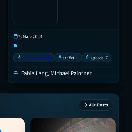
2. März 2023
calendar_today
label
mic
layers
podcasts
Let´s talk about
1
7
Staffel
Episode
Fabia Lang, Michael Paintner
group
Alle Posts