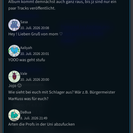
Album kommt demnächst auch ganz raus, bis jz sind nur ein
paar Tracks veröffentlicht.
Datenschutz
Sasa
Powered by Airtime.pro –
10. Juli. 2026 20:08
Cookie-Richtlinie
Hey ! Lieben Gruß von mom ♡
Start your own radio
(EU)
station!
Aaliyah
10. Juli. 2026 20:01
Empfang
YOOO was geht stufu
EPK & Presse
Vale
10. Juli. 2026 20:00
Studentenfunk
Jojo 🙂
Universitätsstraße 31
Wie sieht bei euch mit Schlager aus? Wär z.B. Bürgermeister
93053 Regensburg
MarKuss was für euch?
PT 4.0.73
Büro:
SH 1.39
Studio:
DaBua
8. Juli. 2026 21:49
Arten die Profs in der Uni abzufucken
0941 9435784
Telefon: