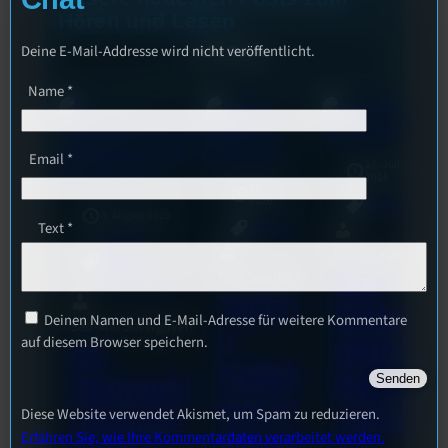
Hören und Lesen
Deine E-Mail-Addresse wird nicht veröffentlicht.
Alle Posts
Name
*
Email
*
17. Juli
2026
18. Juli
2026
Allgemein
3. August 2026
Text
*
Allgemein
Festivals
, 
Bilal El Kasmi
Interview
, 
Kultur
, 
Tom Sawitzki
Das
Veranstaltungen
Techn
Erste
Deinen Namen und E-Mail-Adresse für weitere Kommentare
Sao-Mai Sol Nguyen
o
auf diesem Browser speichern.
Stufu
44.
Kollek
Beerpo
Stummfil
tive in
ngturni
Diese Website verwendet Akismet, um Spam zu reduzieren.
mwoche
Regen
Erfahren Sie, wie Ihre Kommentardaten verarbeitet werden.