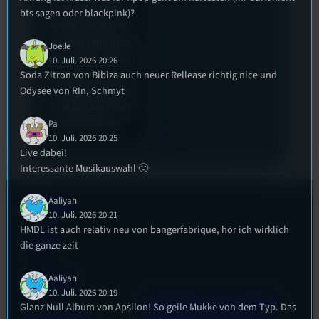
Festival in die 44.
bts sagen oder blackpink)?
Runde und Nicole,
die Festivalleitung,
Joelle
hat sich für uns Zeit
10. Juli. 2026 20:26
genommen um die
Soda Zitron von Bibiza auch neuer Rellease richtig nice und
Odysee von RIn, Schmyt
wichtigsten Fragen
rund um das Event
zu beantworten.
Pa
10. Juli. 2026 20:25
Live dabei!
Interessante Musikauswahl 🙂
Aaliyah
Kontakt
10. Juli. 2026 20:21
HMDL ist auch relativ neu von bangerfabrique, hör ich wirklich
FAQ
die ganze zeit
Aaliyah
Satzung
10. Juli. 2026 20:19
Unterstützt vom Lehrstuhl
Glanz Null Album von Apsilon! So geile Mukke von dem Typ. Das
Impressum
für Medienwissenschaft