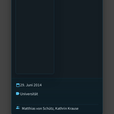
29. Juni 2014
calendar_today
Universität
label
group
Matthias von Schütz, Kathrin Krause