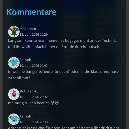
er
2026:
sburg
Letzte Woche
Kommentare
Ein
Wie ist Techno
am 7.Juli 2026
Interview
überhaupt
fand das erste
maxnkoen
entstanden?
Stufu
mit der
13. Juli. 2026 20:29
Und wie sieht
Beerpongturnier
Festivall
Langsam könnte man meinen es liegt gar nicht an der Technik
die Szene in
statt. Bilal war
und ihr wollt einfach lieber ne Stunde durchquatschen
Regensburg
live für euch vor
eiterin
aus? Diese
Ort!
Die
Aaliyah
Fragen
10. Juli. 2026 20:41
Stummfilmwoche
beleuchtet
in welche bar gehts heute für euch? oder ist die klausurenphase
in Regensburg ist
Tom für den
zu schlimm?
das älteste
Stufu.
Stummfilmfestivals
stufu fan #1
Deutschland und
10. Juli. 2026 20:32
wurde auch mit
meinung zu den beatles 😳😳
dem deutschen
Stummfilmpreis
Aaliyah
2022 gekürt. Diesen
10. Juli. 2026 20:30
Sommer geht das
Arirang ist krass! Was für Kpop geht am härtesten (ihr dürft nicht