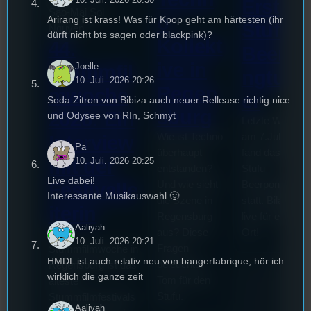
Erste
Sao-Mai Sol
o
Arirang ist krass! Was für Kpop geht am härtesten (ihr
Stufu
Nguyen
dürft nicht bts sagen oder blackpink)?
Kollekt
44.
Beerpo
ive in
Stummfil
Joelle
ngturni
10. Juli. 2026 20:26
Regen
mwoche
er
Soda Zitron von Bibiza auch neuer Rellease richtig nice
sburg
2026: Ein
und Odysee von RIn, Schmyt
Letzte Woche
Wie ist Techno
am 7.Juli 2026
Interview
Pa
überhaupt
fand das erste
mit der
10. Juli. 2026 20:25
entstanden?
Stufu
Live dabei!
Und wie sieht
Beerpongturnie
Festivalle
Interessante Musikauswahl 🙂
die Szene in
statt. Bilal war
iterin
Regensburg
live für euch vo
Aaliyah
aus? Diese
Ort!
Die
10. Juli. 2026 20:21
Fragen
Stummfilmwoche in
HMDL ist auch relativ neu von bangerfabrique, hör ich
beleuchtet
Regensburg ist das
wirklich die ganze zeit
Tom für den
älteste
Stufu.
Stummfilmfestivals
Aaliyah