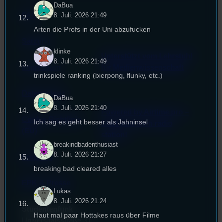
DaBua
FAQ
8. Juli. 2026 21:49
Arten die Profs in der Uni abzufucken
Satzung
klinke
Unterstützt vom Lehrstuhl
8. Juli. 2026 21:49
Impressum
für Medienwissenschaft
trinkspiele ranking (bierpong, flunky, etc.)
Datenschutz
DaBua
8. Juli. 2026 21:40
Powered by Airtime.pro –
Cookie-Richtlinie
Ich sag es geht besser als Jahninsel
Start your own radio
(EU)
station!
breakindbadenthusiast
8. Juli. 2026 21:27
Empfang
breaking bad cleared alles
EPK & Presse
Lukas
8. Juli. 2026 21:24
Studentenfunk
Haut mal paar Hottakes raus über Filme
Universitätsstraße 31