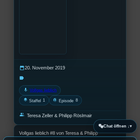
calendar_today
20. November 2019
label
mic
Vollgas lieblich
layers
podcasts
1
8
Staffel
Episode
group
Teresa Zeller & Philipp Röslmair
Chat öffnen ↓
Vollgas lieblich #8 von Teresa & Philipp