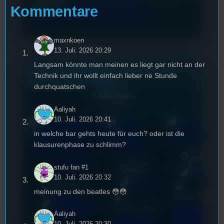
reduzieren.
Erfahren Sie, wie Ihre
Kommentare
Kommentardaten verarbeitet werden.
maxnkoen
13. Juli. 2026 20:29
Langsam könnte man meinen es liegt gar nicht an der
Unsere neuesten Posts zum
Technik und ihr wollt einfach lieber ne Stunde
Hören und Lesen
durchquatschen
Alle Posts
Aaliyah
10. Juli. 2026 20:41
in welche bar gehts heute für euch? oder ist die
klausurenphase zu schlimm?
17. Juli
2026
Vollgas lieblich
18. Juli
mic
stufu fan #1
2026
[S1/E8]
Allgemein
10. Juli. 2026 20:32
3. August 2026
Allgemein
meinung zu den beatles 😳😳
Bilal El Kasmi
Festivals
, 
Interview
, 
Kultur
, 
Das
Tom Sawitzki
Veranstaltungen
Aaliyah
Techn
10. Juli. 2026 20:30