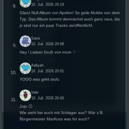
Deutschland und
10. Juli. 2026 20:19
wurde auch mit
Glanz Null Album von Apsilon! So geile Mukke von dem
dem deutschen
Typ. Das Album kommt demnächst auch ganz raus, bis
Stummfilmpreis
jz sind nur ein paar Tracks veröffentlicht.
2022 gekürt. Diesen
Sommer geht das
Sasa
Festival in die 44.
10. Juli. 2026 20:08
Runde und Nicole,
Hey ! Lieben Gruß von mom ♡
die Festivalleitung,
hat sich für uns Zeit
Aaliyah
genommen um die
10. Juli. 2026 20:01
wichtigsten Fragen
YOOO was geht stufu
rund um das Event
zu beantworten.
Vale
10. Juli. 2026 20:00
Jojo 🙂
Wie sieht bei euch mit Schlager aus? Wär z.B.
Bürgermeister MarKuss was für euch?
Kontakt