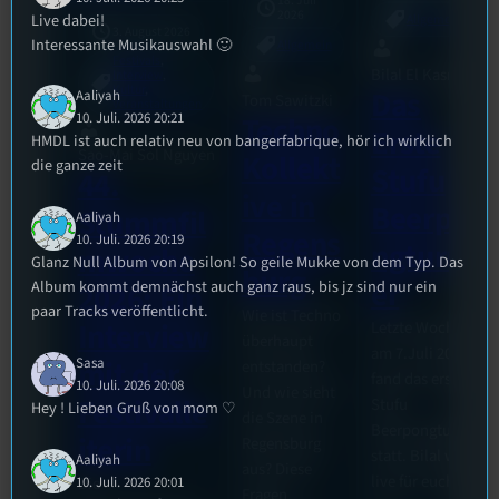
18. Juli
2026
Live dabei!
Allgemein
3. August 2026
Interessante Musikauswahl 🙂
Allgemein
Festivals
, 
Bilal El Kasmi
Interview
, 
Kultur
, 
Das
Aaliyah
Tom Sawitzki
Veranstaltungen
10. Juli. 2026 20:21
Techno
Erste
HMDL ist auch relativ neu von bangerfabrique, hör ich wirklich
Sao-Mai Sol Nguyen
Kollekt
die ganze zeit
Stufu
44.
ive in
Beerpo
Stummfil
Aaliyah
Regens
10. Juli. 2026 20:19
ngturni
mwoche
Glanz Null Album von Apsilon! So geile Mukke von dem Typ. Das
burg
er
Album kommt demnächst auch ganz raus, bis jz sind nur ein
2026: Ein
paar Tracks veröffentlicht.
Wie ist Techno
Interview
Letzte Woche
überhaupt
am 7.Juli 2026
mit der
Sasa
entstanden?
fand das erste
10. Juli. 2026 20:08
Und wie sieht
Festivalle
Stufu
Hey ! Lieben Gruß von mom ♡
die Szene in
Beerpongturnier
iterin
Regensburg
statt. Bilal war
Aaliyah
aus? Diese
live für euch vor
Die
10. Juli. 2026 20:01
Fragen