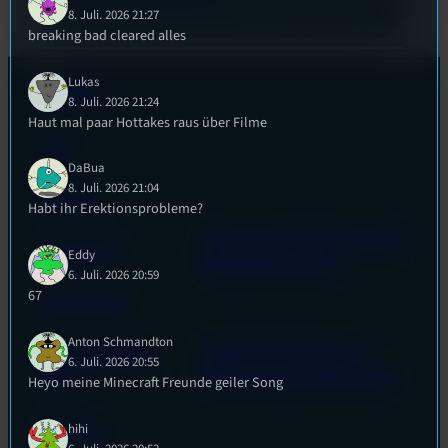
8. Juli. 2026 21:27
breaking bad cleared alles
Lukas
Kontakt
8. Juli. 2026 21:24
Haut mal paar Hottakes raus über Filme
FAQ
DaBua
8. Juli. 2026 21:04
Satzung
Habt ihr Erektionsprobleme?
Unterstützt vom Lehrstuhl für
Impressum
Eddy
Medienwissenschaft
6. Juli. 2026 20:59
67
Datenschutz
Anton Schmandton
Powered by Airtime.pro –
Cookie-Richtlinie
6. Juli. 2026 20:55
Start your own radio station!
(EU)
Heyo meine Minecraft Freunde geiler Song
hihi
Empfang