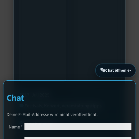
Chat öffnen ↓
17. Juli 2025
calendar_today
Chat
Festivals
, 
Konzert
, 
Veranstaltungstipps
label
Deine E-Mail-Addresse wird nicht veröffentlicht.
group
Lisa Summerer
Name
*