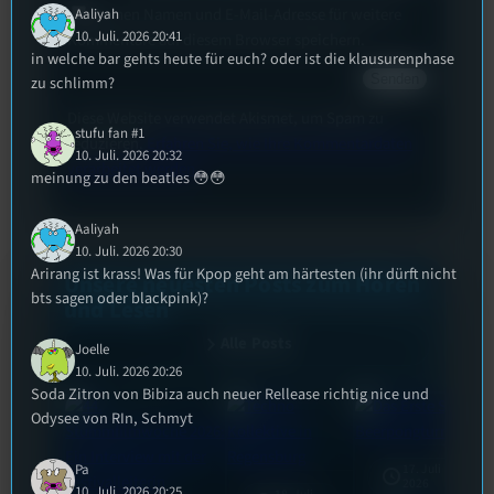
Deinen Namen und E-Mail-Adresse für weitere
Aaliyah
10. Juli. 2026 20:41
Kommentare auf diesem Browser speichern.
in welche bar gehts heute für euch? oder ist die klausurenphase
zu schlimm?
Diese Website verwendet Akismet, um Spam zu
stufu fan #1
reduzieren.
Erfahren Sie, wie Ihre Kommentardaten
10. Juli. 2026 20:32
verarbeitet werden.
meinung zu den beatles 😳😳
Aaliyah
10. Juli. 2026 20:30
Arirang ist krass! Was für Kpop geht am härtesten (ihr dürft nicht
Unsere neuesten Posts zum Hören
bts sagen oder blackpink)?
und Lesen
Alle Posts
Joelle
10. Juli. 2026 20:26
Soda Zitron von Bibiza auch neuer Rellease richtig nice und
Odysee von RIn, Schmyt
Pa
17. Juli
2026
10. Juli. 2026 20:25