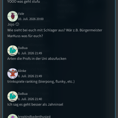
YOOO was geht stufu
Ort!
Stummfilmwoche
beleuchtet
in Regensburg ist
Tom für den
Vale
das älteste
Stufu.
10. Juli. 2026 20:00
Stummfilmfestivals
Jojo 🙂
Deutschland und
Wie sieht bei euch mit Schlager aus? Wär z.B. Bürgermeister
wurde auch mit
MarKuss was für euch?
dem deutschen
Stummfilmpreis
DaBua
2022 gekürt. Diesen
8. Juli. 2026 21:49
Sommer geht das
Arten die Profs in der Uni abzufucken
Festival in die 44.
Runde und Nicole,
klinke
die Festivalleitung,
8. Juli. 2026 21:49
hat sich für uns Zeit
trinkspiele ranking (bierpong, flunky, etc.)
genommen um die
wichtigsten Fragen
DaBua
rund um das Event
8. Juli. 2026 21:40
Ich sag es geht besser als Jahninsel
zu beantworten.
breakindbadenthusiast