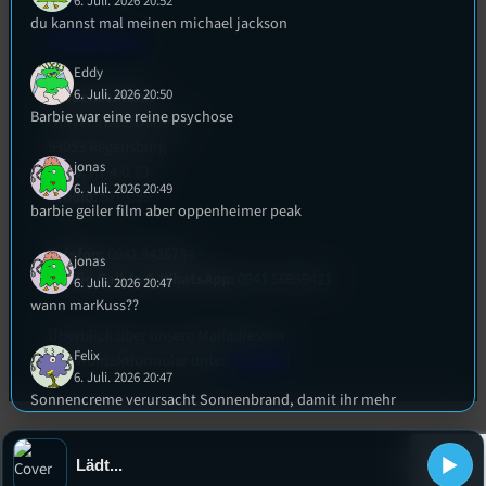
6. Juli. 2026 20:52
du kannst mal meinen michael jackson
EPK & Presse
Eddy
6. Juli. 2026 20:50
Studentenfunk
Barbie war eine reine psychose
Universitätsstraße 31
93053 Regensburg
jonas
Büro:
PT 4.0.73
6. Juli. 2026 20:49
Studio:
SH 1.39
barbie geiler film aber oppenheimer peak
Telefon:
0941 9435784
jonas
Studio Call-In & WhatsApp:
0941 56959421
6. Juli. 2026 20:47
wann marKuss??
Überblick über unsere Mailadressen
Felix
und Kontaktformular unter
Kontakt
!
6. Juli. 2026 20:47
Sonnencreme verursacht Sonnenbrand, damit ihr mehr
Sonnencreme kauft.
Lädt...
Eddy