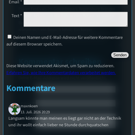
Ob Rock, Pop oder Austro-Hits – die Künstler des
Email
*
Piazza Festivals im Gewerbepark Regensburg bringen
vom 17. bis 26. Juli die Bühne zum Beben. In diesem
Text
*
Beitrag erfahrt ihr, wer die Highlights sind und
warum sich ein Besuch lohnt. Ein kurzer
Vorgeschmack auf einen langen Musik-Sommer!
Deinen Namen und E-Mail-Adresse für weitere Kommentare
auf diesem Browser speichern.
Kommentar schreiben
Diese Website verwendet Akismet, um Spam zu reduzieren.
Erfahren Sie, wie Ihre Kommentardaten verarbeitet werden.
Deine E-Mail-Addresse wird nicht veröffentlicht.
Kommentare
Name
*
Email
*
maxnkoen
13. Juli. 2026 20:29
Text
*
Langsam könnte man meinen es liegt gar nicht an der Technik
und ihr wollt einfach lieber ne Stunde durchquatschen