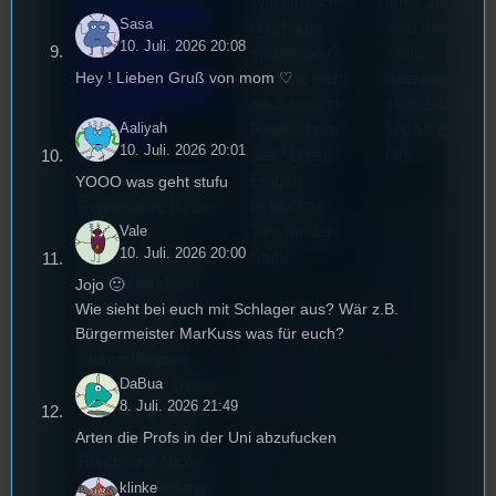
Wie ist Techno
am 7.Juli 2026
Interview
Sasa
überhaupt
fand das erste
mit der
10. Juli. 2026 20:08
entstanden?
Stufu
Hey ! Lieben Gruß von mom ♡
Und wie sieht
Beerpongturnie
Festivalle
die Szene in
statt. Bilal war
iterin
Aaliyah
Regensburg
live für euch vo
10. Juli. 2026 20:01
aus? Diese
Ort!
Die
Fragen
YOOO was geht stufu
Stummfilmwoche in
beleuchtet
Regensburg ist das
Tom für den
Vale
älteste
10. Juli. 2026 20:00
Stufu.
Stummfilmfestivals
Deutschland und
Jojo 🙂
wurde auch mit
Wie sieht bei euch mit Schlager aus? Wär z.B.
Bürgermeister MarKuss was für euch?
dem deutschen
Stummfilmpreis
DaBua
2022 gekürt. Diesen
8. Juli. 2026 21:49
Sommer geht das
Festival in die 44.
Arten die Profs in der Uni abzufucken
Runde und Nicole,
die Festivalleitung,
klinke