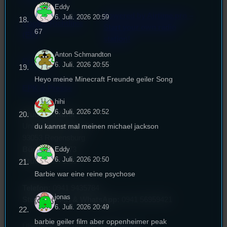
Eddy
Powered by Airtime.pro –
6. Juli. 2026 20:59
Cookie-Richtlinie
Start your own radio
67
(EU)
station!
Anton Schmandton
Empfang
6. Juli. 2026 20:55
Heyo meine Minecraft Freunde geiler Song
EPK & Presse
hihi
6. Juli. 2026 20:52
Studentenfunk
du kannst mal meinen michael jackson
Universitätsstraße 31
93053 Regensburg
Eddy
Büro:
PT 4.0.73
6. Juli. 2026 20:50
Studio:
SH 1.39
Barbie war eine reine psychose
Telefon:
0941 9435784
jonas
Studio Call-In & WhatsApp:
0941 56959421
6. Juli. 2026 20:49
barbie geiler film aber oppenheimer peak
Überblick über unsere Mailadressen