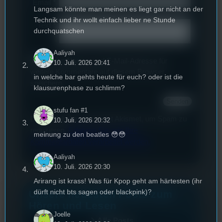
Email
*
Langsam könnte man meinen es liegt gar nicht an der
Technik und ihr wollt einfach lieber ne Stunde
Text
*
durchquatschen
Aaliyah
Deinen Namen und E-Mail-Adresse für
10. Juli. 2026 20:41
weitere Kommentare auf diesem Browser
in welche bar gehts heute für euch? oder ist die
speichern.
klausurenphase zu schlimm?
stufu fan #1
Diese Website verwendet Akismet, um Spam zu
10. Juli. 2026 20:32
reduzieren.
Erfahren Sie, wie Ihre
meinung zu den beatles 😳😳
Kommentardaten verarbeitet werden.
Aaliyah
10. Juli. 2026 20:30
Arirang ist krass! Was für Kpop geht am härtesten (ihr
dürft nicht bts sagen oder blackpink)?
Unsere neuesten Posts zum
Hören und Lesen
Joelle
Alle Posts