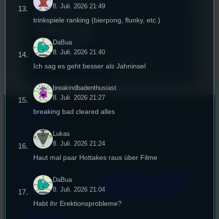
8. Juli. 2026 21:49
hat sich für uns Zeit
genommen um die
trinkspiele ranking (bierpong, flunky, etc.)
wichtigsten Fragen
rund um das Event
DaBua
zu beantworten.
8. Juli. 2026 21:40
Ich sag es geht besser als Jahninsel
breakindbadenthusiast
8. Juli. 2026 21:27
breaking bad cleared alles
Kontakt
Lukas
FAQ
8. Juli. 2026 21:24
Haut mal paar Hottakes raus über Filme
Satzung
Unterstützt vom Lehrstuhl
DaBua
8. Juli. 2026 21:04
Impressum
für Medienwissenschaft
Habt ihr Erektionsprobleme?
Datenschutz