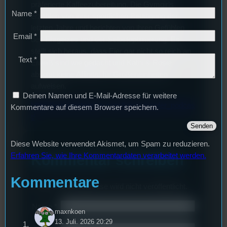
präferierte Kaffeezubereitung. Die Gymgirls
Name
*
erzählen von ihrer sportlichen Betätigung der
letzten Jahre und berichten von ihren Gefühlen
Email
*
des Ehrgeizes und der Selbstoptimierung. Es
stellt sich heraus, dass Eier gar nicht so reich an
Text
*
Eiweiß sind wie gedacht und Kathi & Rosie
absolut keine Affinität für Größeneinheiten
aufweisen.
Deinen Namen und E-Mail-Adresse für weitere
https://www.instagram.com/konsumopfer_podcas
Kommentare auf diesem Browser speichern.
t/
Diese Website verwendet Akismet, um Spam zu reduzieren.
Erfahren Sie, wie Ihre Kommentardaten verarbeitet werden.
Kommentar schreiben
Kommentare
Deine E-Mail-Addresse wird nicht veröffentlicht.
Name
*
maxnkoen
13. Juli. 2026 20:29