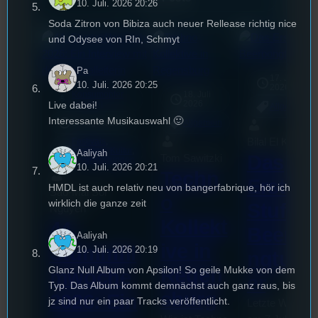
10. Juli. 2026 20:26
Soda Zitron von Bibiza auch neuer Rellease richtig nice
und Odysee von RIn, Schmyt
Pa
17. Juli
10. Juli. 2026 20:25
2026
Konsumopfer
18. Juli
mic
2026
Live dabei!
[S1/E18]
Allgemein
Interessante Musikauswahl 🙂
3. August 2026
Allgemein
Bilal El Kasmi
Festivals
, 
Interview
, 
Kultur
, 
Aaliyah
Das
Tom Sawitzki
Veranstaltungen
10. Juli. 2026 20:21
Techn
Erste
HMDL ist auch relativ neu von bangerfabrique, hör ich
Sao-Mai Sol
o
wirklich die ganze zeit
Stufu
Nguyen
Kollekt
44.
Beerpo
Aaliyah
ive in
Stummfil
10. Juli. 2026 20:19
ngturni
Regen
Glanz Null Album von Apsilon! So geile Mukke von dem
mwoche
er
Typ. Das Album kommt demnächst auch ganz raus, bis
sburg
2026: Ein
jz sind nur ein paar Tracks veröffentlicht.
Letzte Woche