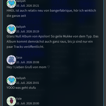
ive in
Aaliyah
Beerpo
44.
10. Juli. 2026 20:21
Regens
ngturni
HMDL ist auch relativ neu von bangerfabrique, hör ich wirklich
Stummfil
burg
die ganze zeit
er
mwoche
Wie ist Techno
Letzte Woche
2026: Ein
Aaliyah
überhaupt
10. Juli. 2026 20:19
am 7.Juli 2026
Interview
entstanden?
Glanz Null Album von Apsilon! So geile Mukke von dem Typ. Das
fand das erste
Und wie sieht
Album kommt demnächst auch ganz raus, bis jz sind nur ein
mit der
Stufu
die Szene in
paar Tracks veröffentlicht.
Beerpongturnier
Festivalle
Regensburg
statt. Bilal war
aus? Diese
Sasa
iterin
live für euch vor
Fragen
10. Juli. 2026 20:08
Ort!
Hey ! Lieben Gruß von mom ♡
beleuchtet
Die
Tom für den
Stummfilmwoche
Aaliyah
Stufu.
in Regensburg ist
10. Juli. 2026 20:01
das älteste
YOOO was geht stufu
Stummfilmfestivals
Deutschland und
Vale
wurde auch mit
10. Juli. 2026 20:00