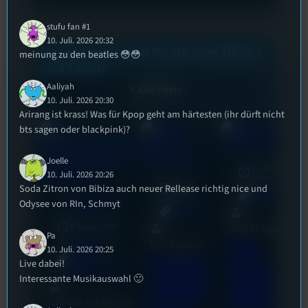
stufu fan #1
10. Juli. 2026 20:32
Unsere neuesten Posts zum Hören
meinung zu den beatles 😳😳
und Lesen
Aaliyah
Alle Posts
10. Juli. 2026 20:30
Arirang ist krass! Was für Kpop geht am härtesten (ihr dürft nicht
bts sagen oder blackpink)?
Joelle
17. Juli
10. Juli. 2026 20:26
2026
18. Juli
Soda Zitron von Bibiza auch neuer Rellease richtig nice und
2026
Allgemein
Konsumopfer
Odysee von RIn, Schmyt
mic
[S1/E9]
Allgemein
3. August 2026
Bilal El Kasmi
Pa
Das
Tom Sawitzki
Festivals
, 
10. Juli. 2026 20:25
Interview
, 
Techno
Live dabei!
Kultur
, 
Erste
Veranstaltungen
Interessante Musikauswahl 🙂
Kollekt
Stufu
Sao-Mai Sol Nguyen