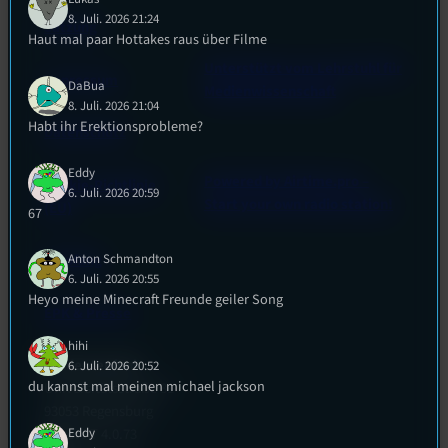
8. Juli. 2026 21:24
Satzung
Haut mal paar Hottakes raus über Filme
Unterstützt vom Lehrstuhl für
Impressum
DaBua
Medienwissenschaft
8. Juli. 2026 21:04
Habt ihr Erektionsprobleme?
Datenschutz
Eddy
Powered by Airtime.pro –
Cookie-Richtlinie
6. Juli. 2026 20:59
Start your own radio station!
(EU)
67
Empfang
Anton Schmandton
6. Juli. 2026 20:55
Heyo meine Minecraft Freunde geiler Song
EPK & Presse
hihi
Studentenfunk
6. Juli. 2026 20:52
du kannst mal meinen michael jackson
Universitätsstraße 31
93053 Regensburg
Eddy
Büro:
PT 4.0.73