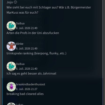
dem deutschen
Jojo 🙂
Stummfilmpreis
Wie sieht bei euch mit Schlager aus? Wär z.B. Bürgermeister
2022 gekürt. Diesen
MarKuss was für euch?
Sommer geht das
Festival in die 44.
DaBua
Runde und Nicole,
8. Juli. 2026 21:49
die Festivalleitung,
Arten die Profs in der Uni abzufucken
hat sich für uns Zeit
genommen um die
klinke
wichtigsten Fragen
8. Juli. 2026 21:49
trinkspiele ranking (bierpong, flunky, etc.)
rund um das Event
zu beantworten.
DaBua
8. Juli. 2026 21:40
Ich sag es geht besser als Jahninsel
breakindbadenthusiast
Kontakt
8. Juli. 2026 21:27
breaking bad cleared alles
FAQ
Lukas