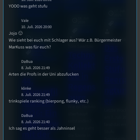
YOOO was geht stufu
17. Juli
2026
18. Juli
Vale
2026
Allgemein
Konsumopfer
10. Juli. 2026 20:00
mic
[S1/E42]
Allgemein
Jojo 🙂
3. August 2026
Bilal El Kasmi
Wie sieht bei euch mit Schlager aus? Wär z.B. Bürgermeister
Das
Tom Sawitzki
Festivals
, 
MarKuss was für euch?
Interview
, 
Techno
Kultur
, 
Erste
Veranstaltungen
DaBua
Kollekt
Stufu
8. Juli. 2026 21:49
Sao-Mai Sol Nguyen
ive in
Arten die Profs in der Uni abzufucken
Beerpo
44.
Regens
ngturni
Stummfil
klinke
burg
8. Juli. 2026 21:49
er
mwoche
trinkspiele ranking (bierpong, flunky, etc.)
Wie ist Techno
Letzte Woche
2026: Ein
überhaupt
DaBua
am 7.Juli 2026
Interview
entstanden?
8. Juli. 2026 21:40
fand das erste
Und wie sieht
Ich sag es geht besser als Jahninsel
mit der
Stufu
die Szene in
Beerpongturnier