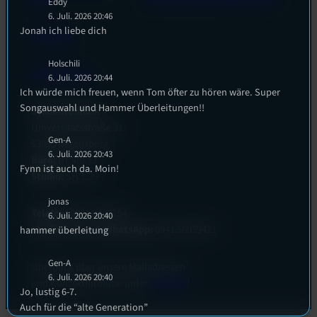
Eddy
6. Juli. 2026 20:46
Jonah ich liebe dich
Empfang
Holschili
EPK & Presse
6. Juli. 2026 20:44
Ich würde mich freuen, wenn Tom öfter zu hören wäre. Super
Songauswahl und Hammer Überleitungen!!
Studentenfunk
Universitätsstraße 31
Gen-A
93053 Regensburg
6. Juli. 2026 20:43
Büro:
PT 4.0.73
Fynn ist auch da. Moin!
Studio:
SH 1.39
jonas
Telefon:
0941 9435784
6. Juli. 2026 20:40
Studio Call-In & WhatsApp:
0941 56959421
hammer überleitung
Gen-A
Überblick über unsere Mailadressen
6. Juli. 2026 20:40
und Kontaktformular unter
Kontakt
!
Jo, lustig 6-7.
Auch für die “alte Generation”