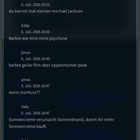
6. Juli. 2026 20:52
rund um das Event
du kannst mal meinen michael jackson
zu beantworten.
Eddy
6. Juli. 2026 20:50
Barbie war eine reine psychose
Kontakt
jonas
6. Juli. 2026 20:49
barbie geiler film aber oppenheimer peak
FAQ
jonas
Satzung
6. Juli. 2026 20:47
wann marKuss??
Unterstützt vom Lehrstuhl für
Impressum
Medienwissenschaft
Felix
6. Juli. 2026 20:47
Datenschutz
Sonnencreme verursacht Sonnenbrand, damit ihr mehr
Sonnencreme kauft.
Powered by Airtime.pro –
Cookie-Richtlinie
Start your own radio station!
(EU)