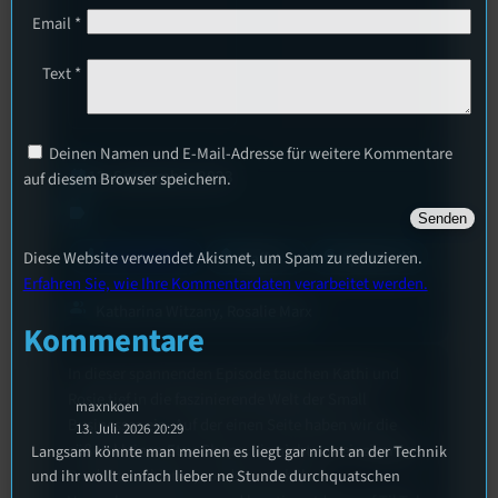
Email
*
Text
*
Deinen Namen und E-Mail-Adresse für weitere Kommentare
12. September 2023
calendar_today
auf diesem Browser speichern.
label
mic
layers
podcasts
Konsumopfer
1
42
Diese Website verwendet Akismet, um Spam zu reduzieren.
Staffel
Episode
Erfahren Sie, wie Ihre Kommentardaten verarbeitet werden.
group
Katharina Witzany, Rosalie Marx
Kommentare
In dieser spannenden Episode tauchen Kathi und
Rosie tief in die faszinierende Welt der Small
maxnkoen
Businesses ein. Auf der einen Seite haben wir die
13. Juli. 2026 20:29
süßen kleinen Etsy-Shops, die nicht nur einzigartige
Langsam könnte man meinen es liegt gar nicht an der Technik
Produkte anbieten, sondern auch ihre
und ihr wollt einfach lieber ne Stunde durchquatschen