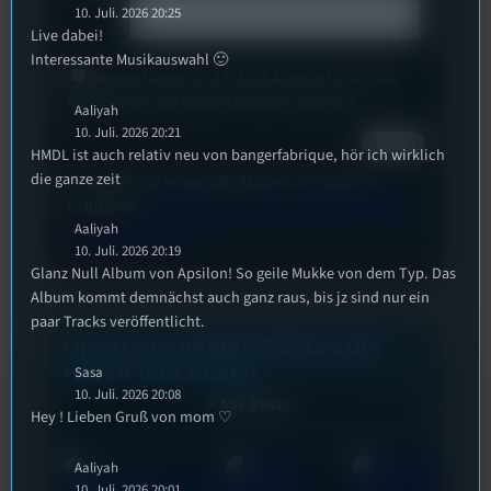
10. Juli. 2026 20:25
Live dabei!
Interessante Musikauswahl 🙂
Deinen Namen und E-Mail-Adresse für weitere
Kommentare auf diesem Browser speichern.
Aaliyah
10. Juli. 2026 20:21
HMDL ist auch relativ neu von bangerfabrique, hör ich wirklich
die ganze zeit
Diese Website verwendet Akismet, um Spam zu
reduzieren.
Erfahren Sie, wie Ihre Kommentardaten
Aaliyah
verarbeitet werden.
10. Juli. 2026 20:19
Glanz Null Album von Apsilon! So geile Mukke von dem Typ. Das
Album kommt demnächst auch ganz raus, bis jz sind nur ein
paar Tracks veröffentlicht.
Unsere neuesten Posts zum
Hören und Lesen
Sasa
10. Juli. 2026 20:08
Alle Posts
Hey ! Lieben Gruß von mom ♡
Aaliyah
10. Juli. 2026 20:01