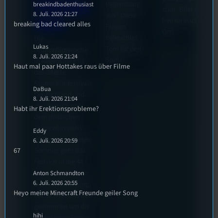
Festivalle
Regensburg
breakindbadenthusiast
statt. Bilal war
8. Juli. 2026 21:27
aus? Diese
iterin
live für euch vor
breaking bad cleared alles
Fragen
Ort!
beleuchtet
Die
Lukas
Tom für den
Stummfilmwoche
8. Juli. 2026 21:24
Stufu.
in Regensburg ist
Haut mal paar Hottakes raus über Filme
das älteste
Stummfilmfestivals
DaBua
Deutschland und
8. Juli. 2026 21:04
wurde auch mit
Habt ihr Erektionsprobleme?
dem deutschen
Stummfilmpreis
Eddy
2022 gekürt. Diesen
6. Juli. 2026 20:59
Sommer geht das
67
Festival in die 44.
Runde und Nicole,
Anton Schmandton
6. Juli. 2026 20:55
die Festivalleitung,
Heyo meine Minecraft Freunde geiler Song
hat sich für uns Zeit
genommen um die
hihi
wichtigsten Fragen