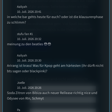
Verpackungsprozesse und kreativen Ideen auf TikTok
teilen. Auf der anderen Seite beleuchten wir das
Aaliyah
10. Juli. 2026 20:41
Drop-Shipping-Konzept, bei dem der Fokus auf
in welche bar gehts heute für euch? oder ist die klausurenphase
Effizienz und Skalierbarkeit liegt, jedoch oft auf
zu schlimm?
Kosten der Individualität geht. Viel Spaß bei dem
aufschlussreichen Einblick in die Vielfalt der Small
stufu fan #1
Business-Welt.
10. Juli. 2026 20:32
meinung zu den beatles 😳😳
konsumopfer_podcast
Aaliyah
10. Juli. 2026 20:30
Kommentar schreiben
Arirang ist krass! Was für Kpop geht am härtesten (ihr dürft nicht
bts sagen oder blackpink)?
Deine E-Mail-Addresse wird nicht veröffentlicht.
Joelle
10. Juli. 2026 20:26
Name
*
Soda Zitron von Bibiza auch neuer Rellease richtig nice und
Odysee von RIn, Schmyt
Email
*
Pa
Text
*