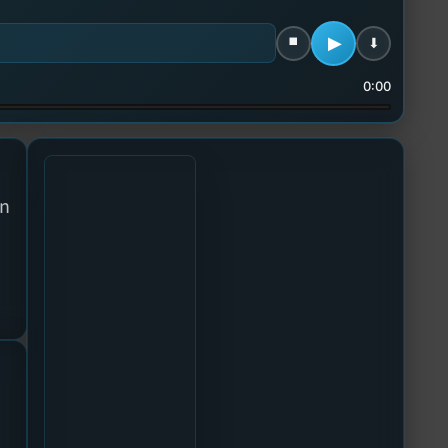
0:00
on