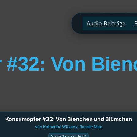
Audio-Beiträge
 #32: Von Bien
Konsumopfer #32: Von Bienchen und Blümchen
von Katharina Witzany, Rosalie Max
Staffel 1 • Episode 32