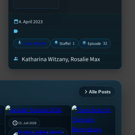
4. April 2023
calendar_today
label
mic
layers
podcasts
Konsumopfer
1
32
Staffel
Episode
Katharina Witzany, Rosalie Max
group
Alle Posts
15. Juli 2026
Allgemein
, 
Festivals
, 
Interview
, 