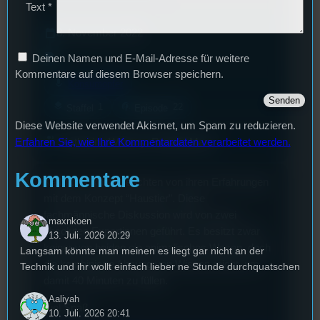
Text
*
calendar_today
8. November 2022
label
Deinen Namen und E-Mail-Adresse für weitere
Kommentare auf diesem Browser speichern.
mic
Konsumopfer
layers
podcasts
1
22
Staffel
Episode
Diese Website verwendet Akismet, um Spam zu reduzieren.
group
Katharina Witzany, Rosalie Marx
Erfahren Sie, wie Ihre Kommentardaten verarbeitet werden.
Kommentare
Kathi und Rosie berichten von ihren Erfahrungen
mit dem Konzept “Haustier”. Diese
fachmännische Diskussion wird von zwei
maxnkoen
absoluten Expertinnen geführt. Es besitzt zwar
13. Juli. 2026 20:29
keiner von beiden ein animalisches Wesen, doch
Langsam könnte man meinen es liegt gar nicht an der
die kombinierte Ahnung von Wissen reicht, um
Technik und ihr wollt einfach lieber ne Stunde durchquatschen
damit 40 Minuten zu füllen.
Aaliyah
Viel Spaß
10. Juli. 2026 20:41