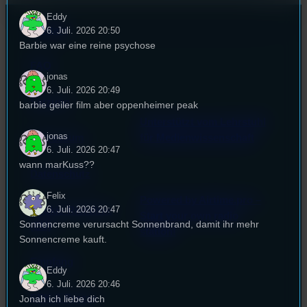
Eddy
Kontakt
6. Juli. 2026 20:50
Barbie war eine reine psychose
FAQ
jonas
6. Juli. 2026 20:49
Satzung
barbie geiler film aber oppenheimer peak
Unterstützt vom Lehrstuhl
jonas
Impressum
für Medienwissenschaft
6. Juli. 2026 20:47
wann marKuss??
Datenschutz
Felix
Powered by Airtime.pro –
6. Juli. 2026 20:47
Cookie-Richtlinie
Start your own radio
Sonnencreme verursacht Sonnenbrand, damit ihr mehr
(EU)
station!
Sonnencreme kauft.
Empfang
Eddy
6. Juli. 2026 20:46
EPK & Presse
Jonah ich liebe dich