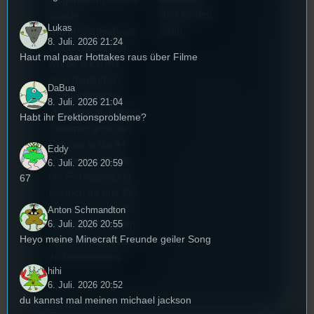
Tom für den
älteste
Lukas
Stufu.
Stummfilmfestivals
8. Juli. 2026 21:24
Deutschland und
Haut mal paar Hottakes raus über Filme
wurde auch mit
dem deutschen
DaBua
Stummfilmpreis
8. Juli. 2026 21:04
2022 gekürt. Diesen
Habt ihr Erektionsprobleme?
Sommer geht das
Festival in die 44.
Eddy
Runde und Nicole,
6. Juli. 2026 20:59
die Festivalleitung,
67
hat sich für uns Zeit
genommen um die
Anton Schmandton
6. Juli. 2026 20:55
wichtigsten Fragen
Heyo meine Minecraft Freunde geiler Song
rund um das Event
zu beantworten.
hihi
6. Juli. 2026 20:52
du kannst mal meinen michael jackson