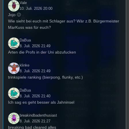
Vale
Bilal El Kasmi
Festivals
, 
Interview
, 
Kultur
, 
10. Juli. 2026 20:00
Das
Tom Sawitzki
Veranstaltungen
Jojo 🙂
Techn
Erste
Wie sieht bei euch mit Schlager aus? Wär z.B. Bürgermeister
Sao-Mai Sol
o
MarKuss was für euch?
Stufu
Nguyen
Kollekt
44.
Beerpo
DaBua
ive in
8. Juli. 2026 21:49
Stummfil
ngturni
Arten die Profs in der Uni abzufucken
Regen
mwoche
er
sburg
klinke
2026: Ein
Letzte Woche
8. Juli. 2026 21:49
Wie ist Techno
am 7.Juli 2026
Interview
trinkspiele ranking (bierpong, flunky, etc.)
überhaupt
fand das erste
mit der
entstanden?
Stufu
DaBua
Und wie sieht
Beerpongturnie
Festivalle
8. Juli. 2026 21:40
die Szene in
statt. Bilal war
Ich sag es geht besser als Jahninsel
iterin
Regensburg
live für euch vo
aus? Diese
Ort!
breakindbadenthusiast
Die
8. Juli. 2026 21:27
Fragen
Stummfilmwoche in
breaking bad cleared alles
beleuchtet
Regensburg ist das