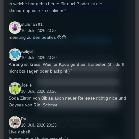
in welche bar gehts heute für euch? oder ist die
https://www.instagram.com/konsumopfer_podcas
klausurenphase zu schlimm?
t/
stufu fan #1
10. Juli. 2026 20:32
meinung zu den beatles 😳😳
Kommentar schreiben
Aaliyah
Deine E-Mail-Addresse wird nicht veröffentlicht.
10. Juli. 2026 20:30
Arirang ist krass! Was für Kpop geht am härtesten (ihr dürft
Name
*
nicht bts sagen oder blackpink)?
Email
*
Joelle
10. Juli. 2026 20:26
Text
*
Soda Zitron von Bibiza auch neuer Rellease richtig nice und
Odysee von RIn, Schmyt
Deinen Namen und E-Mail-Adresse für
Pa
10. Juli. 2026 20:25
weitere Kommentare auf diesem Browser
Live dabei!
speichern.
Interessante Musikauswahl 🙂