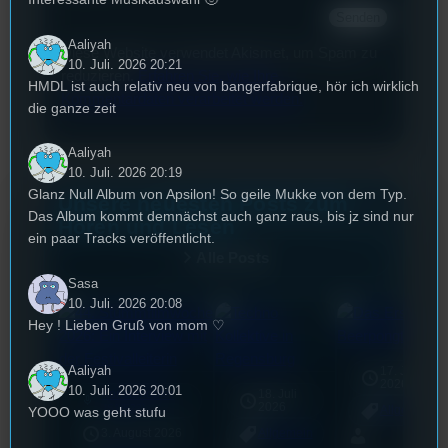
Aaliyah
Diese Website verwendet Akismet, um Spam zu
10. Juli. 2026 20:21
reduzieren.
Erfahren Sie, wie Ihre
HMDL ist auch relativ neu von bangerfabrique, hör ich wirklich
Kommentardaten verarbeitet werden.
die ganze zeit
Aaliyah
10. Juli. 2026 20:19
Glanz Null Album von Apsilon! So geile Mukke von dem Typ.
Unsere neuesten Posts zum
Das Album kommt demnächst auch ganz raus, bis jz sind nur
Hören und Lesen
ein paar Tracks veröffentlicht.
Alle Posts
Sasa
10. Juli. 2026 20:08
Hey ! Lieben Gruß von mom ♡
Aaliyah
17. Juli
2026
10. Juli. 2026 20:01
Konsumopfer
18. Juli
mic
2026
[S1/E22]
YOOO was geht stufu
Allgemein
3. August 2026
Allgemein