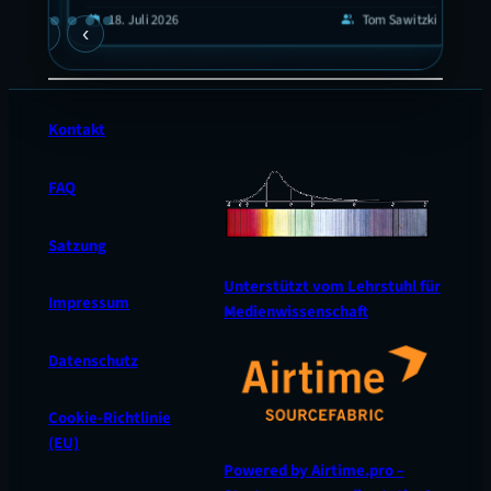
 hat
guyen
1
calendar_today
18. Juli 2026
Tom Sawitzki
calendar_today
group
›
‹
en
Kontakt
FAQ
Satzung
Unterstützt vom Lehrstuhl für
Impressum
Medienwissenschaft
Datenschutz
Cookie-Richtlinie
(EU)
Powered by Airtime.pro –