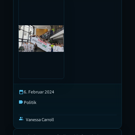
6. Februar 2024
calendar_today
Politik
label
group
Vanessa Carroll