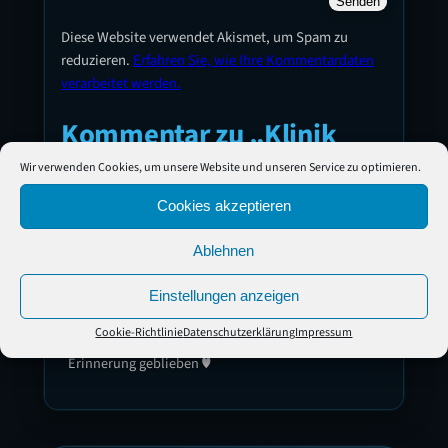
Diese Website verwendet Akismet, um Spam zu
reduzieren.
Erfahren Sie, wie Ihre Kommentardaten
verarbeitet werden.
Kommentar zu „Klinik
Donaustauf“
Wir verwenden Cookies, um unsere Website und unseren Service zu optimieren.
Cookies akzeptieren
Michelle S. Schindlmeier
6. Feb.. 2024 18:31
Ablehnen
Danke, dass Ihr dem Thema eine Plattform bietet.
Einstellungen anzeigen
Das Interview mit Vanessa war sehr wichtig und
besonders für mich, nachdem ich an dem Tag doch
Cookie-Richtlinie
Datenschutzerklärung
Impressum
einige geführt habe, ist dieses aber besonders in
Erinnerung geblieben ♥️