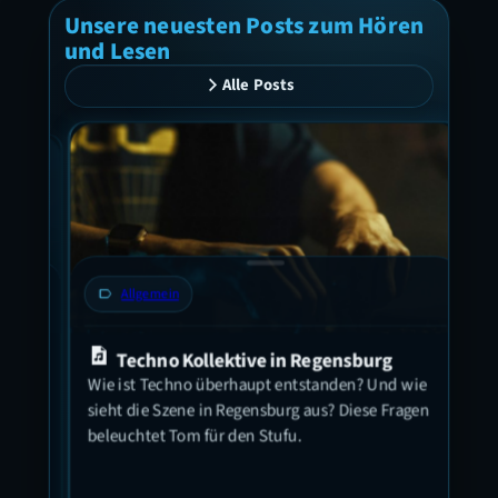
Unsere neuesten Posts zum Hören
und Lesen
Alle Posts
label
Allgemein
label
Techno Kollektive in Regensburg
Let
Wie ist Techno überhaupt entstanden? Und wie
Beer
sieht die Szene in Regensburg aus? Diese Fragen
Ort!
beleuchtet Tom für den Stufu.
eis
 in