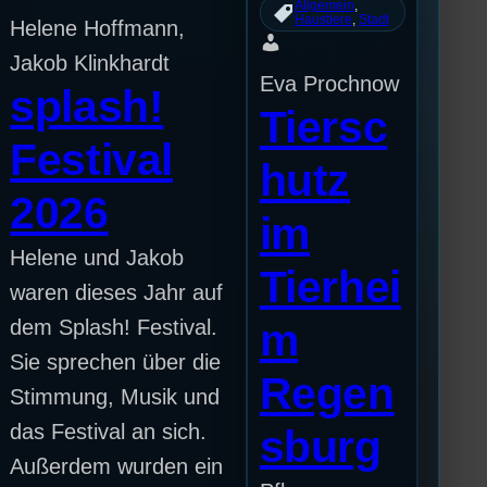
Allgemein
, 
Haustiere
, 
Stadt
Helene Hoffmann,
Jakob Klinkhardt
Eva Prochnow
splash!
Tiersc
Festival
hutz
2026
im
Helene und Jakob
Tierhei
waren dieses Jahr auf
dem Splash! Festival.
m
Sie sprechen über die
Regen
Stimmung, Musik und
das Festival an sich.
sburg
Außerdem wurden ein