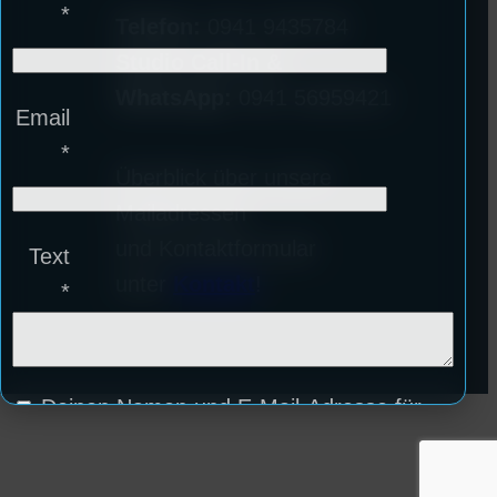
*
Telefon:
0941 9435784
Studio Call-In &
WhatsApp:
0941 56959421
Email
*
Überblick über unsere
Mailadressen
und Kontaktformular
Text
unter
Kontakt
!
*
Deinen Namen und E-Mail-Adresse für
weitere Kommentare auf diesem Browser
speichern.