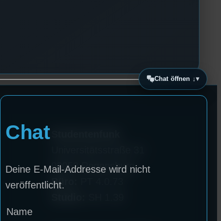
Chat öffnen ↓
Chat
Studentenfunk
Universitätsstraße 31
93053 Regensburg
Deine E-Mail-Addresse wird nicht
Büro:
PT 4.0.73
veröffentlicht.
Studio:
SH 1.39
Name