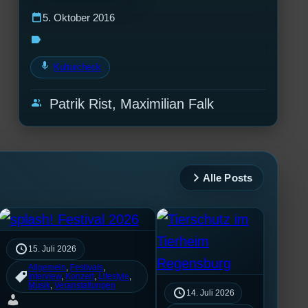
calendar_today
5. Oktober 2016
label
mic
Kulturcheck
group
Patrik Rist, Maximilian Falk
Alle Posts
15. Juli 2026
Allgemein
, 
Festivals
, 
Interview
, 
Konzert
, 
Lifestyle
, 
Musik
, 
Veranstaltungen
14. Juli 2026