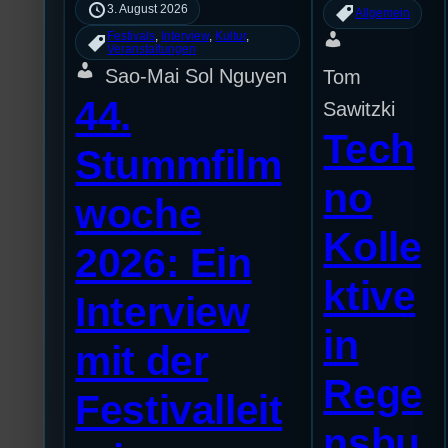
3. August 2026
Allgemein
Festivals
, 
Interview
, 
Kultur
, 
Veranstaltungen
Sao-Mai Sol Nguyen
Tom
44.
Sawitzki
Tech
Stummfilm
no
woche
Kolle
2026: Ein
ktive
Interview
in
mit der
Rege
Festivalleit
nsbu