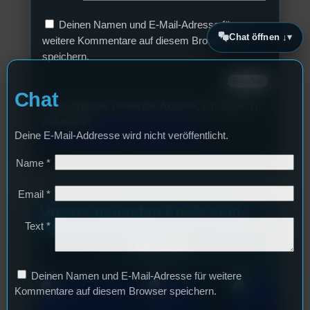
Deinen Namen und E-Mail-Adresse für
Chat öffnen ↓
weitere Kommentare auf diesem Browser
speichern.
Chat
Diese Website verwendet Akismet, um Spam zu
reduzieren.
Erfahren Sie, wie Ihre
Deine E-Mail-Addresse wird nicht veröffentlicht.
Kommentardaten verarbeitet werden.
Name
*
Email
*
Unsere neuesten Posts zum
Hören und Lesen
Text
*
Alle Posts
Deinen Namen und E-Mail-Adresse für weitere
Kommentare auf diesem Browser speichern.