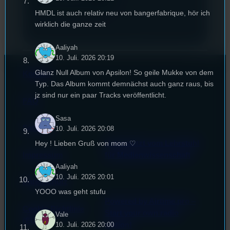
HMDL ist auch relativ neu von bangerfabrique, hör ich
wirklich die ganze zeit
Aaliyah
10. Juli. 2026 20:19
Glanz Null Album von Apsilon! So geile Mukke von dem
Kontakt
Typ. Das Album kommt demnächst auch ganz raus, bis
jz sind nur ein paar Tracks veröffentlicht.
FAQ
Sasa
Satzung
10. Juli. 2026 20:08
Unterstützt vom Lehrstuhl
Hey ! Lieben Gruß von mom ♡
Impressum
für Medienwissenschaft
Aaliyah
10. Juli. 2026 20:01
Datenschutz
YOOO was geht stufu
Powered by Airtime.pro –
Cookie-Richtlinie
Start your own radio
Vale
(EU)
station!
10. Juli. 2026 20:00