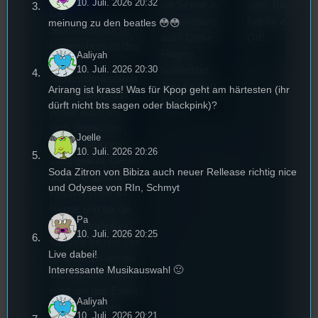
10. Juli. 2026 20:32
die Szene in
statt. Bilal war
Die
Regensburg
live für euch vo
meinung zu den beatles 😳😳
Stummfilmwoche in
aus? Diese
Ort!
Regensburg ist das
Fragen
Aaliyah
älteste
10. Juli. 2026 20:30
beleuchtet
Stummfilmfestivals
Tom für den
Arirang ist krass! Was für Kpop geht am härtesten (ihr
Deutschland und
Stufu.
dürft nicht bts sagen oder blackpink)?
wurde auch mit
dem deutschen
Joelle
Stummfilmpreis
10. Juli. 2026 20:26
2022 gekürt. Diesen
Soda Zitron von Bibiza auch neuer Rellease richtig nice
Sommer geht das
und Odysee von RIn, Schmyt
Festival in die 44.
Runde und Nicole,
Pa
die Festivalleitung,
10. Juli. 2026 20:25
hat sich für uns Zeit
Live dabei!
genommen um die
Interessante Musikauswahl 🙂
wichtigsten Fragen
rund um das Event
Aaliyah
zu beantworten.
10. Juli. 2026 20:21