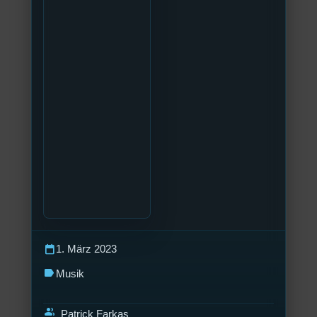
calendar_today
1. März 2023
label
Musik
group
Patrick Farkas