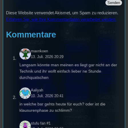
17. Juli
2026
Diese Website verwendet Akismet, um Spam zu reduzieren.
18. Juli
3. August 2026
2026
Allgemein
Erfahren Sie, wie Ihre Kommentardaten verarbeitet werden.
Festivals
, 
Allgemein
Interview
, 
Kultur
, 
Veranstaltungen
Kommentare
Bilal El Kasmi
Das
Tom Sawitzki
Sao-Mai Sol
Techn
Erste
Nguyen
maxnkoen
o
44.
13. Juli. 2026 20:29
Stufu
Kollekt
Langsam könnte man meinen es liegt gar nicht an der
Stummfil
Beerpo
Technik und ihr wollt einfach lieber ne Stunde
ive in
mwoche
ngturni
durchquatschen
Regen
2026: Ein
er
Aaliyah
sburg
Interview
10. Juli. 2026 20:41
Letzte Woche
mit der
Wie ist Techno
am 7.Juli 2026
in welche bar gehts heute für euch? oder ist die
überhaupt
fand das erste
klausurenphase zu schlimm?
Festivalle
entstanden?
Stufu
iterin
Und wie sieht
Beerpongturnie
stufu fan #1