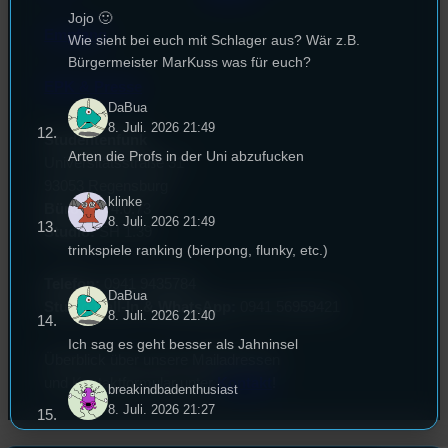
Jojo 🙂
Empfang
Wie sieht bei euch mit Schlager aus? Wär z.B.
Bürgermeister MarKuss was für euch?
EPK & Presse
DaBua
8. Juli. 2026 21:49
Studentenfunk
Arten die Profs in der Uni abzufucken
Universitätsstraße 31
93053 Regensburg
klinke
Büro:
PT 4.0.73
8. Juli. 2026 21:49
Studio:
SH 1.39
trinkspiele ranking (bierpong, flunky, etc.)
Telefon:
0941 9435784
DaBua
Studio Call-In & WhatsApp:
0941 56959421
8. Juli. 2026 21:40
Ich sag es geht besser als Jahninsel
Überblick über unsere Mailadressen
und Kontaktformular unter
Kontakt
!
breakindbadenthusiast
8. Juli. 2026 21:27
breaking bad cleared alles