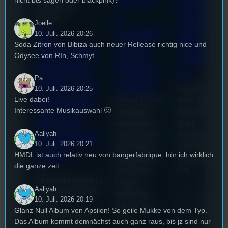
Erste
Sao-Mai Sol
o
Stufu
Nguyen
Joelle
44.
Kollekt
10. Juli. 2026 20:26
Beerpo
Soda Zitron von Bibiza auch neuer Rellease richtig nice und
Stummfil
ive in
ngturni
Odysee von RIn, Schmyt
mwoche
Regen
er
Pa
2026: Ein
sburg
Letzte Woche
10. Juli. 2026 20:25
Interview
Live dabei!
Wie ist Techno
am 7.Juli 2026
Interessante Musikauswahl 🙂
überhaupt
fand das erste
mit der
entstanden?
Stufu
Festivalle
Aaliyah
Und wie sieht
Beerpongturnie
10. Juli. 2026 20:21
die Szene in
statt. Bilal war
iterin
HMDL ist auch relativ neu von bangerfabrique, hör ich wirklich
Regensburg
live für euch vo
die ganze zeit
Die
aus? Diese
Ort!
Stummfilmwoche in
Fragen
Aaliyah
Regensburg ist das
beleuchtet
10. Juli. 2026 20:19
älteste
Tom für den
Glanz Null Album von Apsilon! So geile Mukke von dem Typ.
Stummfilmfestivals
Stufu.
Das Album kommt demnächst auch ganz raus, bis jz sind nur
Deutschland und