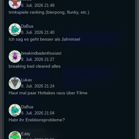
8. Juli. 2026 21:49
FAQ
trinkspiele ranking (bierpong, flunky, etc.)
Satzung
DaBua
8. Juli. 2026 21:40
Unterstützt vom Lehrstuhl
Ich sag es geht besser als Jahninsel
Impressum
für Medienwissenschaft
breakindbadenthusiast
Datenschutz
8. Juli. 2026 21:27
breaking bad cleared alles
Powered by Airtime.pro –
Cookie-Richtlinie
Start your own radio
Lukas
(EU)
station!
8. Juli. 2026 21:24
Haut mal paar Hottakes raus über Filme
Empfang
DaBua
8. Juli. 2026 21:04
EPK & Presse
Habt ihr Erektionsprobleme?
Studentenfunk
Eddy
Universitätsstraße 31