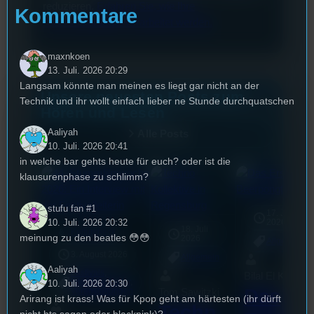
reduzieren.
Erfahren Sie, wie Ihre
Kommentare
Kommentardaten verarbeitet werden.
maxnkoen
13. Juli. 2026 20:29
Langsam könnte man meinen es liegt gar nicht an der
Unsere neuesten Posts zum
Technik und ihr wollt einfach lieber ne Stunde durchquatschen
Hören und Lesen
Aaliyah
Alle Posts
10. Juli. 2026 20:41
in welche bar gehts heute für euch? oder ist die
klausurenphase zu schlimm?
stufu fan #1
17. Juli
10. Juli. 2026 20:32
2026
18. Juli
mic
Kulturcheck
meinung zu den beatles 😳😳
2026
Allgemein
3. August 2026
Allgemein
Aaliyah
Festivals
, 
Bilal El Kasmi
Interview
, 
Kultur
, 
10. Juli. 2026 20:30
Das
Tom Sawitzki
Veranstaltungen
Arirang ist krass! Was für Kpop geht am härtesten (ihr dürft
Techn
nicht bts sagen oder blackpink)?