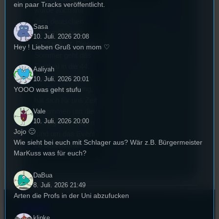
ein paar Tracks veröffentlicht.
wurde auch mit
dem deutschen
Sasa
Stummfilmpreis
10. Juli. 2026 20:08
2022 gekürt. Diesen
Hey ! Lieben Gruß von mom ♡
Sommer geht das
Festival in die 44.
Aaliyah
Runde und Nicole,
10. Juli. 2026 20:01
die Festivalleitung,
YOOO was geht stufu
hat sich für uns Zeit
genommen um die
Vale
10. Juli. 2026 20:00
wichtigsten Fragen
Jojo 🙂
rund um das Event
Wie sieht bei euch mit Schlager aus? Wär z.B. Bürgermeister
zu beantworten.
MarKuss was für euch?
DaBua
8. Juli. 2026 21:49
Arten die Profs in der Uni abzufucken
Kontakt
klinke