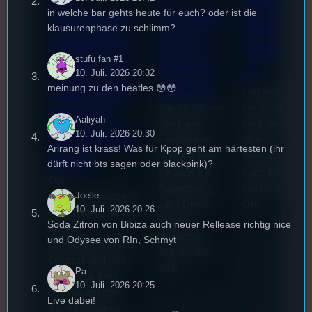
Stufu
Kollekt
in welche bar gehts heute für euch? oder ist die
Stummfil
Beerpo
klausurenphase zu schlimm?
ive in
mwoche
ngturni
Regen
stufu fan #1
2026: Ein
er
10. Juli. 2026 20:32
sburg
Interview
meinung zu den beatles 😳😳
Letzte Woche
mit der
Wie ist Techno
am 7.Juli 2026
Aaliyah
überhaupt
fand das erste
Festivalle
10. Juli. 2026 20:30
entstanden?
Stufu
Arirang ist krass! Was für Kpop geht am härtesten (ihr
iterin
Und wie sieht
Beerpongturnie
dürft nicht bts sagen oder blackpink)?
die Szene in
statt. Bilal war
Die
Regensburg
live für euch vo
Joelle
Stummfilmwoche in
aus? Diese
Ort!
10. Juli. 2026 20:26
Regensburg ist das
Fragen
Soda Zitron von Bibiza auch neuer Rellease richtig nice
älteste
beleuchtet
und Odysee von RIn, Schmyt
Stummfilmfestivals
Tom für den
Deutschland und
Stufu.
Pa
wurde auch mit
10. Juli. 2026 20:25
dem deutschen
Live dabei!
Stummfilmpreis