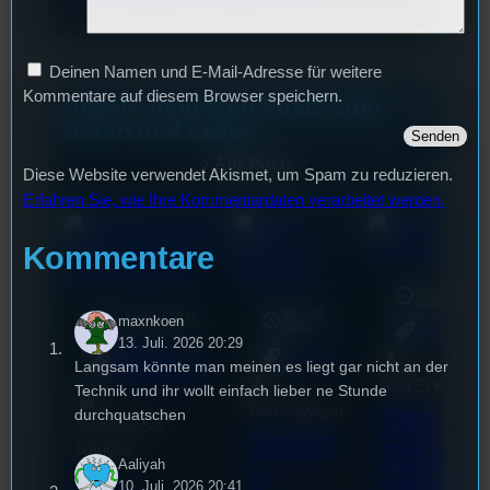
Deinen Namen und E-Mail-Adresse für weitere
Kommentare auf diesem Browser speichern.
Unsere neuesten Posts zum
Hören und Lesen
Alle Posts
Diese Website verwendet Akismet, um Spam zu reduzieren.
Erfahren Sie, wie Ihre Kommentardaten verarbeitet werden.
Kommentare
17. Juli
2026
18. Juli
3. August 2026
maxnkoen
2026
Allgemein
13. Juli. 2026 20:29
Festivals
, 
Allgemein
Interview
, 
Kultur
, 
Langsam könnte man meinen es liegt gar nicht an der
Veranstaltungen
Bilal El Kasmi
Technik und ihr wollt einfach lieber ne Stunde
Das
Tom Sawitzki
durchquatschen
Sao-Mai Sol
Techn
Erste
Nguyen
Aaliyah
o
44.
10. Juli. 2026 20:41