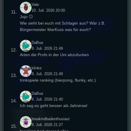
Vale
10. Juli. 2026 20:00
Satzung
Jojo 🙂
Unterstützt vom Lehrstuhl
Wie sieht bei euch mit Schlager aus? Wär z.B.
Impressum
für Medienwissenschaft
Bürgermeister MarKuss was für euch?
Datenschutz
DaBua
8. Juli. 2026 21:49
Powered by Airtime.pro –
Arten die Profs in der Uni abzufucken
Cookie-Richtlinie
Start your own radio
(EU)
station!
klinke
8. Juli. 2026 21:49
trinkspiele ranking (bierpong, flunky, etc.)
Empfang
DaBua
EPK & Presse
8. Juli. 2026 21:40
Ich sag es geht besser als Jahninsel
Studentenfunk
Universitätsstraße 31
breakindbadenthusiast
93053 Regensburg
8. Juli. 2026 21:27
breaking bad cleared alles