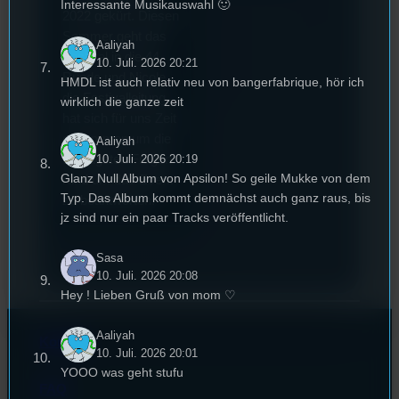
Interessante Musikauswahl 🙂
2022 gekürt. Diesen
Sommer geht das
Aaliyah
Festival in die 44.
10. Juli. 2026 20:21
Runde und Nicole,
HMDL ist auch relativ neu von bangerfabrique, hör ich
die Festivalleitung,
wirklich die ganze zeit
hat sich für uns Zeit
genommen um die
Aaliyah
wichtigsten Fragen
10. Juli. 2026 20:19
Glanz Null Album von Apsilon! So geile Mukke von dem
rund um das Event
Typ. Das Album kommt demnächst auch ganz raus, bis
zu beantworten.
jz sind nur ein paar Tracks veröffentlicht.
Sasa
10. Juli. 2026 20:08
Hey ! Lieben Gruß von mom ♡
Aaliyah
Kontakt
10. Juli. 2026 20:01
YOOO was geht stufu
FAQ