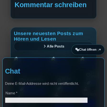
Kommentar schreiben
Unsere neuesten Posts zum
Hören und Lesen
Alle Posts
Chat öffnen ↓
Chat
17. Juli
2026
18. Juli
3. August 2026
2026
Allgemein
Deine E-Mail-Addresse wird nicht veröffentlicht.
Festivals
, 
Allgemein
Interview
, 
Kultur
, 
Veranstaltungen
Name
*
Bilal El Kasmi
Das
Tom Sawitzki
Sao-Mai Sol