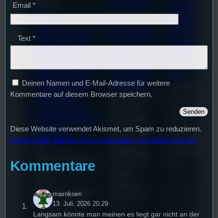
Techn
Erste
Nguyen
Email
*
o
44.
Stufu
Kollekt
Stummfil
Beerpo
Text
*
ive in
mwoche
ngturni
Regen
2026: Ein
er
sburg
Interview
Deinen Namen und E-Mail-Adresse für weitere
Letzte Woche
Kommentare auf diesem Browser speichern.
mit der
Wie ist Techno
am 7.Juli 2026
überhaupt
fand das erste
Festivalle
entstanden?
Stufu
Diese Website verwendet Akismet, um Spam zu reduzieren.
iterin
Und wie sieht
Beerpongturnie
Erfahren Sie, wie Ihre Kommentardaten verarbeitet werden.
die Szene in
statt. Bilal war
Die
Regensburg
live für euch vo
Stummfilmwoche in
Kommentare
aus? Diese
Ort!
Regensburg ist das
Fragen
älteste
beleuchtet
Stummfilmfestivals
maxnkoen
Tom für den
Deutschland und
13. Juli. 2026 20:29
Stufu.
Langsam könnte man meinen es liegt gar nicht an der
wurde auch mit