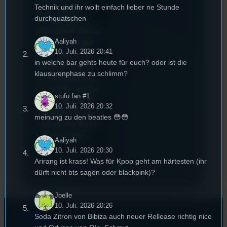
Technik und ihr wollt einfach lieber ne Stunde
dem deutschen
durchquatschen
Stummfilmpreis
2022 gekürt. Diesen
Aaliyah
Sommer geht das
10. Juli. 2026 20:41
Festival in die 44.
in welche bar gehts heute für euch? oder ist die
Runde und Nicole,
klausurenphase zu schlimm?
die Festivalleitung,
hat sich für uns Zeit
stufu fan #1
genommen um die
10. Juli. 2026 20:32
wichtigsten Fragen
meinung zu den beatles 😳😳
rund um das Event
zu beantworten.
Aaliyah
10. Juli. 2026 20:30
Arirang ist krass! Was für Kpop geht am härtesten (ihr
dürft nicht bts sagen oder blackpink)?
Joelle
10. Juli. 2026 20:26
Soda Zitron von Bibiza auch neuer Rellease richtig nice
Kontakt