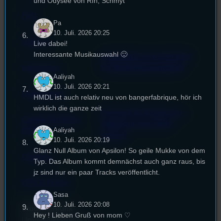
und Odysee von RIn, Schmyt
FAQ
Pa
10. Juli. 2026 20:25
Satzung
Live dabei!
Interessante Musikauswahl 🙂
Unterstützt vom Lehrstuhl
Impressum
für Medienwissenschaft
Aaliyah
10. Juli. 2026 20:21
Datenschutz
HMDL ist auch relativ neu von bangerfabrique, hör ich
wirklich die ganze zeit
Powered by Airtime.pro –
Cookie-Richtlinie
Start your own radio
Aaliyah
(EU)
station!
10. Juli. 2026 20:19
Glanz Null Album von Apsilon! So geile Mukke von dem
Empfang
Typ. Das Album kommt demnächst auch ganz raus, bis
jz sind nur ein paar Tracks veröffentlicht.
EPK & Presse
Sasa
10. Juli. 2026 20:08
Studentenfunk
Hey ! Lieben Gruß von mom ♡
Universitätsstraße 31