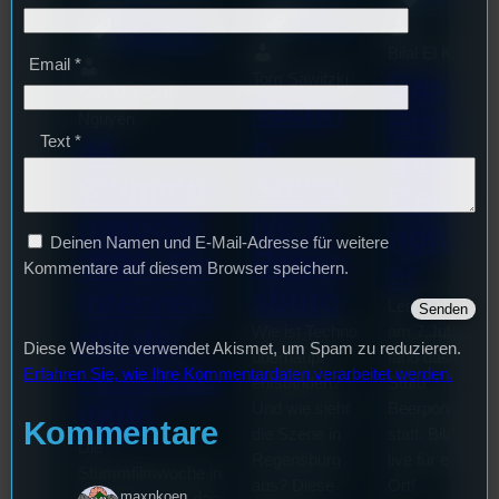
Festivals
, 
Allgemein
Interview
, 
Kultur
, 
Veranstaltungen
Bilal El Kasmi
Email
*
Das
Tom Sawitzki
Sao-Mai Sol
Techn
Erste
Nguyen
o
Text
*
44.
Stufu
Kollekt
Stummfil
Beerpo
ive in
mwoche
ngturni
Deinen Namen und E-Mail-Adresse für weitere
Regen
2026: Ein
er
Kommentare auf diesem Browser speichern.
sburg
Interview
Letzte Woche
mit der
Wie ist Techno
am 7.Juli 2026
Diese Website verwendet Akismet, um Spam zu reduzieren.
überhaupt
fand das erste
Festivalle
Erfahren Sie, wie Ihre Kommentardaten verarbeitet werden.
entstanden?
Stufu
iterin
Und wie sieht
Beerpongturnie
Kommentare
die Szene in
statt. Bilal war
Die
Regensburg
live für euch vo
Stummfilmwoche in
aus? Diese
Ort!
maxnkoen
Regensburg ist das