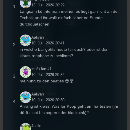
Fragen
13. Juli. 2026 20:29
älteste
beleuchtet
Langsam könnte man meinen es liegt gar nicht an der
Stummfilmfestivals
Tom für den
Technik und ihr wollt einfach lieber ne Stunde
Deutschland und
Stufu.
durchquatschen
wurde auch mit
dem deutschen
Aaliyah
Stummfilmpreis
10. Juli. 2026 20:41
2022 gekürt. Diesen
in welche bar gehts heute für euch? oder ist die
Sommer geht das
klausurenphase zu schlimm?
Festival in die 44.
Runde und Nicole,
stufu fan #1
die Festivalleitung,
10. Juli. 2026 20:32
hat sich für uns Zeit
meinung zu den beatles 😳😳
genommen um die
wichtigsten Fragen
Aaliyah
10. Juli. 2026 20:30
rund um das Event
Arirang ist krass! Was für Kpop geht am härtesten (ihr
zu beantworten.
dürft nicht bts sagen oder blackpink)?
Joelle