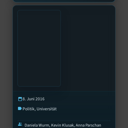
8. Juni 2016
calendar_today
Politik
, 
Universität
label
group
Daniela Wurm, Kevin Klusak, Anna Parschan