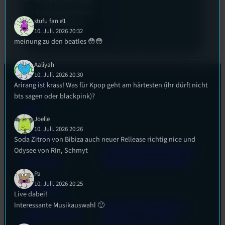
wichtigsten Fragen
rund um das Event
stufu fan #1
zu beantworten.
10. Juli. 2026 20:32
meinung zu den beatles 😳😳
Aaliyah
10. Juli. 2026 20:30
Kontakt
Arirang ist krass! Was für Kpop geht am härtesten (ihr dürft nicht
bts sagen oder blackpink)?
FAQ
Joelle
10. Juli. 2026 20:26
Satzung
Soda Zitron von Bibiza auch neuer Rellease richtig nice und
Odysee von RIn, Schmyt
Unterstützt vom Lehrstuhl
Impressum
für Medienwissenschaft
Pa
10. Juli. 2026 20:25
Datenschutz
Live dabei!
Interessante Musikauswahl 🙂
Powered by Airtime.pro –
Cookie-Richtlinie
Start your own radio