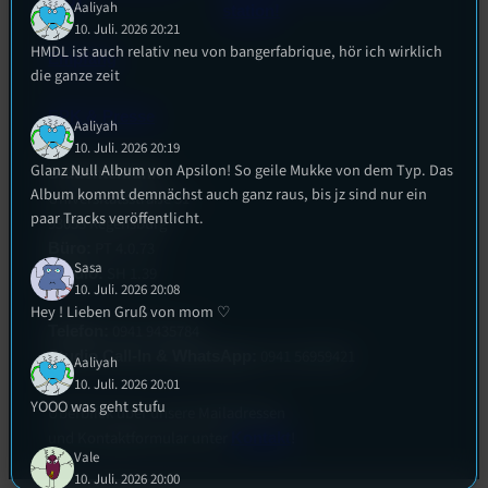
(EU)
Aaliyah
station!
10. Juli. 2026 20:21
HMDL ist auch relativ neu von bangerfabrique, hör ich wirklich
Empfang
die ganze zeit
EPK & Presse
Aaliyah
10. Juli. 2026 20:19
Glanz Null Album von Apsilon! So geile Mukke von dem Typ. Das
Studentenfunk
Album kommt demnächst auch ganz raus, bis jz sind nur ein
Universitätsstraße 31
paar Tracks veröffentlicht.
93053 Regensburg
PT 4.0.73
Büro:
Sasa
SH 1.39
Studio:
10. Juli. 2026 20:08
Hey ! Lieben Gruß von mom ♡
0941 9435784
Telefon:
0941 56959421
Studio Call-In & WhatsApp:
Aaliyah
10. Juli. 2026 20:01
YOOO was geht stufu
Überblick über unsere Mailadressen
und Kontaktformular unter
!
Kontakt
Vale
10. Juli. 2026 20:00