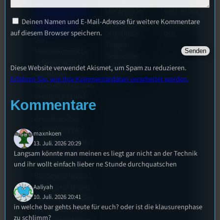
Festivall
die Szene in
statt. Bilal war
Deinen Namen und E-Mail-Adresse für weitere Kommentare
Regensburg
live für euch vor
eiterin
auf diesem Browser speichern.
aus? Diese
Ort!
Die
Fragen
Stummfilmwoche
beleuchtet
in Regensburg ist
Tom für den
Diese Website verwendet Akismet, um Spam zu reduzieren.
das älteste
Stufu.
Erfahren Sie, wie Ihre Kommentardaten verarbeitet werden.
Stummfilmfestivals
Deutschland und
Kommentare
wurde auch mit
dem deutschen
Stummfilmpreis
maxnkoen
2022 gekürt. Diesen
13. Juli. 2026 20:29
Sommer geht das
Langsam könnte man meinen es liegt gar nicht an der Technik
und ihr wollt einfach lieber ne Stunde durchquatschen
Festival in die 44.
Runde und Nicole,
die Festivalleitung,
Aaliyah
10. Juli. 2026 20:41
hat sich für uns Zeit
in welche bar gehts heute für euch? oder ist die klausurenphase
genommen um die
zu schlimm?