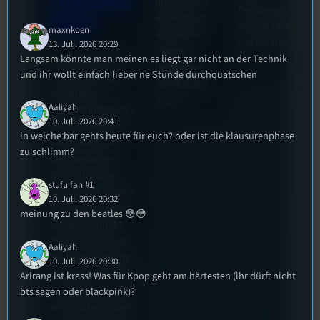
die Szene in
Beerpongturnier
iterin
Regensburg
statt. Bilal war
maxnkoen
aus? Diese
live für euch vor
Die
13. Juli. 2026 20:29
Fragen
Langsam könnte man meinen es liegt gar nicht an der Technik
Ort!
Stummfilmwoche
beleuchtet
und ihr wollt einfach lieber ne Stunde durchquatschen
in Regensburg ist
Tom für den
das älteste
Stufu.
Aaliyah
Stummfilmfestivals
10. Juli. 2026 20:41
Deutschland und
in welche bar gehts heute für euch? oder ist die klausurenphase
wurde auch mit
zu schlimm?
dem deutschen
Stummfilmpreis
stufu fan #1
2022 gekürt. Diesen
10. Juli. 2026 20:32
Sommer geht das
meinung zu den beatles 😳😳
Festival in die 44.
Runde und Nicole,
Aaliyah
die Festivalleitung,
10. Juli. 2026 20:30
hat sich für uns Zeit
Arirang ist krass! Was für Kpop geht am härtesten (ihr dürft nicht
genommen um die
bts sagen oder blackpink)?
wichtigsten Fragen