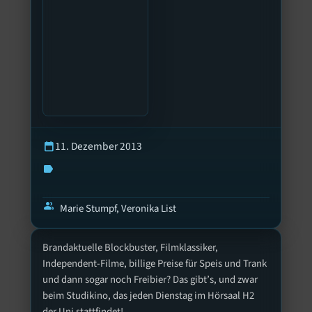
11. Dezember 2013
calendar_today
label
group
Marie Stumpf, Veronika List
Brandaktuelle Blockbuster, Filmklassiker,
Independent-Filme, billige Preise für Speis und Trank
und dann sogar noch Freibier? Das gibt’s, und zwar
beim Studikino, das jeden Dienstag im Hörsaal H2
der Uni stattfindet!