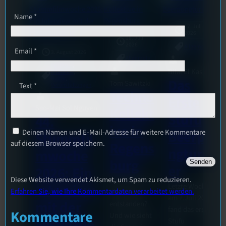
Name
*
17. Juli
2026
18. Juli
2026
Allgemein
Email
*
3. August 2026
Allgemein
Festivals
, 
Bilal El Kasmi
Interview
, 
Kultur
, 
Das
Tom Sawitzki
Text
*
Veranstaltungen
Techno
Erste
Sao-Mai Sol Nguyen
Kollekt
Stufu
44.
ive in
Deinen Namen und E-Mail-Adresse für weitere Kommentare
Beerpo
Stummfil
auf diesem Browser speichern.
Regens
ngturni
mwoche
burg
er
2026: Ein
Diese Website verwendet Akismet, um Spam zu reduzieren.
Wie ist Techno
Interview
Letzte Woche
Erfahren Sie, wie Ihre Kommentardaten verarbeitet werden.
überhaupt
am 7.Juli 2026
mit der
entstanden?
fand das erste
Kommentare
Und wie sieht
Festivalle
Stufu