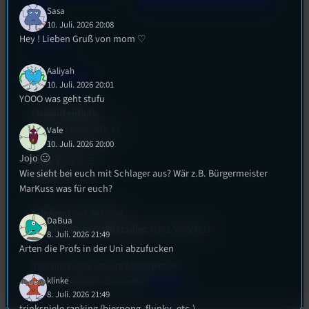
Start your own radio station!
(EU)
Sasa
10. Juli. 2026 20:08
Hey ! Lieben Gruß von mom ♡
Empfang
Aaliyah
EPK & Presse
10. Juli. 2026 20:01
YOOO was geht stufu
Studentenfunk
Universitätsstraße 31
Vale
93053 Regensburg
10. Juli. 2026 20:00
Jojo 🙂
Büro:
PT 4.0.73
Wie sieht bei euch mit Schlager aus? Wär z.B. Bürgermeister
Studio:
SH 1.39
MarKuss was für euch?
Telefon:
0941 9435784
DaBua
Studio Call-In & WhatsApp:
0941 56959421
8. Juli. 2026 21:49
Arten die Profs in der Uni abzufucken
Überblick über unsere Mailadressen
und Kontaktformular unter
Kontakt
!
klinke
8. Juli. 2026 21:49
trinkspiele ranking (bierpong, flunky, etc.)