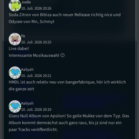
rund um das Event
Joelle
zu beantworten.
10. Juli. 2026 20:26
Soda Zitron von Bibiza auch neuer Rellease richtig nice und
Odysee von RIn, Schmyt
Pa
10. Juli. 2026 20:25
Live dabei!
Kontakt
Interessante Musikauswahl 🙂
FAQ
Aaliyah
10. Juli. 2026 20:21
HMDL ist auch relativ neu von bangerfabrique, hör ich wirklich
Satzung
die ganze zeit
Unterstützt vom Lehrstuhl für
Impressum
Aaliyah
Medienwissenschaft
10. Juli. 2026 20:19
Glanz Null Album von Apsilon! So geile Mukke von dem Typ. Das
Datenschutz
Album kommt demnächst auch ganz raus, bis jz sind nur ein
paar Tracks veröffentlicht.
Powered by Airtime.pro –
Cookie-Richtlinie