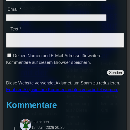
Das
Tom Sawitzki
Sao-Mai Sol
Email
*
Techn
Erste
Nguyen
o
44.
Stufu
Text
*
Kollekt
Stummfil
Beerpo
ive in
mwoche
ngturni
Regen
2026: Ein
er
Deinen Namen und E-Mail-Adresse für weitere
sburg
Interview
Kommentare auf diesem Browser speichern.
Letzte Woche
mit der
Wie ist Techno
am 7.Juli 2026
überhaupt
fand das erste
Festivalle
Diese Website verwendet Akismet, um Spam zu reduzieren.
entstanden?
Stufu
Erfahren Sie, wie Ihre Kommentardaten verarbeitet werden.
iterin
Und wie sieht
Beerpongturnie
die Szene in
statt. Bilal war
Die
Kommentare
Regensburg
live für euch vo
Stummfilmwoche in
aus? Diese
Ort!
Regensburg ist das
Fragen
älteste
maxnkoen
beleuchtet
Stummfilmfestivals
13. Juli. 2026 20:29