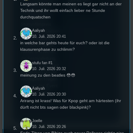
Tom für den
Langsam könnte man meinen es liegt gar nicht an der
Deutschland und
Stufu.
Technik und ihr wollt einfach lieber ne Stunde
wurde auch mit
durchquatschen
dem deutschen
Stummfilmpreis
Aaliyah
2022 gekürt. Diesen
10. Juli. 2026 20:41
Sommer geht das
in welche bar gehts heute für euch? oder ist die
Festival in die 44.
klausurenphase zu schlimm?
Runde und Nicole,
die Festivalleitung,
stufu fan #1
hat sich für uns Zeit
10. Juli. 2026 20:32
genommen um die
meinung zu den beatles 😳😳
wichtigsten Fragen
rund um das Event
Aaliyah
zu beantworten.
10. Juli. 2026 20:30
Arirang ist krass! Was für Kpop geht am härtesten (ihr
dürft nicht bts sagen oder blackpink)?
Joelle
10. Juli. 2026 20:26