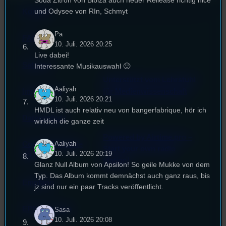
Soda Zitron von Bibiza auch neuer Rellease richtig nice
und Odysee von RIn, Schmyt
Kontakt
Pa
FAQ
10. Juli. 2026 20:25
Live dabei!
Satzung
Interessante Musikauswahl 🙂
Unterstützt vom Lehrstuhl
Aaliyah
Impressum
für Medienwissenschaft
10. Juli. 2026 20:21
HMDL ist auch relativ neu von bangerfabrique, hör ich
Datenschutz
wirklich die ganze zeit
Powered by Airtime.pro –
Aaliyah
Cookie-Richtlinie
Start your own radio
10. Juli. 2026 20:19
(EU)
station!
Glanz Null Album von Apsilon! So geile Mukke von dem
Typ. Das Album kommt demnächst auch ganz raus, bis
Empfang
jz sind nur ein paar Tracks veröffentlicht.
EPK & Presse
Sasa
10. Juli. 2026 20:08