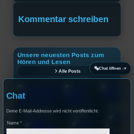
Kommentar schreiben
Unsere neuesten Posts zum
Hören und Lesen
Chat öffnen ↓
Alle Posts
Chat
17. Juli
2026
Deine E-Mail-Addresse wird nicht veröffentlicht.
18. Juli
3. August 2026
2026
Allgemein
Festivals
, 
Name
*
Allgemein
Interview
, 
Kultur
, 
Veranstaltungen
Bilal El Kasmi